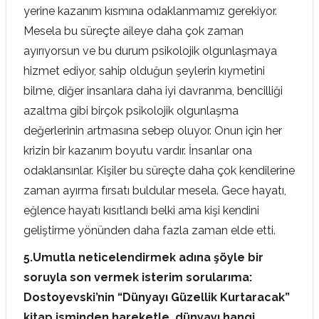
yerine kazanım kısmına odaklanmamız gerekiyor.
Mesela bu süreçte aileye daha çok zaman
ayırıyorsun ve bu durum psikolojik olgunlaşmaya
hizmet ediyor, sahip olduğun şeylerin kıymetini
bilme, diğer insanlara daha iyi davranma, bencilliği
azaltma gibi birçok psikolojik olgunlaşma
değerlerinin artmasına sebep oluyor. Onun için her
krizin bir kazanım boyutu vardır. İnsanlar ona
odaklansınlar. Kişiler bu süreçte daha çok kendilerine
zaman ayırma fırsatı buldular mesela. Gece hayatı,
eğlence hayatı kısıtlandı belki ama kişi kendini
geliştirme yönünden daha fazla zaman elde etti.
5.
Umutla neticelendirmek adına şöyle bir
soruyla son vermek isterim sorularıma:
Dostoyevski’nin “Dünyayı Güzellik Kurtaracak”
kitap isminden hareketle, dünyayı hangi