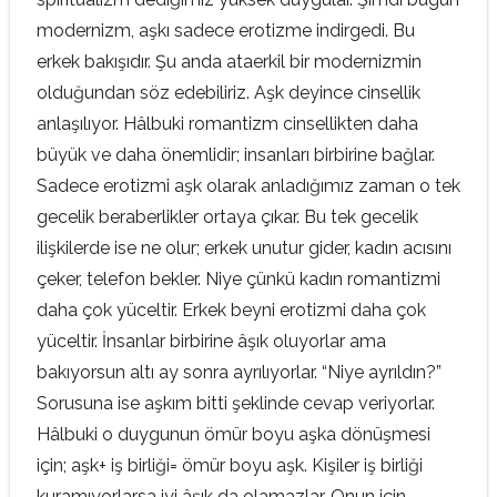
modernizm, aşkı sadece erotizme indirgedi. Bu
erkek bakışıdır. Şu anda ataerkil bir modernizmin
olduğundan söz edebiliriz. Aşk deyince cinsellik
anlaşılıyor. Hâlbuki romantizm cinsellikten daha
büyük ve daha önemlidir; insanları birbirine bağlar.
Sadece erotizmi aşk olarak anladığımız zaman o tek
gecelik beraberlikler ortaya çıkar. Bu tek gecelik
ilişkilerde ise ne olur; erkek unutur gider, kadın acısını
çeker, telefon bekler. Niye çünkü kadın romantizmi
daha çok yüceltir. Erkek beyni erotizmi daha çok
yüceltir. İnsanlar birbirine âşık oluyorlar ama
bakıyorsun altı ay sonra ayrılıyorlar. “Niye ayrıldın?”
Sorusuna ise aşkım bitti şeklinde cevap veriyorlar.
Hâlbuki o duygunun ömür boyu aşka dönüşmesi
için; aşk+ iş birliği= ömür boyu aşk. Kişiler iş birliği
kuramıyorlarsa iyi âşık da olamazlar. Onun için