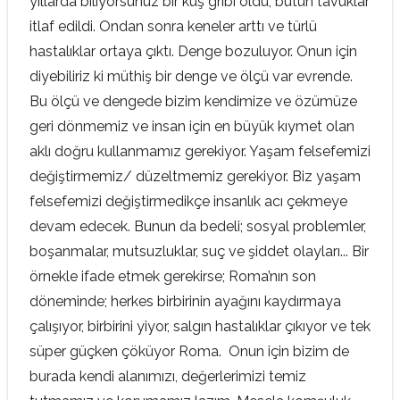
yıllarda biliyorsunuz bir kuş gribi oldu, bütün tavuklar
itlaf edildi. Ondan sonra keneler arttı ve türlü
hastalıklar ortaya çıktı. Denge bozuluyor. Onun için
diyebiliriz ki müthiş bir denge ve ölçü var evrende.
Bu ölçü ve dengede bizim kendimize ve özümüze
geri dönmemiz ve insan için en büyük kıymet olan
aklı doğru kullanmamız gerekiyor. Yaşam felsefemizi
değiştirmemiz/ düzeltmemiz gerekiyor. Biz yaşam
felsefemizi değiştirmedikçe insanlık acı çekmeye
devam edecek. Bunun da bedeli; sosyal problemler,
boşanmalar, mutsuzluklar, suç ve şiddet olayları... Bir
örnekle ifade etmek gerekirse; Roma’nın son
döneminde; herkes birbirinin ayağını kaydırmaya
çalışıyor, birbirini yiyor, salgın hastalıklar çıkıyor ve tek
süper güçken çöküyor Roma. Onun için bizim de
burada kendi alanımızı, değerlerimizi temiz