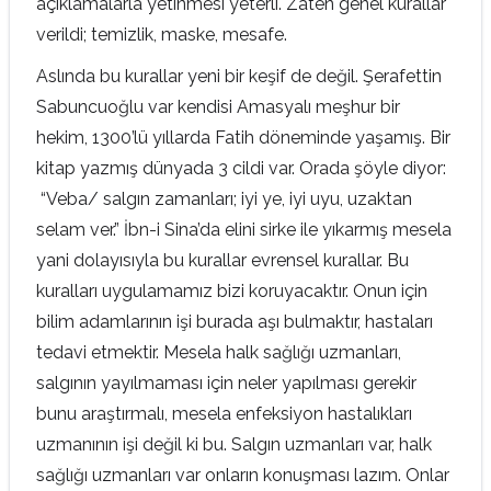
açıklamalarla yetinmesi yeterli. Zaten genel kurallar
verildi; temizlik, maske, mesafe.
Aslında bu kurallar yeni bir keşif de değil. Şerafettin
Sabuncuoğlu var kendisi Amasyalı meşhur bir
hekim, 1300’lü yıllarda Fatih döneminde yaşamış. Bir
kitap yazmış dünyada 3 cildi var. Orada şöyle diyor:
“Veba/ salgın zamanları; iyi ye, iyi uyu, uzaktan
selam ver.” İbn-i Sina’da elini sirke ile yıkarmış mesela
yani dolayısıyla bu kurallar evrensel kurallar. Bu
kuralları uygulamamız bizi koruyacaktır. Onun için
bilim adamlarının işi burada aşı bulmaktır, hastaları
tedavi etmektir. Mesela halk sağlığı uzmanları,
salgının yayılmaması için neler yapılması gerekir
bunu araştırmalı, mesela enfeksiyon hastalıkları
uzmanının işi değil ki bu. Salgın uzmanları var, halk
sağlığı uzmanları var onların konuşması lazım. Onlar