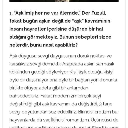
1
.
“Aşk imiş her ne var âlemde.”
Der Fuzuli,
fakat bugün aşkın değil de “aşk” kavramının
insanı hayretler içerisine düşüren bir hal
aldığını görmekteyiz. Bunun sebepleri sizce
nelerdir, bunu nasıl aşabiliriz?
Aşk duygusu sevgi duygusunun doruk noktası ve
karşılıksız sevgi demektir. Arapçada aşkın sarmaşık
kökünden geldiği söyleniyor. Kişi, âşık olduğu kişiyi
öyle bir düşünüyor ona öyle bir bağlanıyor ki onunla
birlikte ölüyor adeta gibi bir anlamdan
bahsedebiliriz. Fakat modernizm birçok şeyi
değiştirdiği gibi aşk kavramını da değiştirdi. 3 tane
sevgi boyutundan söz edebiliriz. Birincisi erotizm bu
hayvanlarda da var. İkincisi romantizm. Üçüncüsü de
spiritüalizm dediğimiz yüksek duygular. Şimdi bugün