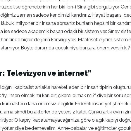
müzde lise öğrencilerinin her biri İbn-i Sina gibi sorguluyor. 
diğimiz zaman sadece kendimizi kandırırız. Hayat başarısı de
. Hâlbuki milyoner bir insana sorsanız bunların hepsini bir kand
a ise sadece akademik başarı odaklı bir sistem var. Sınav sistemi
aricinde hiçbir değerin karşılığı yok. Maalesef eğitim sistemim
alamıyor. Böyle durumda çocuk niye bunlara önem versin ki? H
: Televizyon ve internet”
dığını, kapitalist ahlakla hareket eden bir insan tipinin oluşt
i insan olmak mı karlıdır; çıkarcı olmak mı?’ diye bir soru soru
fabrika kurmaktan daha önemsiz değildir. Erdemli insan yetiştirm
u ama şimdi bu aktörler de yetersiz kaldı. Çünkü artık evimizin a
 zehirliyor. O kapıyı kapatamayacağımıza göre o açık kapıyı d
iyorlar diye beklemeyelim. Anne-babalar ve eğitimciler çocuklara