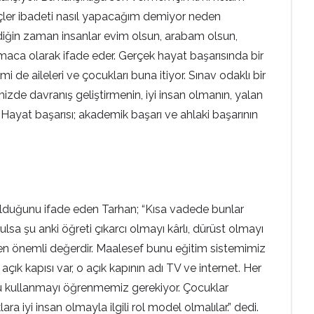
Gençler ibadeti nasıl yapacağım demiyor neden
diğin zaman insanlar evim olsun, arabam olsun,
ırmaca olarak ifade eder. Gerçek hayat başarısında bir
 de aileleri ve çocukları buna itiyor. Sınav odaklı bir
izde davranış geliştirmenin, iyi insan olmanın, yalan
ayat başarısı; akademik başarı ve ahlaki başarının
urulduğunu ifade eden Tarhan; “Kısa vadede bunlar
lsa şu anki öğreti çıkarcı olmayı kârlı, dürüst olmayı
ek en önemli değerdir. Maalesef bunu eğitim sistemimiz
çık kapısı var, o açık kapının adı TV ve internet. Her
oğru kullanmayı öğrenmemiz gerekiyor. Çocuklar
 iyi insan olmayla ilgili rol model olmalılar.” dedi.