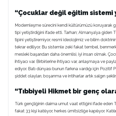
“Çocuklar değil eğitim sistemi 
Modernleşme sürecini kendi kültürümüzü koruyarak ger
tipi yetiştirdiğini ifade etti. Tarhan; Almanya’ya giden
tipini yetiştiremiyor, resmî ideolojimiz ve bilim doktri
tekrar ediliyor. Bu sistemle zeki fakat tembel, benmerk
mesleki başarıdan daha önemlisi, iyi insan olmak. Çocu
ihtiyacı var. Birbirlerine ihtiyacı var, anlaşmaya ve payl
ediyor. Batı dünyası bunun farkına vardığı için Pozitif 
şiddet olayları, boşanma ve intiharlar artık salgın şek
“Tıbbiyeli Hikmet bir genç olara
Türk gençliğinin daima umut vaat ettiğini ifade eden Ta
fakat 33 kişi katılıyor, herkes ümitsizliğe kapılıyor. Ka