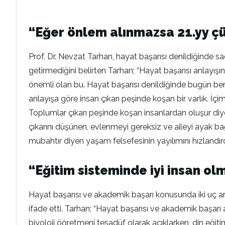
“Eğer önlem alınmazsa 21.yy ç
Prof. Dr. Nevzat Tarhan, hayat başarısı denildiğinde s
getirmediğini belirten Tarhan; “Hayat başarısı anlayış
önemli olan bu. Hayat başarısı denildiğinde bugün benm
anlayışa göre insan çıkarı peşinde koşan bir varlık. İçim
Toplumlar çıkarı peşinde koşan insanlardan oluşur diy
çıkarını düşünen, evlenmeyi gereksiz ve aileyi ayak bağ
mubahtır diyen yaşam felsefesinin yayılımını hızlandır
“Eğitim sisteminde iyi insan olm
Hayat başarısı ve akademik başarı konusunda iki uç ar
ifade etti. Tarhan; “Hayat başarısı ve akademik başarı
biyoloji öğretmeni tesadüf olarak açıklarken, din eğiti