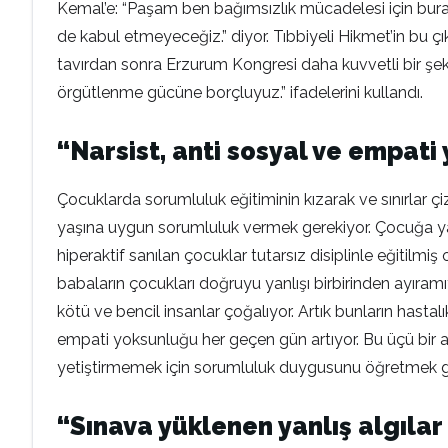
Kemal’e: “Paşam ben bağımsızlık mücadelesi için bura
de kabul etmeyeceğiz.” diyor. Tıbbiyeli Hikmet’in bu çı
tavırdan sonra Erzurum Kongresi daha kuvvetli bir şe
örgütlenme gücüne borçluyuz.” ifadelerini kullandı.
“Narsist, anti sosyal ve empat
Çocuklarda sorumluluk eğitiminin kızarak ve sınırlar çi
yaşına uygun sorumluluk vermek gerekiyor. Çocuğa yaşı
hiperaktif sanılan çocuklar tutarsız disiplinle eğitilmiş
babaların çocukları doğruyu yanlışı birbirinden ayıram
kötü ve bencil insanlar çoğalıyor. Artık bunların hasta
empati yoksunluğu her geçen gün artıyor. Bu üçü bir ar
yetiştirmemek için sorumluluk duygusunu öğretmek ger
“Sınava yüklenen yanlış algıla