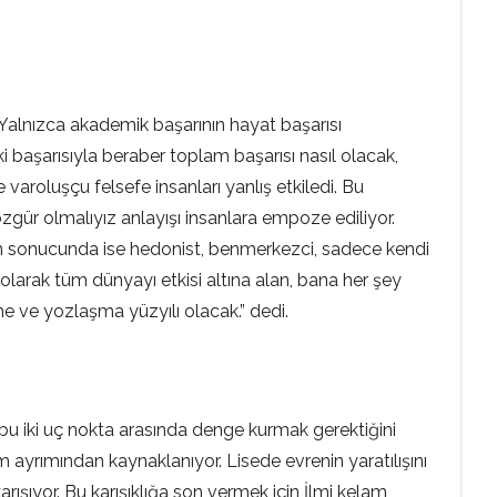
 Yalnızca akademik başarının hayat başarısı
i başarısıyla beraber toplam başarısı nasıl olacak,
varoluşçu felsefe insanları yanlış etkiledi. Bu
e özgür olmalıyız anlayışı insanlara empoze ediliyor.
unun sonucunda ise hedonist, benmerkezci, sadece kendi
 olarak tüm dünyayı etkisi altına alan, bana her şey
me ve yozlaşma yüzyılı olacak.” dedi.
bu iki uç nokta arasında denge kurmak gerektiğini
 ayrımından kaynaklanıyor. Lisede evrenin yaratılışını
rışıyor. Bu karışıklığa son vermek için İlmi kelam