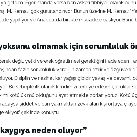
ya geldim. Eğer manda varsa ben askeri tıbbiyeli olarak bunu
kışı M. Kemal’i çok gururlandırıyor. Bunun üzerine M. Kemal; “Ya
kilde yapılıyor ve Anadolu’da birlikte mücadele başlıyor. Bun
i yoksunu olmamak için sorumluluk ö
zerek değil, yetki vererek öğretilmesi gerektiğini ifade eden Ta
ndan fazla sorumluluk verdiğin zaman ezilir ve özgüveni düşer,
 oluyor. Disiplin ve nasihat kar yağışı gibidir yavaş ve devamlı o
ıyor. Bu sebeple ilk olarak kendimizi terbiye edelim çocuklar s
lık mı kötülük mü olduğunu ayırt etmekte zorlanıyoruz. Kötü üçlü
adaysa şiddet ve can yakmaktan zevk alan kişi ortaya çıkıyor. 
ekiyor.” şeklinde konuştu.
r kaygıya neden oluyor”