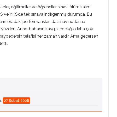
leler, eğitimciler ve öğrenciler sınavı ölüm kalım
LGS ve YKS’de tek sınava indirgenmiş durumda. Bu
lerin oradaki performansları da sınav notlarına
uz o yüzden. Anne-babanın kaygısı çocuğu daha çok
ı kaybedersin telafisi her zaman vardır. Ama geçersen
etti.
i
:
27 Şubat 2026