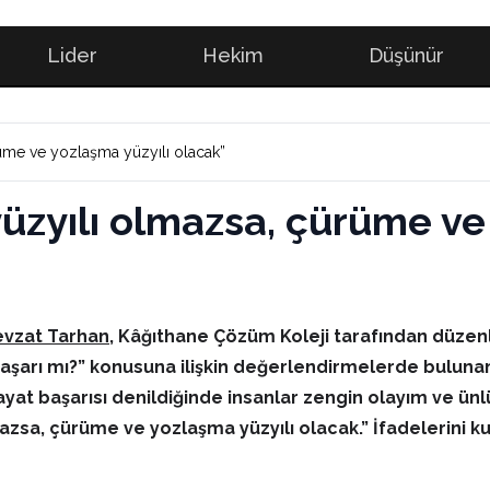
Lider
Hekim
Düşünür
rüme ve yozlaşma yüzyılı olacak”
 yüzyılı olmazsa, çürüme ve
Nevzat Tarhan
, Kâğıthane Çözüm Koleji tarafından düzen
şarı mı?” konusuna ilişkin değerlendirmelerde bulunan 
ayat başarısı denildiğinde insanlar zengin olayım ve ünl
azsa, çürüme ve yozlaşma yüzyılı olacak.” İfadelerini ku