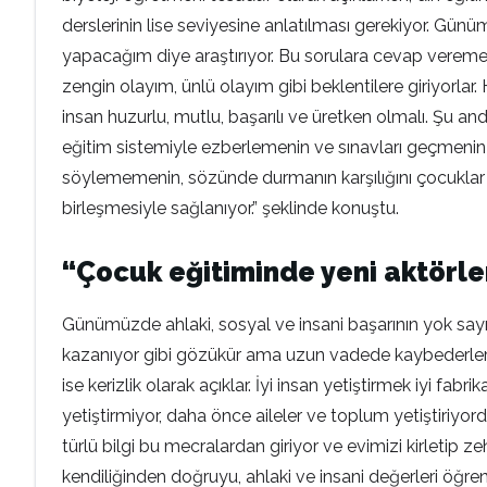
derslerinin lise seviyesine anlatılması gerekiyor. Günü
yapacağım diye araştırıyor. Bu sorulara cevap vereme
zengin olayım, ünlü olayım gibi beklentilere giriyorlar
insan huzurlu, mutlu, başarılı ve üretken olmalı. Şu and
eğitim sistemiyle ezberlemenin ve sınavları geçmenin h
söylememenin, sözünde durmanın karşılığını çocuklar 
birleşmesiyle sağlanıyor.” şeklinde konuştu.
“Çocuk eğitiminde yeni aktörler
Günümüzde ahlaki, sosyal ve insani başarının yok sayıl
kazanıyor gibi gözükür ama uzun vadede kaybederler. ‘İy
ise kerizlik olarak açıklar. İyi insan yetiştirmek iyi 
yetiştirmiyor, daha önce aileler ve toplum yetiştiriyord
türlü bilgi bu mecralardan giriyor ve evimizi kirletip
kendiliğinden doğruyu, ahlaki ve insani değerleri öğren