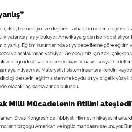
yanlış”
çekleştiremediğimize değinen Tarhan, bu nedenle eğitim siste
 Türk vatandaşı aşıyı buluyor, Amerika’ya giden ise Nobel alıyor
nimiz yanlış. Eğitim kurumlarında 21.yy becerilerine göre eğitim
ezci ve asalak insan yetişiyor. Geleceğimiz için zeki, çalışkan
kların ego ideali sadece kendi çıkarı olmasın, sosyal hedefleri
aşmaya ihtiyacı var. Materyalist sistem insanlara kendini kaybettir
Psikoloji derslerini eğitim sistemine koydu. 21.yy bilgelik yüzyı
linde olacak.” açıklamalarında bulundu.
k Milli Mücadelenin fitilini ateşledi
rhan, Sivas Kongresi’nde Tıbbiyeli Hikmet’in hikâyesini aktardı
tılımcıların birçoğu Amerikan ve İngiliz mandasını savunuyor. Bun