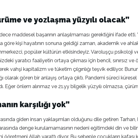
ürüme ve yozlaşma yüzyılı olacak”
adece maddesel başarının anlaşılmaması gerektiğini ifade etti.
ına göre kişi hayatının sonuna geldiği zaman, akademik ve ahlak
erkezci, popüler kültürün etkisindeyiz. Varoluşçu psikoloji ve 
izdeki yaratıcı faaliyetin ortaya çıkması için bencil, sınırsız v
erek vahşi kapitalizm ve tüketim çılgınlığı teşvik ediliyor. B
ı olarak gören bir anlayış ortaya çıktı. Pandemi süreci küresel
dı. Eğer önlem alınmaz ve 21.yy bilgelik yüzyılı olmazsa, çürü
anın karşılığı yok”
asında giden insan yaklaşımları olduğunu dile getiren Tarhan, 
 arasında denge kurulamamasının nedeni eğitimdeki din ve bilim
mi öğretmeni Allah yarattı diyor. Bu sebeple çocukların kafası ka