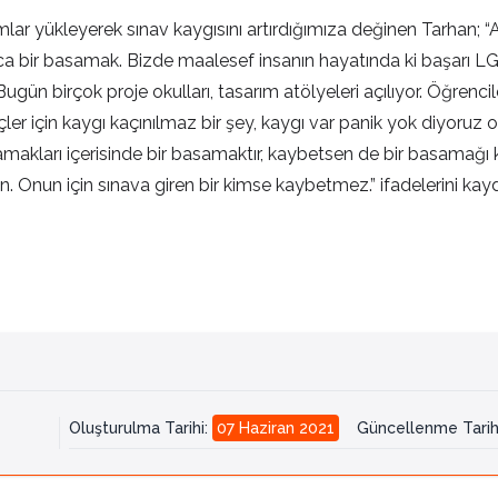
lar yükleyerek sınav kaygısını artırdığımıza değinen Tarhan; “Ai
zca bir basamak. Bizde maalesef insanın hayatında ki başarı 
ugün birçok proje okulları, tasarım atölyeleri açılıyor. Öğrenci
nçler için kaygı kaçınılmaz bir şey, kaygı var panik yok diyor
basamakları içerisinde bir basamaktır, kaybetsen de bir basamağ
 Onun için sınava giren bir kimse kaybetmez.” ifadelerini kayd
Oluşturulma Tarihi
:
07 Haziran 2021
Güncellenme Tarih