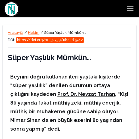
Open
Anasayfa
/
Hekim
/
Süper Yaşlılık Mümkün…
DOI:
https://doi.org/10.32739/uha.id.5742
Süper Yaşlılık Mümkün…
Beynini doğru kullanan ileri yaştaki kişilerde
“süper yaşlılık” denilen durumun ortaya
çıktığını kaydeden
Prof. Dr. Nevzat Tarhan
, “Kişi
80 yaşında fakat müthiş zeki, müthiş enerjik,
müthiş bir muhakeme gücüne sahip oluyor.
Mimar Sinan da en büyük eserini 80 yaşından
sonra yapmış” dedi.