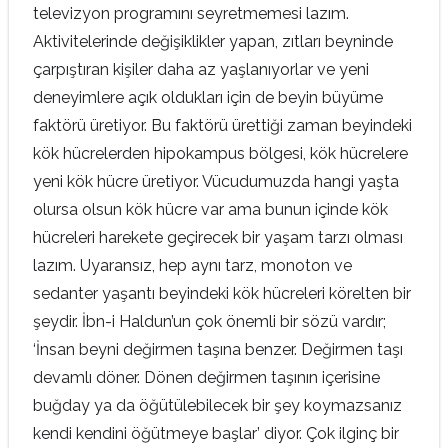
televizyon programını seyretmemesi lazım.
Aktivitelerinde değişiklikler yapan, zıtları beyninde
çarpıştıran kişiler daha az yaşlanıyorlar ve yeni
deneyimlere açık oldukları için de beyin büyüme
faktörü üretiyor. Bu faktörü ürettiği zaman beyindeki
kök hücrelerden hipokampus bölgesi, kök hücrelere
yeni kök hücre üretiyor. Vücudumuzda hangi yaşta
olursa olsun kök hücre var ama bunun içinde kök
hücreleri harekete geçirecek bir yaşam tarzı olması
lazım. Uyaransız, hep aynı tarz, monoton ve
sedanter yaşantı beyindeki kök hücreleri körelten bir
şeydir. İbn-i Haldun’un çok önemli bir sözü vardır;
‘İnsan beyni değirmen taşına benzer. Değirmen taşı
devamlı döner. Dönen değirmen taşının içerisine
buğday ya da öğütülebilecek bir şey koymazsanız
kendi kendini öğütmeye başlar’ diyor. Çok ilginç bir