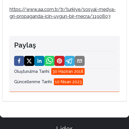
https://www.aa.com.tr/tr/turkiye/sosyal-medya-
gri-propaganda-icin-uygun-bir-mecra/1190803
Paylaş
Oluşturulma Tarihi
:
30 Haziran 2018
Güncellenme Tarihi
:
10 Nisan 2023
Lider