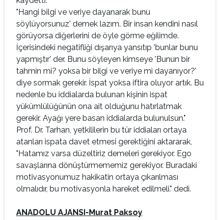
kaydetti:
"Hangi bilgi ve veriye dayanarak bunu
söylüyorsunuz' demek lazım. Bir insan kendini nasıl
görüyorsa diğerlerini de öyle görme eğilimde.
İçerisindeki negatifliği dışarıya yansıtıp 'bunlar bunu
yapmıştır' der. Bunu söyleyen kimseye 'Bunun bir
tahmin mi? yoksa bir bilgi ve veriye mi dayanıyor?'
diye sormak gerekir. İspat yoksa iftira oluyor artık. Bu
nedenle bu iddialarda bulunan kişinin ispat
yükümlülüğünün ona ait olduğunu hatırlatmak
gerekir. Ayağı yere basan iddialarda bulunulsun."
Prof. Dr. Tarhan, yetkililerin bu tür iddiaları ortaya
atanları ispata davet etmesi gerektiğini aktararak,
"Hatamız varsa düzeltiriz demeleri gerekiyor. Ego
savaşlarına dönüştürmememiz gerekiyor. Buradaki
motivasyonumuz hakikatin ortaya çıkarılması
olmalıdır, bu motivasyonla hareket edilmeli." dedi.
ANADOLU AJANSI-Murat Paksoy