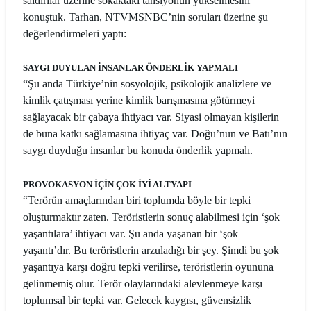
saldırılar üzerine sokaktaki tansiyonun yükselmesini
konuştuk. Tarhan, NTVMSNBC’nin soruları üzerine şu
değerlendirmeleri yaptı:
SAYGI DUYULAN İNSANLAR ÖNDERLİK YAPMALI
“Şu anda Türkiye’nin sosyolojik, psikolojik analizlere ve
kimlik çatışması yerine kimlik barışmasına götürmeyi
sağlayacak bir çabaya ihtiyacı var. Siyasi olmayan kişilerin
de buna katkı sağlamasına ihtiyaç var. Doğu’nun ve Batı’nın
saygı duyduğu insanlar bu konuda önderlik yapmalı.
PROVOKASYON İÇİN ÇOK İYİ ALTYAPI
“Terörün amaçlarından biri toplumda böyle bir tepki
oluşturmaktır zaten. Teröristlerin sonuç alabilmesi için ‘şok
yaşantılara’ ihtiyacı var. Şu anda yaşanan bir ‘şok
yaşantı’dır. Bu teröristlerin arzuladığı bir şey. Şimdi bu şok
yaşantıya karşı doğru tepki verilirse, teröristlerin oyununa
gelinmemiş olur. Terör olaylarındaki alevlenmeye karşı
toplumsal bir tepki var. Gelecek kaygısı, güvensizlik