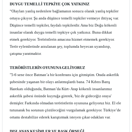
DUYGU TEMELLİ TEPKİYE ÇOK YATKINIZ
“Olayları yanlış nedenlere bağlamanın sonucu olarak yanlış tepkiler
ortaya çıkıyor. Şu anda düşünce temelli tepkiler vermeye ihtiyaç var.
Düşünce temelli tepkiler, faydalı tepkilerdir. Ama biz Doğu kökenli
insanlar olarak duygu temelli tepkiye çok yatkınız. Buna dikkat
etmek gerekiyor. Teröristlerin amacına hizmet etmemek gerekiyor.
Terör eylemlerinde arzulanan şey, toplumda heyecan uyandırıp,
çatışma yaratmaktır.
TERÖRİSTLERİN OYUNUNA GELİYORUZ
"5-6 sene önce Batman’a bir konferans için gitmiştim. Orada askerlik
şubesinde yaşanan bir olayı anlatmışlardı bana. 74 Kıbrıs Barış
Harekatı olduğunda, Batman’da Kürt- Arap kökenli insanlarımız
askerlik şubesi önünde kuyruğa girerek, 'biz de gideceğiz oraya'
demişler. Farkında olmadan teröristlerin oyununa geliyoruz biz. El ele
tutunarak bu sorunun çözüleceğini vurgulamak gerekiyor. Türkiye’de
ortamı destabilize ederek karıştırmak isteyen çıkar odakları var.
DIŞLANAN KESİMLER VE BASK ÖRNEĞİ