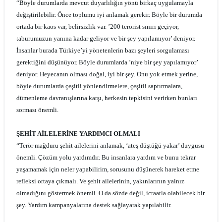
“Böyle durumlarda mevcut duyarlılığın yönü birkaç uygulamayla
değiştirilebilir. Önce toplumu iyi anlamak gerekir. Böyle bir durumda
ortada bir kaos var, belirsizlik var. ’200 terorist sınırı geçiyor,
taburumuzun yanına kadar geliyor ve bir şey yapılamıyor’ deniyor.
İnsanlar burada Türkiye’yi yönetenlerin bazı şeyleri sorgulaması
gerektiğini düşünüyor. Böyle durumlarda ‘niye bir şey yapılamıyor’
deniyor. Heyecanın olması doğal, iyi bir şey. Onu yok etmek yerine,
böyle durumlarda çeşitli yönlendirmelere, çeşitli saptırmalara,
dümenleme davranışlarına karşı, herkesin tepkisini verirken bunları
sorması önemli.
ŞEHİT AİLELERİNE YARDIMCI OLMALI
“Terör mağduru şehit ailelerini anlamak, ‘ateş düştüğü yakar’ duygusu
önemli. Çözüm yolu yardımdır. Bu insanlara yardım ve bunu tekrar
yaşamamak için neler yapabilirim, sorusunu düşünerek hareket etme
refleksi ortaya çıkmalı. Ve şehit ailelerinin, yakınlarının yalnız
olmadığını göstermek önemli. O da sözde değil, icraatla olabilecek bir
şey. Yardım kampanyalarına destek sağlayarak yapılabilir.