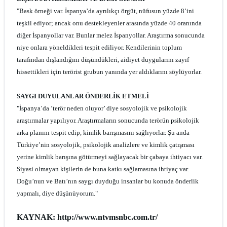
"Bask örneği var. İspanya’da ayrılıkçı örgüt, nüfusun yüzde 8’ini
teşkil ediyor; ancak onu destekleyenler arasında yüzde 40 oranında
diğer İspanyollar var. Bunlar melez İspanyollar. Araştırma sonucunda
niye onlara yöneldikleri tespit ediliyor. Kendilerinin toplum
tarafından dışlandığını düşündükleri, aidiyet duygularını zayıf
hissettikleri için terörist grubun yanında yer aldıklarını söylüyorlar.
SAYGI DUYULANLAR ÖNDERLİK ETMELİ
"İspanya’da ‘terör neden oluyor’ diye sosyolojik ve psikolojik
araştırmalar yapılıyor. Araştırmaların sonucunda terörün psikolojik
arka planını tespit edip, kimlik barışmasını sağlıyorlar. Şu anda
Türkiye’nin sosyolojik, psikolojik analizlere ve kimlik çatışması
yerine kimlik barışına götürmeyi sağlayacak bir çabaya ihtiyacı var.
Siyasi olmayan kişilerin de buna katkı sağlamasına ihtiyaç var.
Doğu’nun ve Batı’nın saygı duyduğu insanlar bu konuda önderlik
yapmalı, diye düşünüyorum."
KAYNAK: http://www.ntvmsnbc.com.tr/