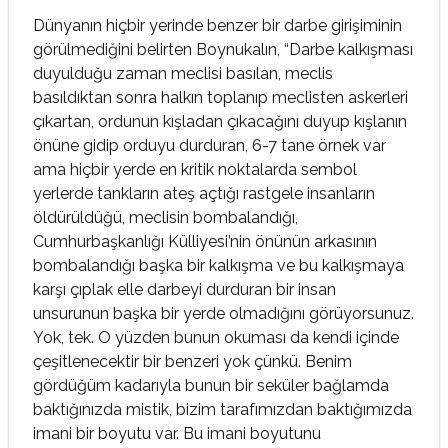
Dünyanın hiçbir yerinde benzer bir darbe girişiminin
görülmediğini belirten Boynukalın, “Darbe kalkışması
duyulduğu zaman meclisi basılan, meclis
basıldıktan sonra halkın toplanıp meclisten askerleri
çıkartan, ordunun kışladan çıkacağını duyup kışlanın
önüne gidip orduyu durduran, 6-7 tane örnek var
ama hiçbir yerde en kritik noktalarda sembol
yerlerde tankların ateş açtığı rastgele insanların
öldürüldüğü, meclisin bombalandığı,
Cumhurbaşkanlığı Külliyesi’nin önünün arkasının
bombalandığı başka bir kalkışma ve bu kalkışmaya
karşı çıplak elle darbeyi durduran bir insan
unsurunun başka bir yerde olmadığını görüyorsunuz.
Yok, tek. O yüzden bunun okuması da kendi içinde
çeşitlenecektir bir benzeri yok çünkü. Benim
gördüğüm kadarıyla bunun bir seküler bağlamda
baktığınızda mistik, bizim tarafımızdan baktığımızda
imani bir boyutu var. Bu imani boyutunu