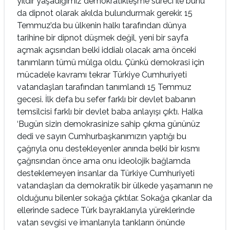
yıldır yaşadığımız demokratikleşme süreci ile bunu
da dipnot olarak akılda bulundurmak gerekir. 15
Temmuz’da bu ülkenin halkı tarafından dünya
tarihine bir dipnot düşmek değil, yeni bir sayfa
açmak açısından belki iddialı olacak ama önceki
tanımların tümü mülga oldu. Çünkü demokrasi için
mücadele kavramı tekrar Türkiye Cumhuriyeti
vatandaşları tarafından tanımlandı 15 Temmuz
gecesi. İlk defa bu sefer farklı bir devlet babanın
temsilcisi farklı bir devlet baba anlayışı çıktı. Halka
‘Bugün sizin demokrasinize sahip çıkma gününüz
dedi ve sayın Cumhurbaşkanımızın yaptığı bu
çağrıyla onu destekleyenler anında belki bir kısmı
çağrısından önce ama onu ideolojik bağlamda
desteklemeyen insanlar da Türkiye Cumhuriyeti
vatandaşları da demokratik bir ülkede yaşamanın ne
olduğunu bilenler sokağa çıktılar. Sokağa çıkanlar da
ellerinde sadece Türk bayraklarıyla yüreklerinde
vatan sevgisi ve imanlarıyla tankların önünde