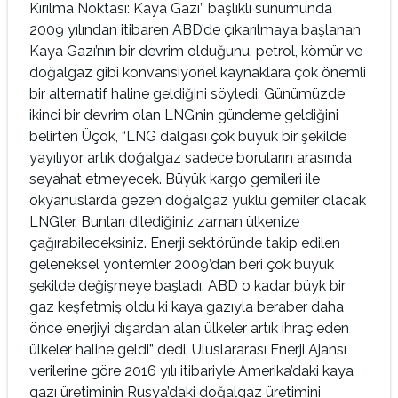
Kırılma Noktası: Kaya Gazı” başlıklı sunumunda
2009 yılından itibaren ABD’de çıkarılmaya başlanan
Kaya Gazı’nın bir devrim olduğunu, petrol, kömür ve
doğalgaz gibi konvansiyonel kaynaklara çok önemli
bir alternatif haline geldiğini söyledi. Günümüzde
ikinci bir devrim olan LNG’nin gündeme geldiğini
belirten Üçok, “LNG dalgası çok büyük bir şekilde
yayılıyor artık doğalgaz sadece boruların arasında
seyahat etmeyecek. Büyük kargo gemileri ile
okyanuslarda gezen doğalgaz yüklü gemiler olacak
LNG’ler. Bunları dilediğiniz zaman ülkenize
çağırabileceksiniz. Enerji sektöründe takip edilen
geleneksel yöntemler 2009’dan beri çok büyük
şekilde değişmeye başladı. ABD o kadar büyk bir
gaz keşfetmiş oldu ki kaya gazıyla beraber daha
önce enerjiyi dışardan alan ülkeler artık ihraç eden
ülkeler haline geldi” dedi. Uluslararası Enerji Ajansı
verilerine göre 2016 yılı itibariyle Amerika’daki kaya
gazı üretiminin Rusya’daki doğalgaz üretimini