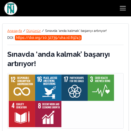
Open
Anasayfa
/
Düşünür
/
Sınavda ‘anda kalmak’ başarıyı artırıyor!
DOI:
https://doi.org/10.32739/uha.id.89743
Sınavda ‘anda kalmak’ başarıyı
artırıyor!