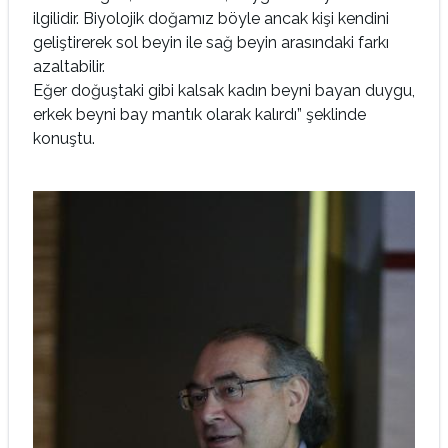
ilgilidir. Biyolojik doğamız böyle ancak kişi kendini
geliştirerek sol beyin ile sağ beyin arasındaki farkı
azaltabilir.
Eğer doğuştaki gibi kalsak kadın beyni bayan duygu,
erkek beyni bay mantık olarak kalırdı” şeklinde
konuştu.