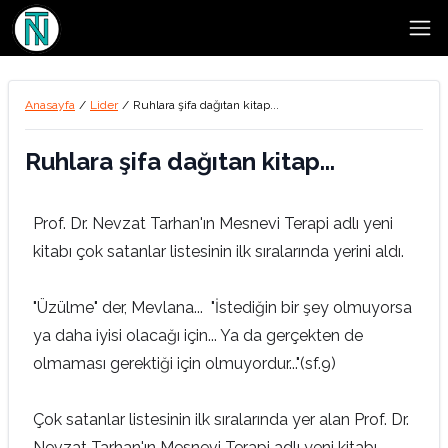
Open
Anasayfa
/
Lider
/
Ruhlara şifa dağıtan kitap...
Ruhlara şifa dağıtan kitap...
Prof. Dr. Nevzat Tarhan'ın Mesnevi Terapi adlı yeni
kitabı çok satanlar listesinin ilk sıralarında yerini aldı.
"Üzülme" der, Mevlana... "İstediğin bir şey olmuyorsa
ya daha iyisi olacağı için... Ya da gerçekten de
olmaması gerektiği için olmuyordur..."(sf.9)
Çok satanlar listesinin ilk sıralarında yer alan Prof. Dr.
Nevzat Tarhan'ın Mesnevi Terapi adlı yeni kitabı,