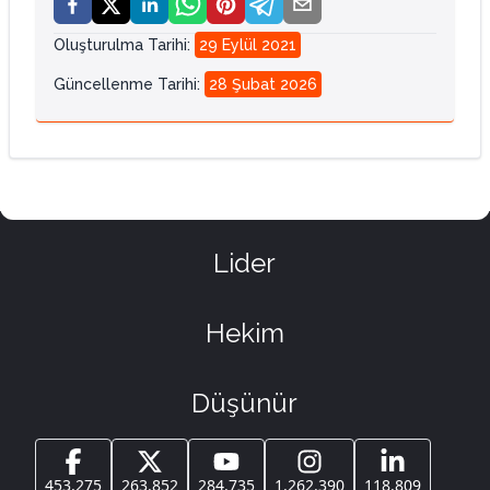
Oluşturulma Tarihi
:
29 Eylül 2021
Güncellenme Tarihi
:
28 Şubat 2026
Lider
Hekim
Düşünür
453.275
263.852
284.735
1.262.390
118.809