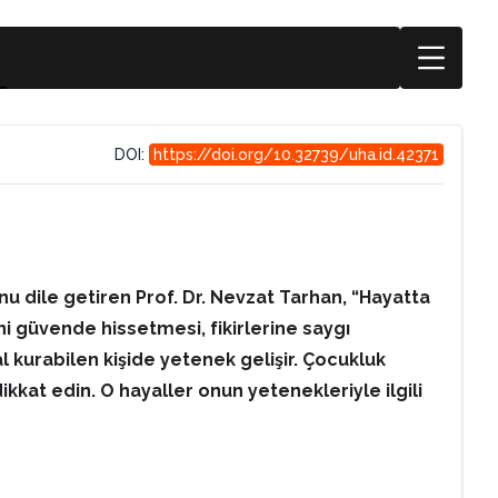
DOI:
https://doi.org/10.32739/uha.id.42371
 dile getiren Prof. Dr. Nevzat Tarhan, “Hayatta
ni güvende hissetmesi, fikirlerine saygı
l kurabilen kişide yetenek gelişir. Çocukluk
kkat edin. O hayaller onun yetenekleriyle ilgili