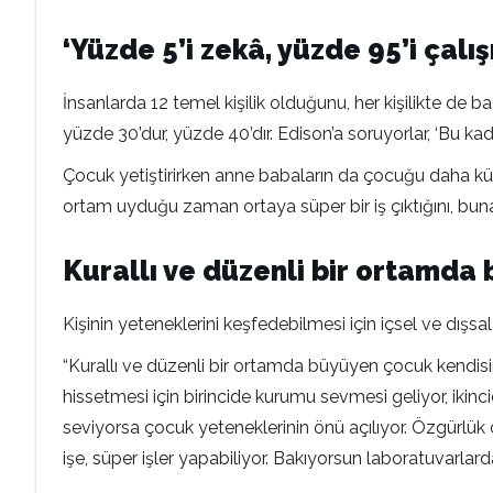
‘Yüzde 5’i zekâ, yüzde 95’i çalı
İnsanlarda 12 temel kişilik olduğunu, her kişilikte de b
yüzde 30’dur, yüzde 40’dır. Edison’a soruyorlar, ‘Bu kada
Çocuk yetiştirirken anne babaların da çocuğu daha kü
ortam uyduğu zaman ortaya süper bir iş çıktığını, buna 
Kurallı ve düzenli bir ortamda
Kişinin yeteneklerini keşfedebilmesi için içsel ve dışsa
“Kurallı ve düzenli bir ortamda büyüyen çocuk kendisin
hissetmesi için birincide kurumu sevmesi geliyor, ikin
seviyorsa çocuk yeteneklerinin önü açılıyor. Özgürlük o
işe, süper işler yapabiliyor. Bakıyorsun laboratuvarlar