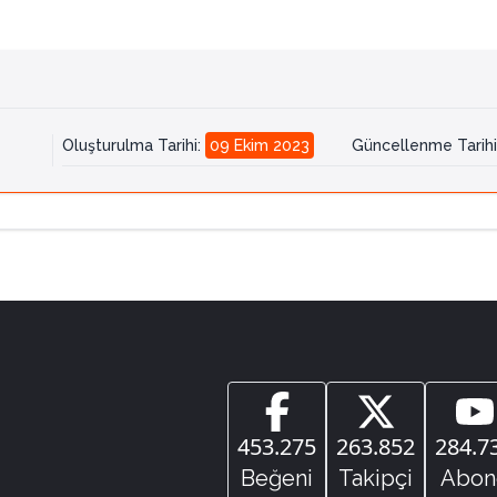
Oluşturulma Tarihi
:
09 Ekim 2023
Güncellenme Tarihi
453.275
263.852
284.7
Beğeni
Takipçi
Abon