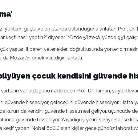
şma’
azı yönlerin güçlü ve ön planda bulunduğunu anlatan Prof. Dr. Ta
r keşfi nasıl yaptın?’ diyorlar, ‘Yüzde 5’i zekâ, yüzde 95’i çalış
çük yaştan itibaren yetenekleri doğrultusunda yönlendirmesini
da Mozart’ın örnek verildiğini anlattı.
 büyüyen çocuk kendisini güvende h
l şartların var olduğunu ifade eden Prof. Dr. Tarhan, şöyle deva
i güvende hissediyor, geleceğini güvende hissediyor. Hatta yap
cide kurumda kendini güvende hissetmesi geliyor, üçüncüde de a
lunca güvende hissediyor. Yaşadığı iş yerini seviyorsa, işe koşa
da keşif yapan, Nobel ödülü alan kişiler gece gündüz laboratuva