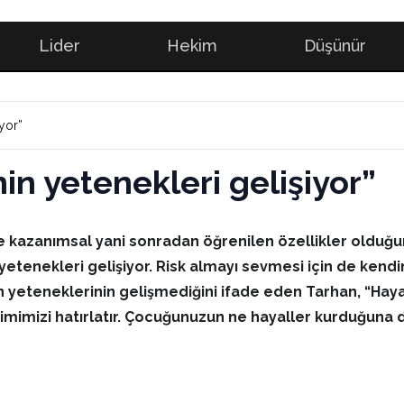
Lider
Hekim
Düşünür
iyor”
nin yetenekleri gelişiyor”
kazanımsal yani sonradan öğrenilen özellikler olduğunu
 yetenekleri gelişiyor. Risk almayı sevmesi için de kendi
n yeteneklerinin gelişmediğini ifade eden Tarhan, “Haya
mimizi hatırlatır. Çocuğunuzun ne hayaller kurduğuna di