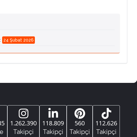
:
24 Şubat 2026
35
1.262.390
118.809
560
112.626
e
Takipçi
Takipçi
Takipçi
Takipçi