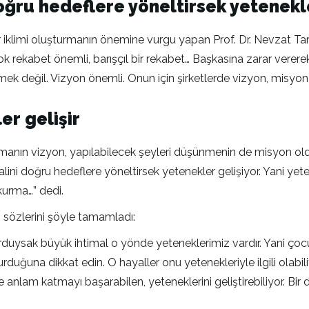
doğru hedeflere yöneltirsek yetenekl
 iklimi oluşturmanın önemine vurgu yapan Prof. Dr. Nevzat Tar
n çok rekabet önemli, barışçıl bir rekabet… Başkasına zarar vere
 değil. Vizyon önemli. Onun için şirketlerde vizyon, misyon ve
er gelişir
manın vizyon, yapılabilecek şeyleri düşünmenin de misyon old
lini doğru hedeflere yöneltirsek yetenekler gelişiyor. Yani yete
 kurma…” dedi.
an sözlerini şöyle tamamladı:
rduysak büyük ihtimal o yönde yeteneklerimiz vardır. Yani çoc
duğuna dikkat edin. O hayaller onu yetenekleriyle ilgili olabiliyo
 anlam katmayı başarabilen, yeteneklerini geliştirebiliyor. Bir d