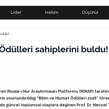
Lider
Hekim
Düşünür
buldu!
dülleri sahiplerini buldu!
en Risale-i Nur Araştırmaları Platformu (RİNAP) tarafı
n onurlandırıldığı “Bilim ve Hizmet Ödülleri 2026” tören
amda güncel toplumsal olaylara değinen Prof. Dr. Nevza