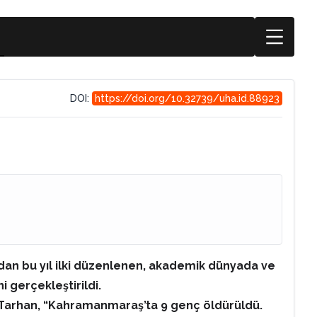
DOI:
https://doi.org/10.32739/uha.id.88923
ndan bu yıl ilki düzenlenen, akademik dünyada ve
i gerçekleştirildi.
t Tarhan, “Kahramanmaraş’ta 9 genç öldürüldü.