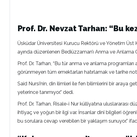
Prof. Dr. Nevzat Tarhan: “Bu kez
Üsküdar Üniversitesi Kurucu Rektörü ve Yönetim Üst Ku
ayında düzenlenen Bediüzzaman’ı Anma ve Anlama Günü pr
Prof. Dr. Tarhan, “Bu tür anma ve anlama programları a
görünmeyen tüm emektarları hatırlamak ve tarihe not
Said Nursi’nin, din ilimleri ile fen bilimlerini bir araya
yeterince tanımıyor.” dedi.
Prof. Dr. Tarhan, Risale-i Nur külliyatına uluslararası
ihtiyaç ve yoğun bir ilgi var. İnsanlar dinî bilgileri öğr
bu sorulara cevap verebilen bir yaklaşım sunuyor.” ifade