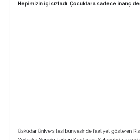
Hepimizin içi sızladı. Çocuklara sadece inanç de
Üsküdar Üniversitesi bünyesinde faaliyet gösteren Ris
Yerleşke Nermin Tarhan Konferans Salonu’nda gerçekle