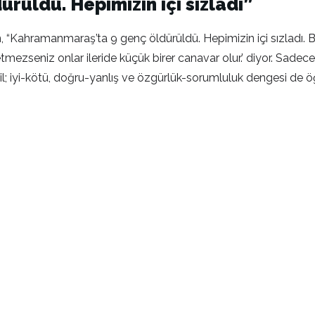
üldü. Hepimizin içi sızladı”
n, “Kahramanmaraş’ta 9 genç öldürüldü. Hepimizin içi sızladı
tmezseniz onlar ileride küçük birer canavar olur.’ diyor. Sadece
il; iyi-kötü, doğru-yanlış ve özgürlük-sorumluluk dengesi de ö