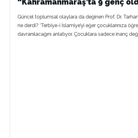
“Kahramanmaraş’ta 9 genç öldür
Güncel toplumsal olaylara da değinen Prof. Dr. Tarha
ne derdi? ‘Terbiye-i İslamiye’yi eğer çocuklarınıza öğre
davranılacağını anlatıyor. Çocuklara sadece inanç değ