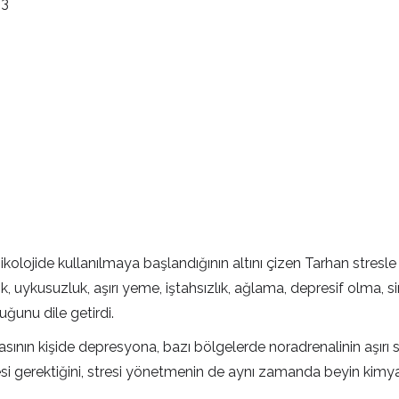
 psikolojide kullanılmaya başlandığının altını çizen Tarhan stres
k, uykusuzluk, aşırı yeme, iştahsızlık, ağlama, depresif olma, sinirli
uğunu dile getirdi.
sının kişide depres­yona, bazı bölgelerde noradrenalinin aşırı
esi gerektiğini, stresi yönetmenin de aynı zamanda beyin kimy