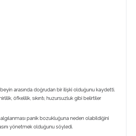
le beyin arasında doğrudan bir ilişki olduğunu kaydetti.
lik, öfkelilik, sıkıntı, huzursuzluk gibi belirtiler
 salgılanması panik bozukluğuna neden olabildiğini
asını yönetmek oldu­ğunu söyledi.