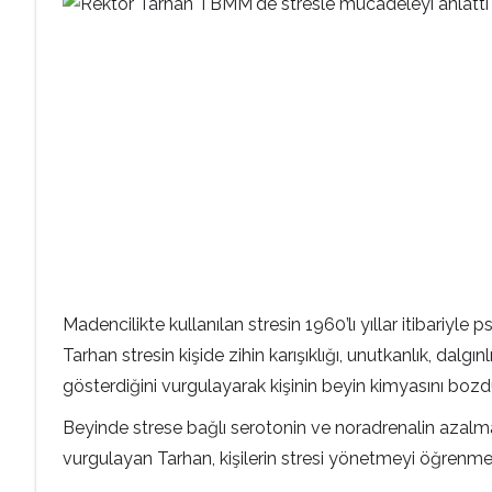
Madencilikte kullanılan stresin 1960’lı yıllar itibariyle
Tarhan stresin kişide zihin karışıklığı, unutkanlık, dalgınlı
gösterdiğini vurgulayarak kişinin beyin kimyasını bozd
Beyinde strese bağlı serotonin ve noradrenalin azalma
vurgulayan Tarhan, kişilerin stresi yönetmeyi öğrenm