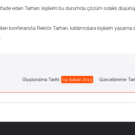
i ifade eden Tarhan, kişilerin bu durumda çözüm odaklı düşünüp
rilen konferansta Rektör Tarhan, katılımcılara kişilerin yasama
.
Oluşturulma Tarihi
:
04 Şubat 2013
Güncellenme Tari