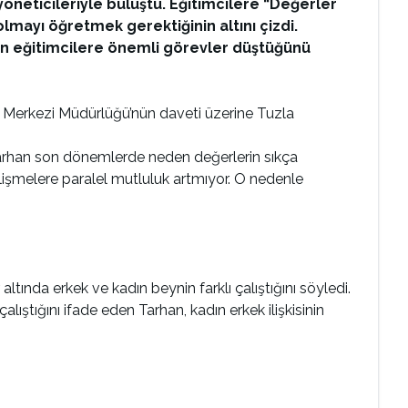
öneticileriyle buluştu. Eğitimcilere “Değerler
lmayı öğretmek gerektiğinin altını çizdi.
an eğitimcilere önemli görevler düştüğünü
ma Merkezi Müdürlüğü’nün daveti üzerine Tuzla
 Tarhan son dönemlerde neden değerlerin sıkça
elişmelere paralel mutluluk artmıyor. O nedenle
ltında erkek ve kadın beynin farklı çalıştığını söyledi.
ıştığını ifade eden Tarhan, kadın erkek ilişkisinin