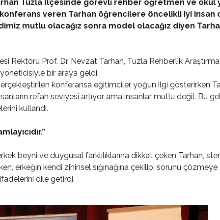
arhan Tuzla İlçesinde görevli rehber öğretmen ve okul y
onferans veren Tarhan öğrencilere öncelikli iyi insan o
ndimiz mutlu olacağız sonra model olacağız diyen Tarh
tesi Rektörü Prof. Dr. Nevzat Tarhan, Tuzla Rehberlik Araştır
öneticisiyle bir araya geldi.
erçekleştirilen konferansa eğitimciler yoğun ilgi gösterirken
nsanların refah seviyesi artıyor ama insanlar mutlu değil. Bu g
rini kullandı.
mlayıcıdır.”
ek beyni ve duygusal farklılıklarına dikkat çeken Tarhan, ster a
, erkeğin kendi zihinsel sığınağına çekilip, sorunu çözmeye çal
delerini dile getirdi.