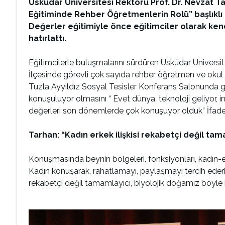
Üsküdar Üniversitesi Rektörü Prof. Dr. Nevzat T
Eğitiminde Rehber Öğretmenlerin Rolü” başlıklı k
Değerler eğitimiyle önce eğitimciler olarak ke
hatırlattı.
Eğitimcilerle buluşmalarını sürdüren Üsküdar Üniversi
İlçesinde görevli çok sayıda rehber öğretmen ve okul y
Tuzla Ayyıldız Sosyal Tesisler Konferans Salonunda g
konuşuluyor olmasını “ Evet dünya, teknoloji geliyor, i
değerleri son dönemlerde çok konuşuyor olduk” İfadele
Tarhan: “Kadın erkek ilişkisi rekabetçi değil tama
Konuşmasında beynin bölgeleri, fonksiyonları, kadın-erk
Kadın konuşarak, rahatlamayı, paylaşmayı tercih ederken
rekabetçi değil tamamlayıcı, biyolojik doğamız böyle ifa