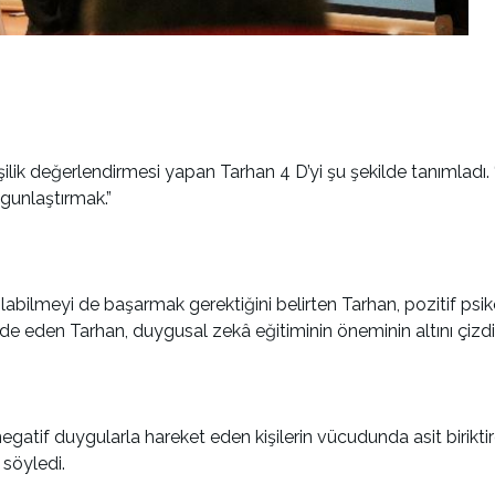
kişilik değerlendirmesi yapan Tarhan 4 D’yi şu şekilde tanımlad
lgunlaştırmak.”
abilmeyi de başarmak gerektiğini belirten Tarhan, pozitif psikol
ade eden Tarhan, duygusal zekâ eğitiminin öneminin altını çizdi
atif duygularla hareket eden kişilerin vücudunda asit biriktird
 söyledi.