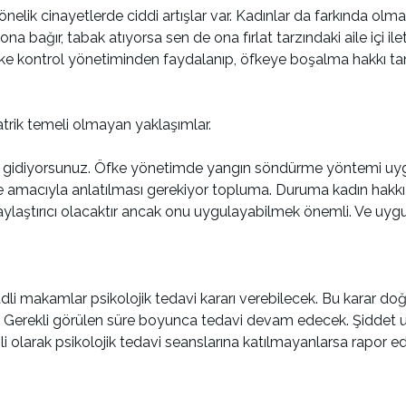
nelik cinayetlerde ciddi artışlar var. Kadınlar da farkında olm
a bağır, tabak atıyorsa sen de ona fırlat tarzındaki aile içi ile
e kontrol yönetiminden faydalanıp, öfkeye boşalma hakkı tanın
atrik temeli olmayan yaklaşımlar.
e gidiyorsunuz. Öfke yönetimde yangın söndürme yöntemi uygu
e amacıyla anlatılması gerekiyor topluma. Duruma kadın hakkı 
laştırıcı olacaktır ancak onu uygulayabilmek önemli. Ve uygul
li makamlar psikolojik tedavi kararı verebilecek. Bu karar do
k. Gerekli görülen süre boyunca tedavi devam edecek. Şiddet uy
olarak psikolojik tedavi seanslarına katılmayanlarsa rapor edile