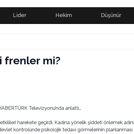
Lider
Hekim
Düşünür
i frenler mi?
n HABERTÜRK Televizyonu’nda anlattı…
kilileri harekete geçirdi. Kadına yönelik şiddeti önlemek adına,
n devlet kontrolünde psikolojik tedavi görmelerinin planlanması 