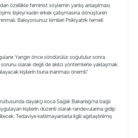
adan özellikle feminist söylemin yanlış anlaşılması
tişimi, ilişkiyi kadın erkek çatışmasına dönüştüren
malı. Bakıyorsunuz kimileri Psikiyatrik temeli
lanır. Yangın önce söndürülür, soğutulur sonra
sorunu olarak değil de akılcı yöntemlerle yaklaşmak,
ayacak kişilerin buna inanması önemli.”
ğrultusunda dayakçı koca Sağlık Bakanlığı'na bağlı
gulayan kişilerin düzenli olarak randevularına gidip
cek. Tedaviye katılmayanlarla ilgili ağırlaştırılmış