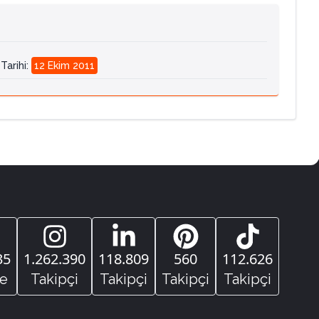
Tarihi
:
12 Ekim 2011
35
1.262.390
118.809
560
112.626
e
Takipçi
Takipçi
Takipçi
Takipçi