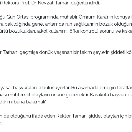
i Rektörü Prof. Dr. Nevzat Tarhan değerlendirdi.
Gün Ortası programında muhabir Ömrüm Kara’nın konuya ilişki
ra bakıldığında genel anlamda ruh sağlıklarının bozuk olduğunu
tü bozuklukları, alkol kullanımı, öfke kontrolü sorunu ve kıska
 Tarhan, geçmişe dönük yaşanan bir takım şeylerin şiddeti körü
en yasal başvurularda bulunuyorlar. Bu aşamada örneğin tarafla
nması muhtemel olayların önüne geçecektir. Karakola başvurud
ekir mi buna bakılmalı”
 de olduğunu ifade eden Rektör Tarhan, şiddet olayları için 
n;