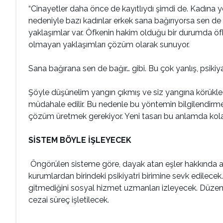
“Cinayetler daha önce de kayıtlıydı şimdi de. Kadına yö
nedeniyle bazı kadınlar erkek sana bağırıyorsa sen de on
yaklaşımlar var. Öfkenin hakim olduğu bir durumda öfk
olmayan yaklaşımları çözüm olarak sunuyor.
Sana bağırana sen de bağır… gibi. Bu çok yanlış, psikiy
Şöyle düşünelim yangın çıkmış ve siz yangına körükl
müdahale edilir. Bu nedenle bu yöntemin bilgilendirm
çözüm üretmek gerekiyor. Yeni tasarı bu anlamda kolay
SİSTEM BÖYLE İŞLEYECEK
Öngörülen sisteme göre, dayak atan eşler hakkında ad
kurumlardan birindeki psikiyatri birimine sevk edilece
gitmediğini sosyal hizmet uzmanları izleyecek. Düzenli 
cezai süreç işletilecek.