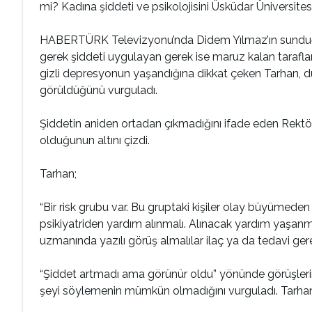
mi? Kadına şiddeti ve psikolojisini Üsküdar Üniversites
HABERTÜRK Televizyonu’nda Didem Yılmaz’ın sunduğu 
gerek şiddeti uygulayan gerek ise maruz kalan tarafla
gizli depresyonun yaşandığına dikkat çeken Tarhan, dür
görüldüğünü vurguladı.
Şiddetin aniden ortadan çıkmadığını ifade eden Rektör
olduğunun altını çizdi.
Tarhan;
“Bir risk grubu var. Bu gruptaki kişiler olay büyümed
psikiyatriden yardım alınmalı. Alınacak yardım yaşa
uzmanında yazılı görüş almalılar ilaç ya da tedavi ger
“Şiddet artmadı ama görünür oldu” yönünde görüşlerin
şeyi söylemenin mümkün olmadığını vurguladı. Tarha