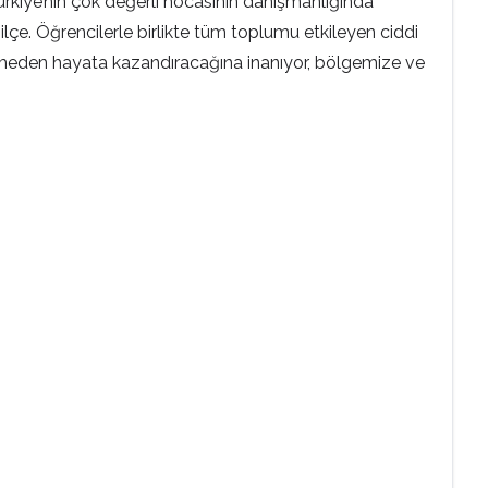
ürkiye’nin çok değerli hocasının danışmanlığında
lçe. Öğrencilerle birlikte tüm toplumu etkileyen ciddi
elmeden hayata kazandıracağına inanıyor, bölgemize ve