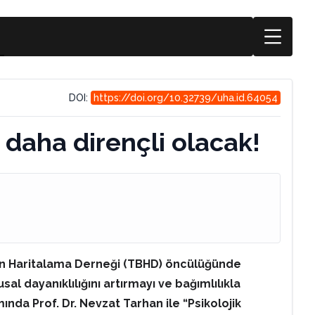
DOI:
https://doi.org/10.32739/uha.id.64054
e daha dirençli olacak!
 Beyin Haritalama Derneği (TBHD) öncülüğünde
 dayanıklılığını artırmayı ve bağımlılıkla
da Prof. Dr. Nevzat Tarhan ile “Psikolojik