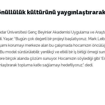
Gönüllülük kültürünü yaygınlaştırar
küdar Üniversitesi Genç Beyinler Akademisi Uygulama ve Araş
 Yaşar; “Bugün çok değerli bir projeyi başlatıyoruz. Mark Leibniz
or. Yaşamı korumayı merkeze alan bu çalışmada hocamızın önc
 model sürdürülebilir, yenilikçi ve etkili bir iş birliği örneği s
e birçok alanda çözüm sunuyor. Hocamızın söylediği gibi ‘Eski
ınlaştırarak topluma katkı sağlamayı hedefliyoruz.” dedi.