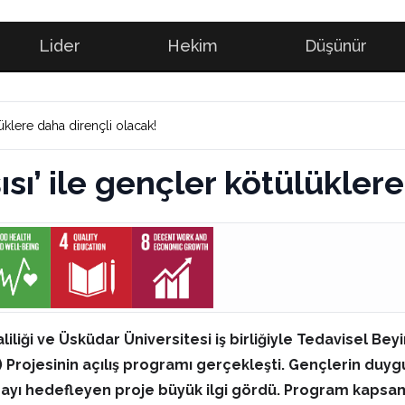
Lider
Hekim
Düşünür
lüklere daha dirençli olacak!
ısı’ ile gençler kötülükler
Valiliği ve Üsküdar Üniversitesi iş birliğiyle Tedavisel
jesinin açılış programı gerçekleşti. Gençlerin duygusal
yı hedefleyen proje büyük ilgi gördü. Program kapsamın