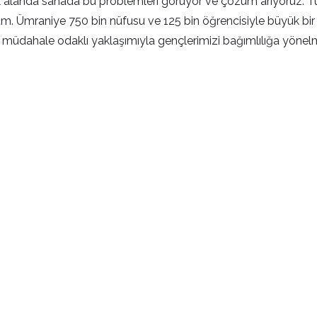
çok alanda sahada bu problemleri görüyor ve çözüm arıyoruz. T
. Ümraniye 750 bin nüfusu ve 125 bin öğrencisiyle büyük bir i
en müdahale odaklı yaklaşımıyla gençlerimizi bağımlılığa yön