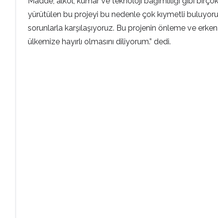
Madde, alkol, kumar ve teknoloji bağımlılığı gibi bir
yürütülen bu projeyi bu nedenle çok kıymetli buluyorum
sorunlarla karşılaşıyoruz. Bu projenin önleme ve erk
ülkemize hayırlı olmasını diliyorum.” dedi.