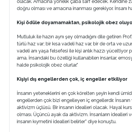
olacak. Amacına yönelik çaba sarf edecek. Kendine z
doğru olması ve amacına inanması gerekiyor. İnsanı ha
Kişi ödüle doyamamaktan, psikolojik obez oluy
Mutluluk ile hazın aynı şey olmadığını dile getiren Pro
türlü haz var; bir kısa vadeli haz var, bir de orta ve
vadeli anı yaşa felsefesi ile kişi anlık hazzı yüceltiy
ama. İnsandaki bu özelliği kullanabilen insanlar, emosy
halde psikolojik obez olurlar.”
Kişiyi dış engellerden çok, iç engeller etkiliyor
İnsanın yeteneklerini en çok körelten şeyin kendi ümidi
engellerden çok bizi engelleyen iç engellerdir. İnsanın 
aktivizm üçlüsü. Bir insanın idealleri olacak. Hayal kur
olması. Üçüncü ayak da aktivizm. İnsanların idealleri ve
insanın kıymetini idealleri belirler” diye konuştu.