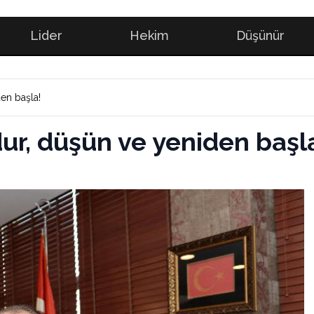
Lider
Hekim
Düşünür
den başla!
; dur, düşün ve yeniden başl