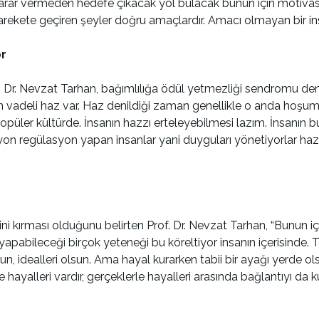
arar vermeden hedefe çıkacak yol bulacak bunun için motiva
rekete geçiren şeyler doğru amaçlardır. Amacı olmayan bir insa
or
f. Dr. Nevzat Tarhan, bağımlılığa ödül yetmezliği sendromu deni
 uzun vadeli haz var. Haz denildiği zaman genellikle o anda hoş
or popüler kültürde. İnsanın hazzı erteleyebilmesi lazım. İnsan
on regülasyon yapan insanlar yani duyguları yönetiyorlar hazzı 
ni kırması olduğunu belirten Prof. Dr. Nevzat Tarhan, “Bunun iç
yapabileceği birçok yeteneği bu köreltiyor insanın içerisinde. Ta
sun, idealleri olsun. Ama hayal kurarken tabii bir ayağı yerde ols
 hayalleri vardır, gerçeklerle hayalleri arasında bağlantıyı da 