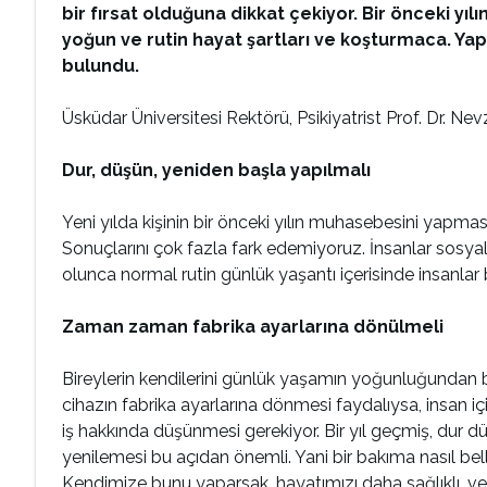
bir fırsat olduğuna dikkat çekiyor. Bir önceki yı
yoğun ve rutin hayat şartları ve koşturmaca. Ya
bulundu.
Üsküdar Üniversitesi Rektörü, Psikiyatrist Prof. Dr. Nev
Dur, düşün, yeniden başla yapılmalı
Yeni yılda kişinin bir önceki yılın muhasebesini yapmas
Sonuçlarını çok fazla fark edemiyoruz. İnsanlar sosyal 
olunca normal rutin günlük yaşantı içerisinde insanlar
Zaman zaman fabrika ayarlarına dönülmeli
Bireylerin kendilerini günlük yaşamın yoğunluğundan bir
cihazın fabrika ayarlarına dönmesi faydalıysa, insan iç
iş hakkında düşünmesi gerekiyor. Bir yıl geçmiş, dur d
yenilemesi bu açıdan önemli. Yani bir bakıma nasıl bel
Kendimize bunu yaparsak, hayatımızı daha sağlıklı, verim