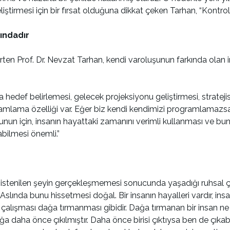
liştirmesi için bir fırsat olduğuna dikkat çeken Tarhan, “Kontrol e
ındadır
lirten Prof. Dr. Nevzat Tarhan, kendi varoluşunun farkında olan
a hedef belirlemesi, gelecek projeksiyonu geliştirmesi, strate
ramlama özelliği var. Eğer biz kendi kendimizi programlamazsa
nun için, insanın hayattaki zamanını verimli kullanması ve bu
bilmesi önemli.”
 istenilen şeyin gerçekleşmemesi sonucunda yaşadığı ruhsal 
Aslında bunu hissetmesi doğal. Bir insanın hayalleri vardır, insa
ya çalışması dağa tırmanması gibidir. Dağa tırmanan bir insan
 daha önce çıkılmıştır. Daha önce birisi çıktıysa ben de çıka