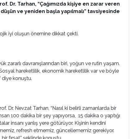
Prof. Dr. Tarhan, “Çağımızda kişiye en zarar veren
 düşün ve yeniden başla yapılmalı” tavsiyesinde
ojik iyi oluşun önemine dikkat çekti.
yük zararlı davranışlarından biri, yoğun ve rutin yaşam.
osyal hareketlilik, ekonomik hareketlilik var ve böyle
” diye konuştu.
f. Dr. Nevzat Tarhan, “Nasıl ki belirli zamanlarda bir
insan 100 dakika bir şey yapıyorsa, 15 dakika o yaptığı
ar insanı yanlış yere götürüyor. Kişinin kendini
nilememiz, refresh etmemiz, güncellememiz gerekiyor.
bir fırsat” şeklinde konuştu.