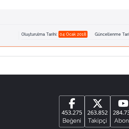
Oluşturulma Tarihi
:
04 Ocak 2018
Güncellenme Tari
453.275
263.852
284.7
Beğeni
Takipçi
Abon