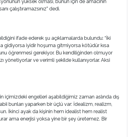
syonunun yüksek olması, bunun için de amacının
nı çalıştıramazsınız” dedi.
ldiğini ifade ederek şu açıklamalarda bulundu: “İki
uma gidiyorsa iyidir hoşuma gitmiyorsa kötüdür kısa
ın bunu öğrenmesi gerekiyor. Bu kendiliğinden olmuyor
yönetiyorlar ve verimli şekilde kullanıyorlar. Aksi
in içimizdeki engelleri aşabildiğimiz zaman aslında dış
bii bunları yaparken bir üçlü var: İdealizm, realizm,
un. İkinci ayak da kişinin hem idealist hem realist
kurar ama enerjisi yoksa yine bir şey üretemez. Bir