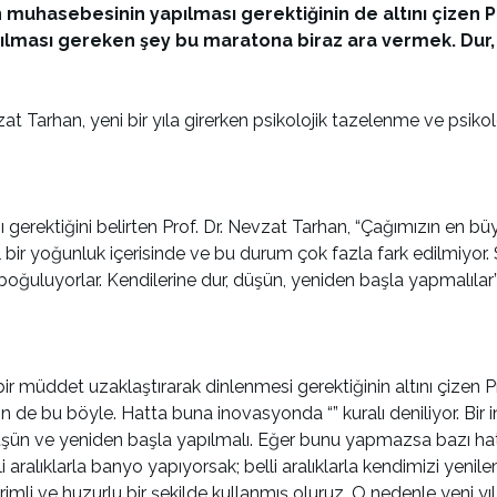
lın muhasebesinin yapılması gerektiğinin de altını çizen 
pılması gereken şey bu maratona biraz ara vermek. Dur,
zat Tarhan, yeni bir yıla girerken psikolojik tazelenme ve psikol
ı gerektiğini belirten Prof. Dr. Nevzat Tarhan, “Çağımızın en bü
bir yoğunluk içerisinde ve bu durum çok fazla fark edilmiyor. S
 boğuluyorlar. Kendilerine dur, düşün, yeniden başla yapmalılar
 müddet uzaklaştırarak dinlenmesi gerektiğinin altını çizen Pro
in de bu böyle. Hatta buna inovasyonda “” kuralı deniliyor. Bir 
üşün ve yeniden başla yapılmalı. Eğer bunu yapmazsa bazı hatal
li aralıklarla banyo yapıyorsak; belli aralıklarla kendimizi ye
li ve huzurlu bir şekilde kullanmış oluruz. O nedenle yeni yıl, 