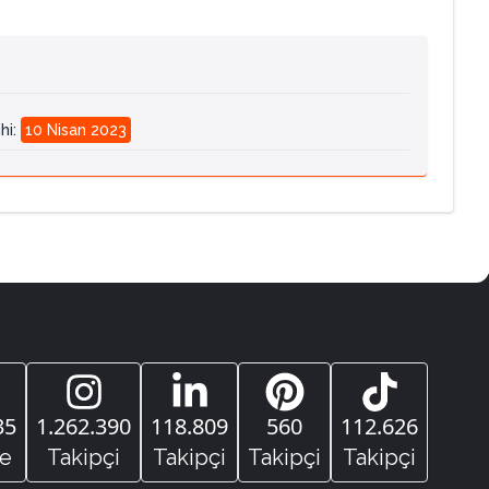
hi
:
10 Nisan 2023
35
1.262.390
118.809
560
112.626
e
Takipçi
Takipçi
Takipçi
Takipçi