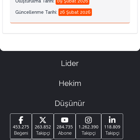
Oluşturulma Tarihi
:
09 Şubat 2026
Güncellenme Tarihi
:
26 Şubat 2026
Lider
Hekim
Düşünür
453.275
263.852
284.735
1.262.390
118.809
Beğeni
Takipçi
Abone
Takipçi
Takipçi