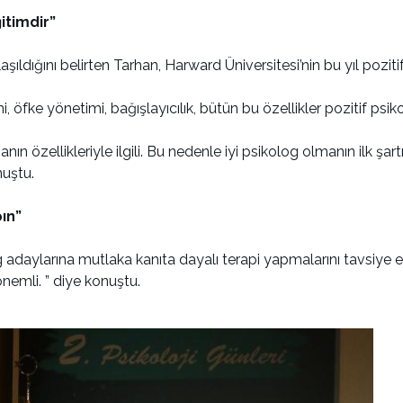
ğitimdir”
şıldığını belirten Tarhan, Harward Üniversitesi’nin bu yıl pozit
, öfke yönetimi, bağışlayıcılık, bütün bu özellikler pozitif psik
anın özellikleriyle ilgili. Bu nedenle iyi psikolog olmanın ilk şartın
nuştu.
pın”
og adaylarına mutlaka kanıta dayalı terapi yapmalarını tavsi
önemli. ” diye konuştu.