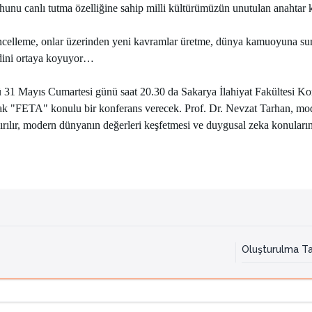
uhunu canlı tutma özelliğine sahip milli kültürümüzün unutulan anahtar 
ncelleme, onlar üzerinden yeni kavramlar üretme, dünya kamuoyuna su
ndini ortaya koyuyor…
ü 31 Mayıs Cumartesi günü saat 20.30 da Sakarya İlahiyat Fakültesi K
rak "FETA" konulu bir konferans verecek. Prof. Dr. Nevzat Tarhan, mode
ndırılır, modern dünyanın değerleri keşfetmesi ve duygusal zeka konuları
Oluşturulma Ta