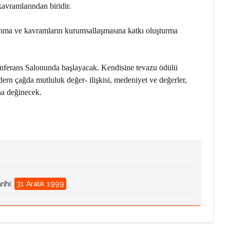
kavramlarından biridir.
nma ve kavramların kurumsallaşmasına katkı oluşturma
onferans Salonunda başlayacak. Kendisine tevazu ödülü
rn çağda mutluluk değer- ilişkisi, medeniyet ve değerler,
na değinecek.
rihi
:
31 Aralık 1999