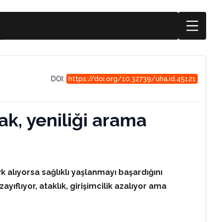
DOI:
https://doi.org/10.32739/uha.id.45121
ak, yeniliği arama
k alıyorsa sağlıklı yaşlanmayı başardığını
yıflıyor, ataklık, girişimcilik azalıyor ama