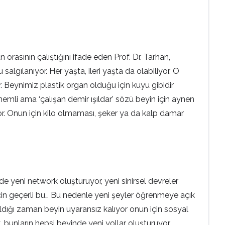
asının çalıştığını ifade eden Prof. Dr. Tarhan,
lgılanıyor. Her yaşta, ileri yaşta da olabiliyor. O
r. Beynimiz plastik organ olduğu için kuyu gibidir
önemli ama ‘çalışan demir ışıldar’ sözü beyin için aynen
yor. Onun için kilo olmaması, şeker ya da kalp damar
inde yeni network oluşturuyor, yeni sinirsel devreler
 için geçerli bu… Bu nedenle yeni şeyler öğrenmeye açık
dığı zaman beyin uyaransız kalıyor onun için sosyal
 bunların hepsi beyinde yeni yollar oluşturuyor.