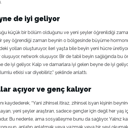
u.
ne de iyi geliyor
u küçük bir bölüm olduğunu ve yeni şeyler öğrenildiği zaman or
ni bir şey öğrendiği zaman beynin o bölgesinde büyüme hormonu sa
i yolları oluşturuyor, ileri yaşta bile beyin yeni hücre üretiyo
ar oluşuyor, network oluşuyor. Bir de tabii beyin sağlığında bu 
 de iyi geliyor. Kalp ve damarlara iyi gelen beyne de iyi geli
u etkisi var diyebiliriz.” şeklinde anlattı.
lar açıyor ve genç kalıyor
nı kaydederek, “Yani zihinsel itiraz, zihinsel isyan kişinin beyn
ayan, yeni şeyler araştıran, sadece gençler için değil her yaş
dur. Bu nedenle, ama sosyalleşme bunu da sağlıyor. Yalnız kal
eyi konuşup, anlatıp anlatmak veya yazmak veya bir şeyi okumak,