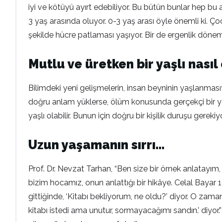
iyi ve kötüyü ayırt edebiliyor. Bu bütün bunlar hep bu
3 yaş arasında oluyor. 0-3 yaş arası öyle önemli ki. Ç
şekilde hücre patlaması yaşıyor. Bir de ergenlik dönem
Mutlu ve üretken bir yaşlı nasıl
Bilimdeki yeni gelişmelerin, insan beyninin yaşlanması
doğru anlam yüklerse, ölüm konusunda gerçekçi bir yakl
yaşlı olabilir. Bunun için doğru bir kişilik duruşu gerekiyo
Uzun yaşamanın sırrı…
Prof. Dr. Nevzat Tarhan, “Ben size bir örnek anlatayı
bizim hocamız, onun anlattığı bir hikâye. Celal Bayar 1
gittiğinde, ‘Kitabı bekliyorum, ne oldu?’ diyor. O zam
kitabı istedi ama unutur, sormayacağımı sandın.’ diyor.