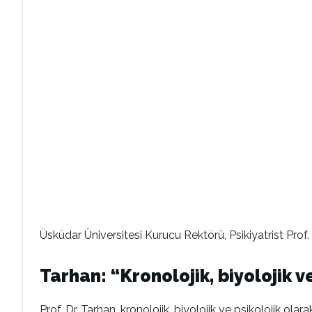
Üsküdar Üniversitesi Kurucu Rektörü, Psikiyatrist Prof. 
Tarhan: “Kronolojik, biyolojik v
Prof. Dr. Tarhan, kronolojik, biyolojik ve psikolojik o