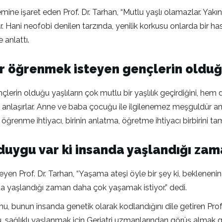
 işaret eden Prof. Dr. Tarhan, “Mutlu yaşlı olamazlar. Yakınla
ar. Hani neofobi denilen tarzında, yenilik korkusu onlarda bir has
e anlattı.
er öğrenmek isteyen gençlerin olduğ
erin olduğu yaşlıların çok mutlu bir yaşlılık geçirdiğini, hem 
 iyi anlaşırlar. Anne ve baba çocuğu ile ilgilenemez meşgul
 öğrenme ihtiyacı, birinin anlatma, öğretme ihtiyacı birbirini ta
r duygu var ki insanda yaşlandığı za
leyen Prof. Dr. Tarhan, “Yaşama ateşi öyle bir şey ki, beklenenin
da yaşlandığı zaman daha çok yaşamak istiyor.” dedi.
bunun insanda genetik olarak kodlandığını dile getiren Prof. Dr.
ğunu, sağlıklı yaşlanmak için Geriatri uzmanlarından görüş almak g