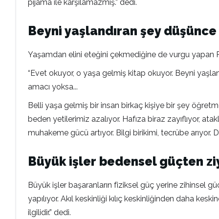
pijama ile karşılamazmış.” dedi.
Beyni yaşlandıran şey düşünce
Yaşamdan elini eteğini çekmediğine de vurgu yapan Pr
“Evet okuyor, o yaşa gelmiş kitap okuyor. Beyni yaşlan
amacı yoksa...
Belli yaşa gelmiş bir insan birkaç kişiye bir şey öğre
beden yetilerimiz azalıyor. Hafıza biraz zayıflıyor, atak
muhakeme gücü artıyor. Bilgi birikimi, tecrübe arıyor. Dah
Büyük işler bedensel güçten ziy
Büyük işler başaranların fiziksel güç yerine zihinsel g
yapılıyor. Akıl keskinliği kılıç keskinliğinden daha keski
ilgilidir.” dedi.