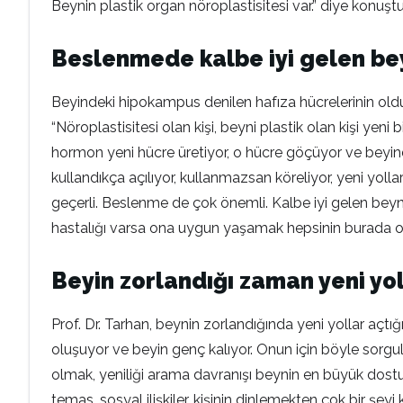
Beynin plastik organ nöroplastisitesi var.” diye konuşt
Beslenmede kalbe iyi gelen bey
Beyindeki hipokampus denilen hafıza hücrelerinin olduğ
“Nöroplastisitesi olan kişi, beyni plastik olan kişi ye
hormon yeni hücre üretiyor, o hücre göçüyor ve beyindek
kullandıkça açılıyor, kullanmazsan köreliyor, yeni yoll
geçerli. Beslenme de çok önemli. Kalbe iyi gelen beyne
hastalığı varsa ona uygun yaşamak hepsinin burada oluml
Beyin zorlandığı zaman yeni yol
Prof. Dr. Tarhan, beynin zorlandığında yeni yollar açtığı
oluşuyor ve beyin genç kalıyor. Onun için böyle sorgul
olmak, yeniliği arama davranışı beynin en büyük dostu
temas, sosyal ilişkiler, kişinin dinlemekten çok bir ş