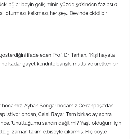
deki ağlar beyin gelişiminin yüzde 50’sinden fazlası 0-
, oturması, kalkması, her şey… Beyinde ciddi bir
sterdiğini ifade eden Prof. Dr. Tarhan, “Kişi hayata
e kadar gayet kendi ile barışık, mutlu ve üretken bir
Songar hocamız. Ayhan Songar hocamız Cerrahpaşa’dan
tap istiyor ondan, Celal Bayar. Tam birkaç ay sonra
eyince, ‘Unuttuğumu sandın değil mi? Yaşlı olduğum için
geldiği zaman takım elbiseyle çıkarmış. Hiç böyle