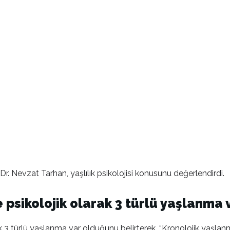
Dr. Nevzat Tarhan, yaşlılık psikolojisi konusunu değerlendirdi.
e psikolojik olarak 3 türlü yaşlanma 
larak 3 türlü yaşlanma var olduğunu belirterek, “Kronolojik yaş