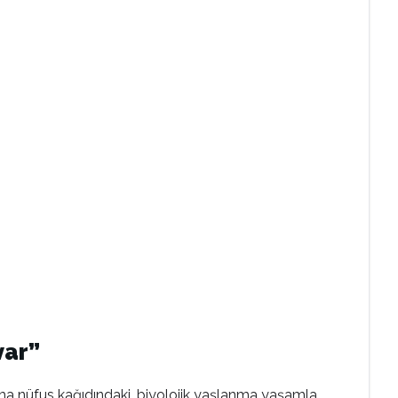
var”
lanma nüfus kağıdındaki, biyolojik yaşlanma yaşamla