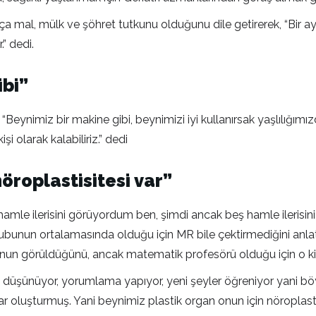
ndıkça mal, mülk ve şöhret tutkunu olduğunu dile getirerek, “Bi
” dedi.
ibi”
 “Beynimiz bir makine gibi, beynimizi iyi kullanırsak yaşlılığı
şi olarak kalabiliriz.” dedi
öroplastisitesi var”
mle ilerisini görüyordum ben, şimdi ancak beş hamle ilerisini
bunun ortalamasında olduğu için MR bile çektirmediğini anlatan 
un görüldüğünü, ancak matematik profesörü olduğu için o kişin
or, düşünüyor, yorumlama yapıyor, yeni şeyler öğreniyor yani böy
lar oluşturmuş. Yani beynimiz plastik organ onun için nöroplast