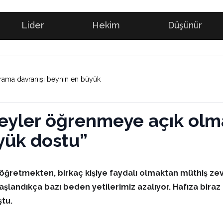
Lider
Hekim
Düşünür
 arama davranışı beynin en büyük
 şeyler öğrenmeye açık olm
yük dostu”
ey öğretmekten, birkaç kişiye faydalı olmaktan müthiş zev
şlandıkça bazı beden yetilerimiz azalıyor. Hafıza biraz za
ştu.