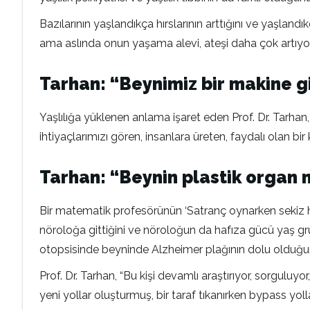
Bazılarının yaşlandıkça hırslarının arttığını ve yaşla
ama aslında onun yaşama alevi, ateşi daha çok artıyor.
Tarhan: “Beynimiz bir makine g
Yaşlılığa yüklenen anlama işaret eden Prof. Dr. Tarhan,
ihtiyaçlarımızı gören, insanlara üreten, faydalı olan bir ki
Tarhan: “Beynin plastik organ n
Bir matematik profesörünün ‘Satranç oynarken sekiz ha
nöroloğa gittiğini ve nöroloğun da hafıza gücü yaş gru
otopsisinde beyninde Alzheimer plağının dolu olduğun
Prof. Dr. Tarhan, “Bu kişi devamlı araştırıyor, sorguluy
yeni yollar oluşturmuş, bir taraf tıkanırken bypass yol