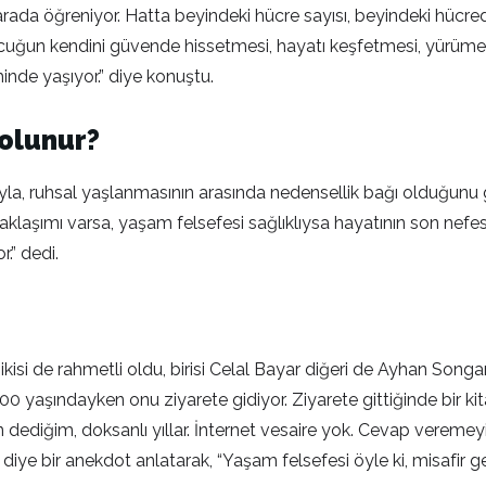
 arada öğreniyor. Hatta beyindeki hücre sayısı, beyindeki hücre
ocuğun kendini güvende hissetmesi, hayatı keşfetmesi, yürümesi
inde yaşıyor.” diye konuştu.
 olunur?
yla, ruhsal yaşlanmasının arasında nedensellik bağı olduğunu gö
aşımı varsa, yaşam felsefesi sağlıklıysa hayatının son nefesin
r.” dedi.
m, ikisi de rahmetli oldu, birisi Celal Bayar diğeri de Ayhan 
00 yaşındayken onu ziyarete gidiyor. Ziyarete gittiğinde bir ki
an dediğim, doksanlı yıllar. İnternet vesaire yok. Cevap verem
” diye bir anekdot anlatarak, “Yaşam felsefesi öyle ki, misafir 