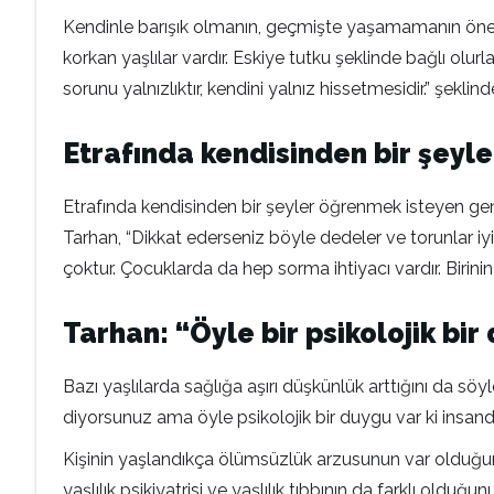
Kendinle barışık olmanın, geçmişte yaşamamanın önemine
korkan yaşlılar vardır. Eskiye tutku şeklinde bağlı olurl
sorunu yalnızlıktır, kendini yalnız hissetmesidir.” şeklind
Etrafında kendisinden bir şeyl
Etrafında kendisinden bir şeyler öğrenmek isteyen gençl
Tarhan, “Dikkat ederseniz böyle dedeler ve torunlar
çoktur. Çocuklarda da hep sorma ihtiyacı vardır. Birinin
Tarhan: “Öyle bir psikolojik bi
Bazı yaşlılarda sağlığa aşırı düşkünlük arttığını da söy
diyorsunuz ama öyle psikolojik bir duygu var ki insan
Kişinin yaşlandıkça ölümsüzlük arzusunun var olduğunu, 
yaşlılık psikiyatrisi ve yaşlılık tıbbının da farklı oldu