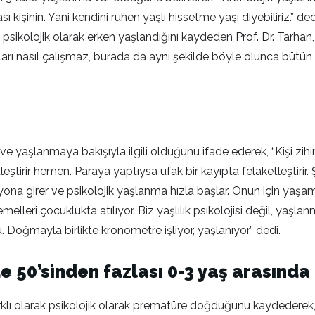
 kişinin. Yani kendini ruhen yaşlı hissetme yaşı diyebiliriz.” ded
n psikolojik olarak erken yaşlandığını kaydeden Prof. Dr. Tarh
rı nasıl çalışmaz, burada da aynı şekilde böyle olunca bütün 
ve yaşlanmaya bakışıyla ilgili olduğunu ifade ederek, “Kişi zihin
eştirir hemen. Paraya yaptıysa ufak bir kayıpta felaketleştirir.
a girer ve psikolojik yaşlanma hızla başlar. Onun için yaşam fel
 temelleri çocuklukta atılıyor. Biz yaşlılık psikolojisi değil, ya
oğmayla birlikte kronometre işliyor, yaşlanıyor.” dedi.
e 50’sinden fazlası 0-3 yaş arasında
arklı olarak psikolojik olarak prematüre doğduğunu kaydederek,