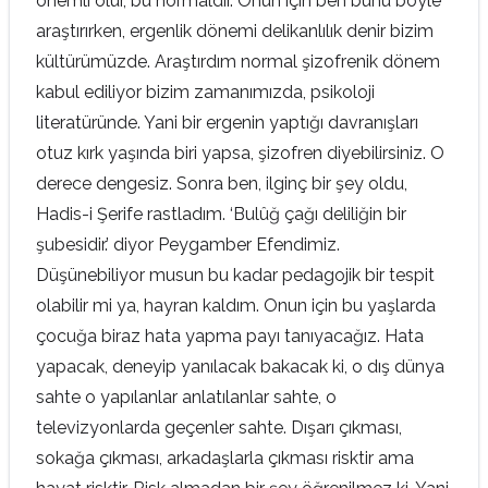
önemli olur, bu normaldir. Onun için ben bunu böyle
araştırırken, ergenlik dönemi delikanlılık denir bizim
kültürümüzde. Araştırdım normal şizofrenik dönem
kabul ediliyor bizim zamanımızda, psikoloji
literatüründe. Yani bir ergenin yaptığı davranışları
otuz kırk yaşında biri yapsa, şizofren diyebilirsiniz. O
derece dengesiz. Sonra ben, ilginç bir şey oldu,
Hadis-i Şerife rastladım. ‘Bulûğ çağı deliliğin bir
şubesidir.’ diyor Peygamber Efendimiz.
Düşünebiliyor musun bu kadar pedagojik bir tespit
olabilir mi ya, hayran kaldım. Onun için bu yaşlarda
çocuğa biraz hata yapma payı tanıyacağız. Hata
yapacak, deneyip yanılacak bakacak ki, o dış dünya
sahte o yapılanlar anlatılanlar sahte, o
televizyonlarda geçenler sahte. Dışarı çıkması,
sokağa çıkması, arkadaşlarla çıkması risktir ama