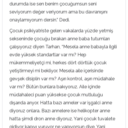
durumda ise sen benim çocuğumsun seni
seviyorum değer veriyorum ama bu davranışını
onaylamıyorum dersin.” Dedi.
Çocuk psikiyatriste gelen vakalarda yüzde yetmiş
sekseninde çocuğu bırakan anne baba tutumları
çalışıyoruz diyen Tarhan, “Mesela anne babayla ilgili
evde yüksek standartlar var mı? Hep
mükemmeliyetçi mi, herkes dört dörtlük çocuk
yetiştirmeyi mi bekliyor. Mesela aile içerisinde
gevşek disiplin var mı? Aşırı kontrol, aşırı müdahale
var mı? Bütün bunlara bakıyoruz. Aile içinde
müdahaleci puan yüksekse çocuk mutluluğu
dışarıda arıyor. Hatta bazı anneler var işgalci anne
diyoruz onlara. Bazı annelere ise helikopter anne
hatta şimdi dron anne diyoruz. Yani çocuk tuvalete
gidiyor kapıyı vuruyor ne yapıyorsun diye. Yani