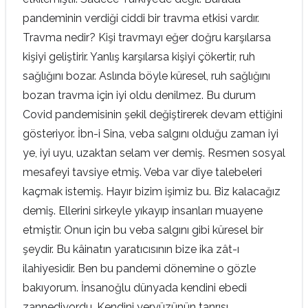
pandeminin verdiği ciddi bir travma etkisi vardır.
Travma nedir? Kişi travmayı eğer doğru karşılarsa
kişiyi geliştirir. Yanlış karşılarsa kişiyi çökertir, ruh
sağlığını bozar. Aslında böyle küresel, ruh sağlığını
bozan travma için iyi oldu denilmez. Bu durum
Covid pandemisinin şekil değiştirerek devam ettiğini
gösteriyor. İbn-i Sina, veba salgını olduğu zaman iyi
ye, iyi uyu, uzaktan selam ver demiş. Resmen sosyal
mesafeyi tavsiye etmiş. Veba var diye talebeleri
kaçmak istemiş. Hayır bizim işimiz bu. Biz kalacağız
demiş. Ellerini sirkeyle yıkayıp insanları muayene
etmiştir. Onun için bu veba salgını gibi küresel bir
şeydir. Bu kâinatın yaratıcısının bize ika zât-ı
ilahiyesidir. Ben bu pandemi dönemine o gözle
bakıyorum. İnsanoğlu dünyada kendini ebedi
zannediyordu. Kendini yeryüzünün tanrısı