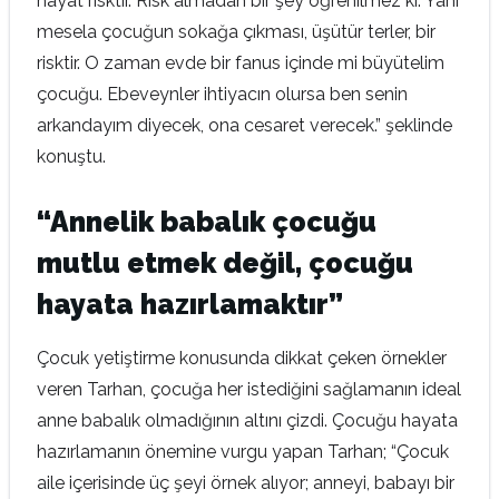
hayat risktir. Risk almadan bir şey öğrenilmez ki. Yani
mesela çocuğun sokağa çıkması, üşütür terler, bir
risktir. O zaman evde bir fanus içinde mi büyütelim
çocuğu. Ebeveynler ihtiyacın olursa ben senin
arkandayım diyecek, ona cesaret verecek.” şeklinde
konuştu.
“Annelik babalık çocuğu
mutlu etmek değil, çocuğu
hayata hazırlamaktır”
Çocuk yetiştirme konusunda dikkat çeken örnekler
veren Tarhan, çocuğa her istediğini sağlamanın ideal
anne babalık olmadığının altını çizdi. Çocuğu hayata
hazırlamanın önemine vurgu yapan Tarhan; “Çocuk
aile içerisinde üç şeyi örnek alıyor; anneyi, babayı bir