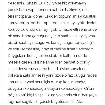
de ikisinin ilişkisini. Bu üçü iyiyse hiç korkmayın,
çocuk hata yapar, annem babam haklıymış der
tekrar toparlar döner. Eskiden toplum ahlaki kuralları
koruyordu, şimdi bu toplumdan hiç hayır yok, devlet
koruyordu onda da hayır yok. O halde elli sene önce
bir anne baba çocuğuna yarım saat vakit ayırıyorsa
biz bir saat ayıracağız ve konuşacağız, tartışacağız
ve soru sormasına, itiraz etmesine fırsat vereceğiz.
Duyguların konuşabilmesi bizim kültürümüzde
mesela desen birisine annenden bahset o çok iyi
insan der ve susar ama batılı birisine sorsak on
dakika anlatır annesini yani bizde biraz duygu ifadesi
sorunu var yani onun için oturup konuşacağız,
duyguları konuşacağız olayları konuşacağız. Ortam
böyle kötü hiç telaşa lüzum yok emin olun, her şeye
rağmen sağlıklı bir çocuk büyütürsünüz. Aksi