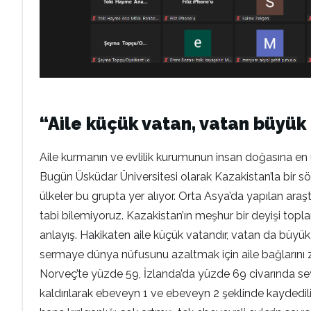
“Aile küçük vatan, vatan büyük 
Aile kurmanın ve evlilik kurumunun insan doğasına en 
Bugün Üsküdar Üniversitesi olarak Kazakistan’la bir s
ülkeler bu grupta yer alıyor. Orta Asya’da yapılan ar
tabi bilemiyoruz. Kazakistan’ın meşhur bir deyişi topla
anlayış. Hakikaten aile küçük vatandır, vatan da büyük b
sermaye dünya nüfusunu azaltmak için aile bağlarını za
Norveç’te yüzde 59, İzlanda’da yüzde 69 civarında seyre
kaldırılarak ebeveyn 1 ve ebeveyn 2 şeklinde kaydediliy