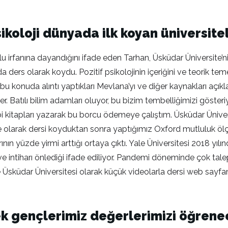
sikoloji dünyada ilk koyan üniversit
lu irfanına dayandığını ifade eden Tarhan, Üsküdar Üniversite’
da ders olarak koydu. Pozitif psikolojinin içeriğini ve teorik teme
 konuda alıntı yaptıkları Mevlana’yı ve diğer kaynakları açıkl
r. Batılı bilim adamları oluyor, bu bizim tembelliğimizi göste
i kitapları yazarak bu borcu ödemeye çalıştım. Üsküdar Üniver
e olarak dersi koyduktan sonra yaptığımız Oxford mutluluk ölçe
nın yüzde yirmi arttığı ortaya çıktı. Yale Üniversitesi 2018 yıl
r ve intiharı önlediği ifade ediliyor. Pandemi döneminde çok ta
 Üsküdar Üniversitesi olarak küçük videolarla dersi web sayfa
rsek gençlerimiz değerlerimizi öğren