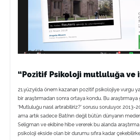
“Pozitif Psikoloji mutluluğa ve 
21.yüzyılda önem kazanan pozitif psikolojiye vurgu yapa
bir araştırmadan sonra ortaya kondu. Bu araştırmaya gör
‘Mutluluğu nasıl artırabiliriz?’ sorusu soruluyor. 2013-
ama artık sadece Batı’nın değil bütün dünyanın mede
Seligman ve ekibine hibe vererek bu alanda araştırma ya
psikoloji ekside olan bir durumu sıfıra kadar çekebilirken