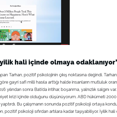
iyilik hali içinde olmaya odaklanıyor
n Tarhan, pozitif psikolojinin çıkış noktasına değindi. Tarhan; 
e gayri safi milli hasıla arttığı halde insanların mutluluk ora
2016 yılından sonra Batı’da intihar, boşanma, yalnızlık salgını 
niyet krizi içinde olduğunu düşünüyorum. ABD hükümeti 2000 y
ptırdı. Bu çalışmanın sonunda pozitif psikoloji ortaya kondu. Ps
, pozitif psikoloji sıfırdan artılara kadar taşıyabiliyor. İyilik 