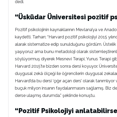
dedi.
“Üsküdar Üniversitesi pozitif p
Pozitif psikolojinin kaynaklarının Mevlana’ya ve Anado
kaydetti. Tarhan; “Harvard pozitif psikolojiyi 2015 yılın
alarak sistematize edip sunulduğunu gördüm. Üstelik bu
yaşıyoruz ama bunu metadoloji olarak sistemleştirenle
söylüyormuş diyerek Mesnevi Terapi, Yunus Terapi gib
Harvard 2015’te bizden sonra dersi koyuyor. Üniversit
duygusal zekâ ölçeği ile öğrencilerin duygusal zekaları
Harvard’da bu dersi ‘çığır açan ders’ olarak tanımlıyo
buçuk milyon insanın faydalanmasını sağlamış. Biz de
derse ulaşmış durumda.” şeklinde konuştu.
“Pozitif Psikolojiyi anlatabili