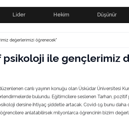
Lider
Hekim
Düşünür
çlerimiz değerlerimizi öğrenecek”
if psikoloji ile gençlerimiz
düzenlenen canlı yayının konuğu olan Üsküdar Üniversitesi Ku
endirmelerde bulundu. Eğitimcilere seslenen Tarhan, pozitif psik
koloji dersine ihtiyaç şiddetle artacak. Covid-19 bunu daha da 
 öğrencilere anlatabilirsek milyonlarca öğrencinin bizim değerle