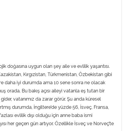
k doğasına uygun olan şey aile ve evlilik yaşantısı.
azakistan, Kırgızistan, Türkmenistan, Özbekistan gibi
 göre daha iyi durumda ama 10 sene sonra ne olacak
ş orada. Bu bakış açısı aileyi vatanla eş tutan bir
de gider, vatanımız da zarar görür. Şu anda küresel
rtmış durumda, İngiltere’de yüzde 56, İsveç, Fransa,
zlası evlilik dışı olduğu için anne baba ismi
yısı her geçen gün artıyor. Özellikle İsveç ve Norveç’te