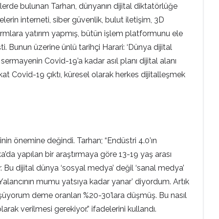
lerde bulunan Tarhan, dünyanın dijital diktatörlüğe
rin interneti, siber güvenlik, bulut iletişim, 3D
atformlara yatırım yapmış, bütün işlem platformunu ele
. Bunun üzerine ünlü tarihçi Harari: ‘Dünya dijital
sermayenin Covid-19’a kadar asıl planı dijital alanı
at Covid-19 çıktı, küresel olarak herkes dijitalleşmek
inin önemine değindi. Tarhan; “Endüstri 4.0’ın
a’da yapılan bir araştırmaya göre 13-19 yaş arası
 Bu dijital dünya ‘sosyal medya’ değil ‘sanal medya’
 ‘Yalancının mumu yatsıya kadar yanar’ diyordum. Artık
rüşüyorum deme oranları %20-30’lara düşmüş. Bu nasıl
arak verilmesi gerekiyor.” ifadelerini kullandı.