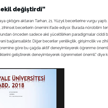
şekil değiştirdi”
 çıktığını aktaran Tarhan, 21. Yüzyıl becerilerine vurgu yaptı. T
zihinsel becerilerin önemini ifade ediyor. Burada nörobilim tem
. Bundan önceden sadece akıl yüceltilirken paradigmalar ciddi
 bağlansallıktır. Diğer beceriler yenilikçilik, girişimcilik ve zihi
s teoremine göre bu çağda aktif deneyimleyerek öğrenme önemli
iklerini geliştirerek deneyimleyerek öğrenmeleri önemli.” diye 