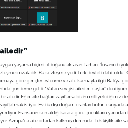
ailedir”
uygun yaşama biçimi olduğunu aktaran Tarhan; “İnsanın biyoloji
özleşme imzaladık. Bu sözleşme yedi Türk devleti dahil oldu, K
aştırmaya göre gençler evlenme ve aile kurmayla ilgili Batı’ya
ntıda gündeme geldi: “Vatan sevgisi aileden başlar.” deniliyormu
ir ailedir. Eğer aile bağları zayıflarsa bizim milliyetçiliğimiz 
yıflatmak istiyor. Evlilik dışı doğum oranları bütün dünyada a
diyor. Fransa’nın son aldığı karara göre çocukların yarından fa
or. Avrupa’da aile ortadan kalkmış durumda. Tek kişilik aile sa