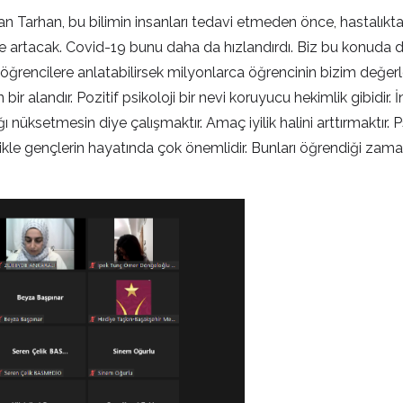
aran Tarhan, bu bilimin insanları tedavi etmeden önce, hastalı
e artacak. Covid-19 bunu daha da hızlandırdı. Biz bu konuda dok
ğrencilere anlatabilirsek milyonlarca öğrencinin bizim değerler
bir alandır. Pozitif psikoloji bir nevi koruyucu hekimlik gibidir.
 nüksetmesin diye çalışmaktır. Amaç iyilik halini arttırmaktır. Ps
ikle gençlerin hayatında çok önemlidir. Bunları öğrendiği zama