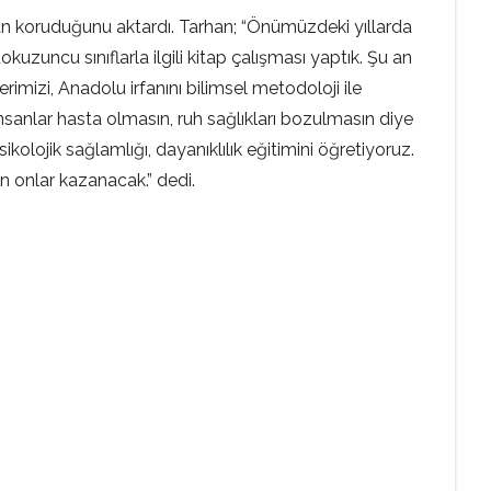
ktan koruduğunu aktardı. Tarhan; “Önümüzdeki yıllarda
uzuncu sınıflarla ilgili kitap çalışması yaptık. Şu an
imizi, Anadolu irfanını bilimsel metodoloji ile
 İnsanlar hasta olmasın, ruh sağlıkları bozulmasın diye
ikolojik sağlamlığı, dayanıklılık eğitimini öğretiyoruz.
n onlar kazanacak.” dedi.