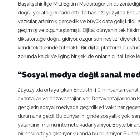
Başakşehir İlçe Milli Eğitim Müdürlüğünün düzenlediği
doğru yol aldığını ifade etti. Tarhan; “21.yüzyılda Endü
yazıcılar, artırılmış gerçeklik ve büyük data geliştiril
geçirmiş ve olgunlaştırmıştı. Dijital dünyanın tek hâkim
diktatörlüğe doğru gidiyor, özgür son nesiliz.’ diyerek
kendi tekellerinde tutmaktı. Bir dijital platform oluş
zorunda kaldı. Ve ilginç bir şekilde onların dijital tekell
“Sosyal medya değil sanal me
21.yüzyılda ortaya çıkan Endüstri 4.0’ın insanları sana
avantajları ve dezavantajları var. Dezavantajlarından 
gençlerin sosyal medyada geçirdikleri vakit her geçen
durumuna geldi. Bu dünyanın içinde sosyallik yok, san
yalancının mumu internete kadar yanıyor. Böyle bir a
bir nesil ortaya çıkarıyor şu anda bu bilinmiyor. Bu nesli