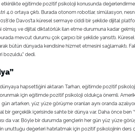
 etkinlikte eğitimde pozitif psikoloji konusunda değerlendirme
stri 4.0 ortaya çıktı. Burada otonom robotlar, simülasyon, nesnele
di. 2018’de Davos’ta küresel sermaye ciddi bir şekilde dijital pl
i olmuş ve dijital diktatörlük ilan etme durumuna kadar gelmişti
 burada mevcut durumu çok çarpıcı bir şekilde yansıttı. Küresel 
turarak bütün dünyada kendisine hizmet etmesini sağlamaktı. Fak
eri bozuldu.” dedi.
dya”
l dünyaya hapsettiğini aktaran Tarhan, eğitimde pozitif psikoloj
korunmak için eğitimde pozitif psikoloji oldukça önemli. Amerik
 gün artarken, yüz yüze görüşme oranları aynı oranda azalıyor.
al bir gerçeklik içerisinde sahte bir dünya var. Daha önce ben
rtısı da var. Böyle bir durumda gençlerin her gün yüz yüze gö
n unuttuğu değerleri hatırlatmak için pozitif psikolojinin ders ol