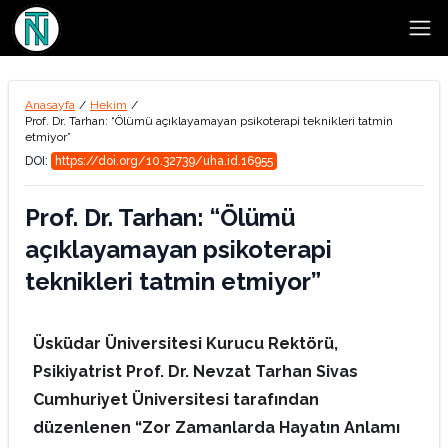
Open
Anasayfa
/
Hekim
/
Prof. Dr. Tarhan: “Ölümü açıklayamayan psikoterapi teknikleri tatmin
etmiyor”
DOI:
https://doi.org/10.32739/uha.id.16955
Prof. Dr. Tarhan: “Ölümü
açıklayamayan psikoterapi
teknikleri tatmin etmiyor”
Üsküdar Üniversitesi Kurucu Rektörü,
Psikiyatrist Prof. Dr. Nevzat Tarhan Sivas
Cumhuriyet Üniversitesi tarafından
düzenlenen “Zor Zamanlarda Hayatın Anlamı