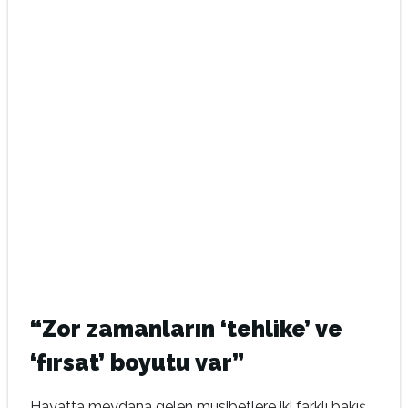
“Zor zamanların ‘tehlike’ ve
‘fırsat’ boyutu var”
Hayatta meydana gelen musibetlere iki farklı bakış