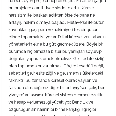
na benzeyen projeler hep olmuştur. Fakat bu çağda
bu projelere olan ihtiyaç şiddetle arttı. Küresel
narsisizm
ile ‘başkası açlıktan ölse de bana ne’
anlayışı hâkim olmaya başladı. Metaverse ile bütün
kaynakları; güç, para ve hakimiyeti tek bir gücün
elinde toplamak istiyorlar. Dijital küresel veri tabanını
yönetenlerin eline bu güç geçmek üzere. Böyle bir
durumda hiç olmazsa bizler bu yanlışları söyleyip
doğruları yaparak örnek olmalıyız. Gelir adaletsizliği
olan toplumda huzur olmaz. Göçler tesadüfi değil,
sebepleri gelir eşitsizliği ve gelişmemiş ülkelerdeki
fakirliktir. Bu zamanda küresel olarak yayılan ve
farkında olmadığımız diğer bir anlayış ‘sen çalış ben
yiyeyim’ anlayışıdır. Küresel sistem benmerkezcilik
ve hesap verilemezliği yüceltiyor. Bencillik ve
özgürlüğün sınırlarının birbirine karıştığı ilginç bir