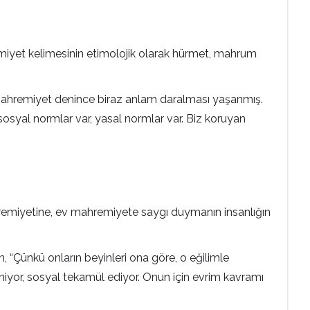
ahremiyet kelimesinin etimolojik olarak hürmet, mahrum
n, “Mahremiyet denince biraz anlam daralması yaşanmış.
sosyal normlar var, yasal normlar var. Biz koruyan
ahremiyetine, ev mahremiyete saygı duymanın insanlığın
 “Çünkü onların beyinleri ona göre, o eğilimle
miyor, sosyal tekamül ediyor. Onun için evrim kavramı