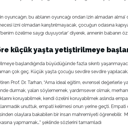
n oyuncağın, bu ablanın oyuncağı ondan izin almadan alma’ di
i izni olmadan karıştırılmayacak, çocuğun odasına kapıya vur
‘benim özelime saygı duyuyorlar’ diyerek, annenin babanın öze
re küçük yaşta yetiştirilmeye başl
irilmeye başlandığında büyüdüğünde fazla sıkıntı yaşanmayacağı
zaman çok geç. Küçük yaşta çocuğu sevdire sevdire yapılacak.”
 getiren Prof. Dr. Tarhan, “Ama ideal eğitim, evrensel değerlerle 
sözünde durmak, yalan söylememek, yardımsever olmak, merhamet
haklarını koruyabilmek, kendi özelini koruyabilmek aslında emp
kullanmadık unuttuk, empati kelimesi onun yerine geçti. Empati 
resinden olaylara bakabilen bir insan mahremiyeti öğrenebilir. 
aşkasına yapmamak…” şeklinde sözlerini tamamladı