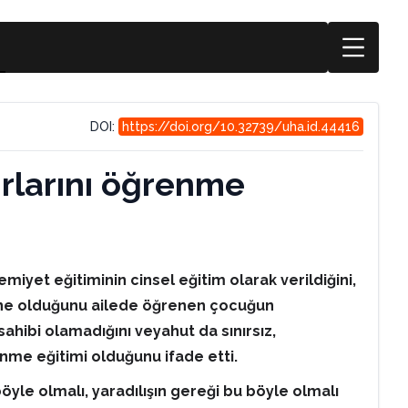
DOI:
https://doi.org/10.32739/uha.id.44416
ırlarını öğrenme
iyet eğitiminin cinsel eğitim olarak verildiğini,
ın ne olduğunu ailede öğrenen çocuğun
hibi olamadığını veyahut da sınırsız,
enme eğitimi olduğunu ifade etti.
öyle olmalı, yaradılışın gereği bu böyle olmalı