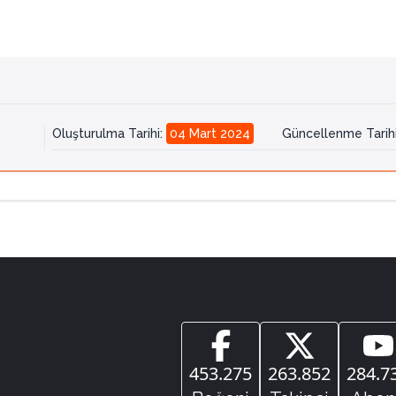
Oluşturulma Tarihi
:
04 Mart 2024
Güncellenme Tarih
453.275
263.852
284.7