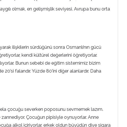
 saygılı olmak, en gelişmişlik seviyesi. Avrupa bunu orta
arak ilişkilerin sürdüğünü sonra Osmanlı’nın gücü
tiyorlar, kendi kültürel değerlerini öğretiyorlar.
yorlar. Bunun sebebi de eğitim sistemimiz bizim
20’si falandır. Yüzde 80’ini diğer alanlardır. Daha
“Mesela çocuğu severken poposunu sevmemek lazım.
 zannediyor. Çocuğun pipisiyle oynuyorlar. Anne
uğa alkol içiriyorlar, erkek oldun büyüdün diye sigara