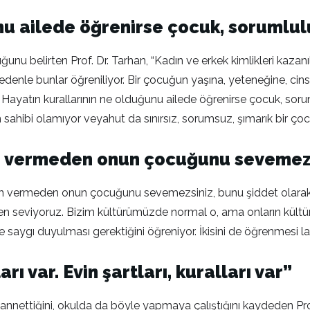
nu ailede öğrenirse çocuk, sorumlulu
nu belirten Prof. Dr. Tarhan, “Kadın ve erkek kimlikleri kazanılm
 Bu nedenle bunlar öğreniliyor. Bir çocuğun yaşına, yeteneğine, c
 lazım. Hayatın kurallarının ne olduğunu ailede öğrenirse çocuk, s
ahibi olamıyor veyahut da sınırsız, sorumsuz, şımarık bir çocu
zin vermeden onun çocuğunu sevemez
 izin vermeden onun çocuğunu sevemezsiniz, bunu şiddet olarak,
 seviyoruz. Bizim kültürümüzde normal o, ama onların kültürü
aygı duyulması gerektiğini öğreniyor. İkisini de öğrenmesi laz
rı var. Evin şartları, kuralları var”
ettiğini, okulda da böyle yapmaya çalıştığını kaydeden Prof.