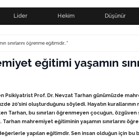
Lider
Hekim
Düşünür
mın sınırlarını öğrenme eğitimidir…”
emiyet eğitimi yaşamın sın
den Psikiyatrist Prof. Dr. Nevzat Tarhan günümüzde mahrem
üzde 20’sini oluşturduğunu söyledi. Hayatın kuralların
en Tarhan, bu sınırları öğrenmeyen çocuğun, özgüven sa
i. Tarhan mahremiyet eğitiminin yaşamın sınırlarını öğr
değerlerle yapılan eğitimdir. Sen insan olduğun için bu b