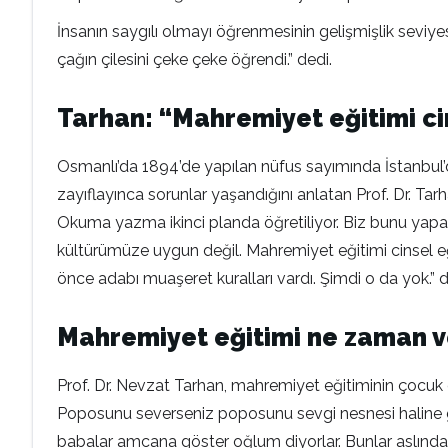
İnsanın saygılı olmayı öğrenmesinin gelişmişlik seviyesiy
çağın çilesini çeke çeke öğrendi.” dedi.
Tarhan: “Mahremiyet eğitimi cin
Osmanlı’da 1894’de yapılan nüfus sayımında İstanbul’d
zayıflayınca sorunlar yaşandığını anlatan Prof. Dr. Tarh
Okuma yazma ikinci planda öğretiliyor. Biz bunu yap
kültürümüze uygun değil. Mahremiyet eğitimi cinsel eğit
önce adabı muaşeret kuralları vardı. Şimdi o da yok.” 
Mahremiyet eğitimi ne zaman v
Prof. Dr. Nevzat Tarhan, mahremiyet eğitiminin çocu
Poposunu severseniz poposunu sevgi nesnesi haline ge
babalar amcana göster oğlum diyorlar. Bunlar aslında 