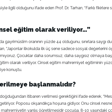
le ilgili olduğunu ifade eden Prof. Dr. Tarhan, “Farklı fikirlere
sel eğitim olarak veriliyor…”
a gayrimüslim oranının yüzde 44 olduğunu, sınırlara saygı duy
an, “Japonlar ilkokulda ilk üç sene sadece sosyal değerlerini öğre
amıyoruz. Çocuklar daha sorumsuz, daha saygısız olmaya başlı
im olarak veriliyor. Cinsel eğitim mahremiyet eğitiminin yüzde 
diye konuştu.
erilmeye başlanmalıdır?
k doğduğundan itibaren verilmesi gerektiğini ifade ederek, 
tiriyor. Poposu okşandıkça hoşuna gidiyor. Onu cinsel nesne
mahremiyetin yanlış öğretilmesidir çocuğa. 8-10 yaşındaki çoc