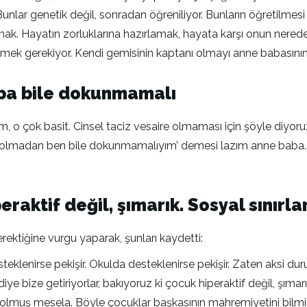
ı var. Bunlar genetik değil, sonradan öğreniliyor. Bunların öğret
k. Hayatın zorluklarına hazırlamak, hayata karşı onun nerede 
tmek gerekiyor. Kendi gemisinin kaptanı olmayı anne babasını
ba bile dokunmamalı
m, o çok basit. Cinsel taciz vesaire olmaması için şöyle diyor
znin olmadan ben bile dokunmamalıyım’ demesi lazım anne baba.
raktif değil, şımarık. Sosyal sınırla
erektiğine vurgu yaparak, şunları kaydetti:
steklenirse pekişir. Okulda desteklenirse pekişir. Zaten aksi 
iye bize getiriyorlar, bakıyoruz ki çocuk hiperaktif değil, şımarı
o olmuş mesela. Böyle çocuklar başkasının mahremiyetini bilmiyor