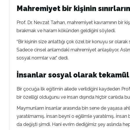
Mahremiyet bir kişinin sınırların
Prof. Dr. Nevzat Tarhan, mahremiyet kavramının bir kişi
bırakmak ve haram kökünden geldiğini söyledi.
“Bir kişinin size anlattığı çok özel bir konuyu sır ol
Sadece cinsel anlamdaki mahremiyet anlaşılıyor. Aslında
sosyal normlar var.” dedi.
İnsanlar sosyal olarak tekamül
Bir çocuğa ilk eğitimin ailede verildiğini kaydeden P
bir özelliği olduğunu ve insan dışında hiçbir canlıda b
Maymunların insanlar arasında bin sene de yaşasa ahla
yaratılmamış. İnsan beyni o eğilimle yaratılmış. İnsa
da değişti şimdi. Hani evrim dediğimiz şey aslında he