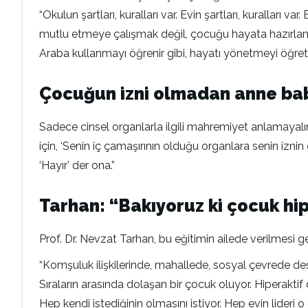
“Okulun şartları, kuralları var. Evin şartları, kurallar
mutlu etmeye çalışmak değil, çocuğu hayata hazırlama
Araba kullanmayı öğrenir gibi, hayatı yönetmeyi öğre
Çocuğun izni olmadan anne ba
Sadece cinsel organlarla ilgili mahremiyet anlamayalı
için, ‘Senin iç çamaşırının olduğu organlara senin i
‘Hayır’ der ona.”
Tarhan: “Bakıyoruz ki çocuk hipe
Prof. Dr. Nevzat Tarhan, bu eğitimin ailede verilmesi g
“Komşuluk ilişkilerinde, mahallede, sosyal çevrede de
Sıraların arasında dolaşan bir çocuk oluyor. Hiperaktif d
Hep kendi istediğinin olmasını istiyor. Hep evin lideri 