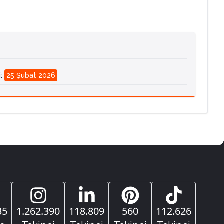
i
:
25 Şubat 2026
35
1.262.390
118.809
560
112.626