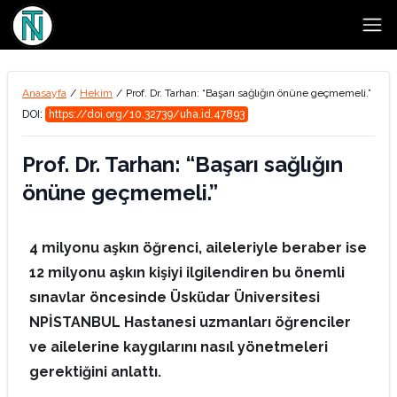
Open
Anasayfa
/
Hekim
/
Prof. Dr. Tarhan: “Başarı sağlığın önüne geçmemeli.”
DOI:
https://doi.org/10.32739/uha.id.47893
Prof. Dr. Tarhan: “Başarı sağlığın
önüne geçmemeli.”
4 milyonu aşkın öğrenci, aileleriyle beraber ise
12 milyonu aşkın kişiyi ilgilendiren bu önemli
sınavlar öncesinde Üsküdar Üniversitesi
NPİSTANBUL Hastanesi uzmanları öğrenciler
ve ailelerine kaygılarını nasıl yönetmeleri
gerektiğini anlattı.