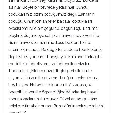
zamanda birçok şeyi kaçırmış oluyoruz. Bu dersi
alsınlar. Böyle bir çevrede yetişsinler. Çünkü
çocuklarımız bizim çocuğumuz değil. Zamanın
çocuğu. Onun için anneler babalar çocuklarını,
ekosistemi iyi olan; çoğulcu, özgürlükçü, katılımcı,
eleştirel düşünceye sahip bir üniversiteye versinler.
Bizim üniversitemizin mottosu bu dört temel
üzerine kuruludur. Bu değerleri sadece teorik olarak
değil, stres yönetimi, bağışlayıcılık, minnettarlık gibi
modüllerle öğretiyoruz ve öğrencilerimizden
‘babamla ilişkilerim düzeldi’ gibi geri bildirimler
alıyoruz. Üniversite ortamında eğlencenin olması
hoş bir şey. Network çok önemli. Arkadaş çok
önemli. Üniversite öğrenciliğindeki arkadaş hayat
sonuna kadar unutulmuyor. Güzel arkadaşlıkların
edinilme fırsatıdır burası. Bunu düşünerek seçimlerini