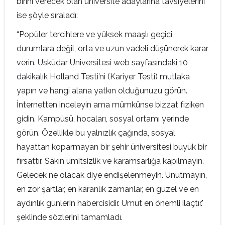
birini verecek olan üniversite adaylarına tavsiyelerini
ise şöyle sıraladı:
“Popüler tercihlere ve yüksek maaşlı geçici
durumlara değil, orta ve uzun vadeli düşünerek karar
verin. Üsküdar Üniversitesi web sayfasındaki 10
dakikalık Holland Testi’ni (Kariyer Testi) mutlaka
yapın ve hangi alana yatkın olduğunuzu görün.
İnternetten inceleyin ama mümkünse bizzat fiziken
gidin. Kampüsü, hocaları, sosyal ortamı yerinde
görün. Özellikle bu yalnızlık çağında, sosyal
hayattan koparmayan bir şehir üniversitesi büyük bir
fırsattır. Sakın ümitsizlik ve karamsarlığa kapılmayın.
Gelecek ne olacak diye endişelenmeyin. Unutmayın,
en zor şartlar, en karanlık zamanlar, en güzel ve en
aydınlık günlerin habercisidir. Umut en önemli ilaçtır."
şeklinde sözlerini tamamladı.