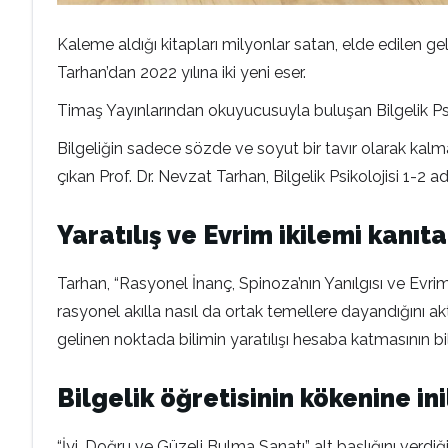
Kaleme aldığı kitapları milyonlar satan, elde edilen gel
Tarhan’dan 2022 yılına iki yeni eser.
Timaş Yayınlarından okuyucusuyla buluşan Bilgelik Psikolo
Bilgeliğin sadece sözde ve soyut bir tavır olarak kalm
çıkan Prof. Dr. Nevzat Tarhan, Bilgelik Psikolojisi 1-2 a
Yaratılış ve Evrim ikilemi kanıt
Tarhan, “Rasyonel İnanç, Spinoza’nın Yanılgısı ve Evrimi
rasyonel akılla nasıl da ortak temellere dayandığını ak
gelinen noktada bilimin yaratılışı hesaba katmasının b
Bilgelik öğretisinin kökenine ini
“İyi, Doğru ve Güzeli Bulma Sanatı” alt başlığını verdiği B