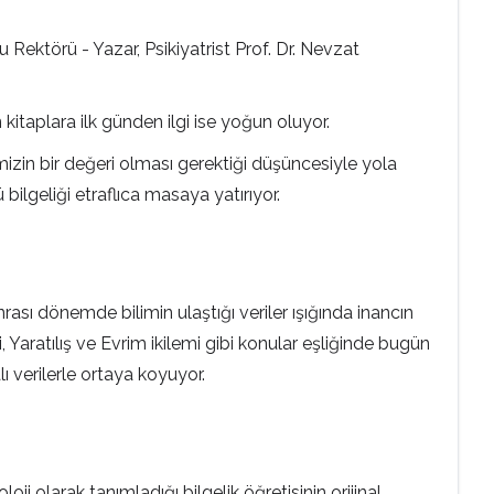
 Rektörü - Yazar, Psikiyatrist Prof. Dr. Nevzat
 kitaplara ilk günden ilgi ise yoğun oluyor.
izin bir değeri olması gerektiği düşüncesiyle yola
 bilgeliği etraflıca masaya yatırıyor.
nrası dönemde bilimin ulaştığı veriler ışığında inancın
 Yaratılış ve Evrim ikilemi gibi konular eşliğinde bugün
ı verilerle ortaya koyuyor.
loji olarak tanımladığı bilgelik öğretisinin orijinal