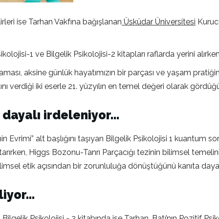
irleri ise Tarhan Vakfına bağışlanan
Üsküdar Üniversitesi
Kurucu
jisi-1 ve Bilgelik Psikolojisi-2 kitapları raflarda yerini alırken
aması, aksine günlük hayatımızın bir parçası ve yaşam pratiğim
dını verdiği iki eserle 21. yüzyılın en temel değeri olarak gördüğü
a dayalı irdeleniyor…
n Evrimi” alt başlığını taşıyan Bilgelik Psikolojisi 1 kuantum so
tarırken, Higgs Bozonu-Tanrı Parçacığı tezinin bilimsel temelini,
ilimsel etik açısından bir zorunluluğa dönüştüğünü kanıta dayal
liyor…
ilgelik Psikolojisi - 2 kitabında ise Tarhan, Batı’nın Pozitif Psiko