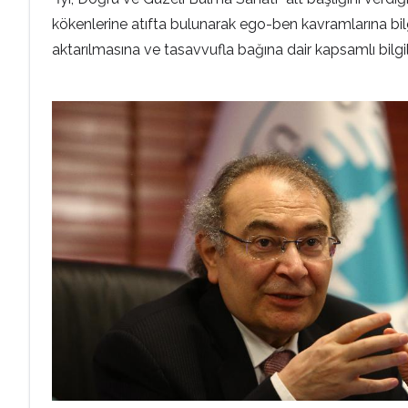
kökenlerine atıfta bulunarak ego-ben kavramlarına bilgel
aktarılmasına ve tasavvufla bağına dair kapsamlı bilgi