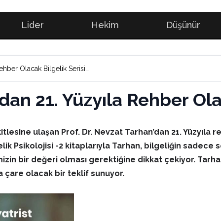
Lider
Hekim
Düşünür
ehber Olacak Bilgelik Serisi…
’dan 21. Yüzyıla Rehber Ola
kitlesine ulaşan Prof. Dr. Nevzat Tarhan’dan 21. Yüzyıla re
lgelik Psikolojisi -2 kitaplarıyla Tarhan, bilgeliğin sadec
zin bir değeri olması gerektiğine dikkat çekiyor. Tarhan
a çare olacak bir teklif sunuyor.