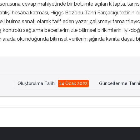
orusuna cevap mahiyetinde bir bölümle açılan kitapta, tanrısız bir
tılışı hesaba katması, Higgs Bozonu-Tanrı Parçacığı tezinin bili
zeli bulma sanatı olarak tarif eden yazar, çalışmayı tamamlayıcı
ontrolü sağlama becerilerimizle bilimsel birikimlerin, iyi-doğr
i bir arada okunduğunda bilimsel verilerin ışığında kanıta dayalı bir
Oluşturulma Tarihi
:
14 Ocak 2022
Güncellenme Tarihi