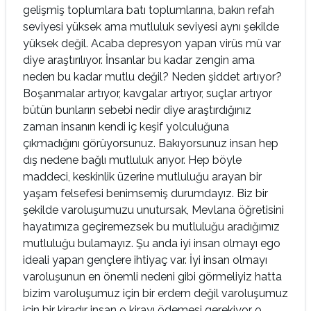
gelişmiş toplumlara batı toplumlarına, bakın refah
seviyesi yüksek ama mutluluk seviyesi aynı şekilde
yüksek değil. Acaba depresyon yapan virüs mü var
diye araştırılıyor. İnsanlar bu kadar zengin ama
neden bu kadar mutlu değil? Neden şiddet artıyor?
Boşanmalar artıyor, kavgalar artıyor, suçlar artıyor
bütün bunların sebebi nedir diye araştırdığınız
zaman insanın kendi iç keşif yolculuğuna
çıkmadığını görüyorsunuz. Bakıyorsunuz insan hep
dış nedene bağlı mutluluk arıyor. Hep böyle
maddeci, keskinlik üzerine mutluluğu arayan bir
yaşam felsefesi benimsemiş durumdayız. Biz bir
şekilde varoluşumuzu unutursak, Mevlana öğretisini
hayatımıza geçiremezsek bu mutluluğu aradığımız
mutluluğu bulamayız. Şu anda iyi insan olmayı ego
ideali yapan gençlere ihtiyaç var. İyi insan olmayı
varoluşunun en önemli nedeni gibi görmeliyiz hatta
bizim varoluşumuz için bir erdem değil varoluşumuz
için bir kiradır insan o kirayı ödemesi gerekiyor o