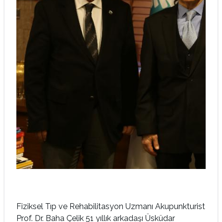
Fiziksel Tıp ve Rehabilitasyon Uzmanı Akupunkturist
Prof. Dr. Baha Çelik 51 yıllık arkadaşı Üsküdar