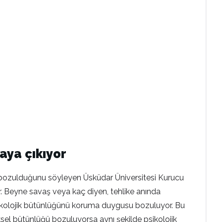
aya çıkıyor
n bozulduğunu söyleyen Üsküdar Üniversitesi Kurucu
r. Beyne savaş veya kaç diyen, tehlike anında
psikolojik bütünlüğünü koruma duygusu bozuluyor. Bu
iksel bütünlüğü bozuluyorsa aynı şekilde psikolojik