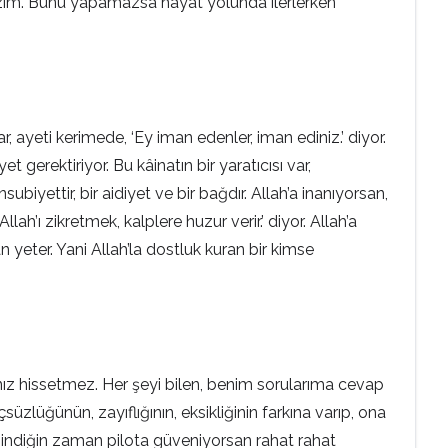
sı lazım. Bunu yapamazsa hayat yolunda ilerlerken
 ayeti kerimede, ‘Ey iman edenler, iman ediniz.’ diyor.
 gerektiriyor. Bu kâinatın bir yaratıcısı var,
iyettir, bir aidiyet ve bir bağdır. Allah’a inanıyorsan,
ah’ı zikretmek, kalplere huzur verir.’ diyor. Allah’a
 yeter. Yani Allah’la dostluk kuran bir kimse
ız hissetmez. Her şeyi bilen, benim sorularıma cevap
çsüzlüğünün, zayıflığının, eksikliğinin farkına varıp, ona
indiğin zaman pilota güveniyorsan rahat rahat