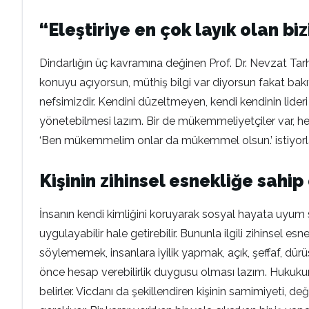
“Eleştiriye en çok layık olan bi
Dindarlığın üç kavramına değinen Prof. Dr. Nevzat Tarhan
konuyu açıyorsun, müthiş bilgi var diyorsun fakat bakıyo
nefsimizdir. Kendini düzeltmeyen, kendi kendinin lideri 
yönetebilmesi lazım. Bir de mükemmeliyetçiler var, he
‘Ben mükemmelim onlar da mükemmel olsun.’ istiyorlar. B
Kişinin zihinsel esnekliğe sahi
İnsanın kendi kimliğini koruyarak sosyal hayata uyum sa
uygulayabilir hale getirebilir. Bununla ilgili zihinsel
söylememek, insanlara iyilik yapmak, açık, şeffaf, dürüs
önce hesap verebilirlik duygusu olması lazım. Hukukun, 
belirler. Vicdanı da şekillendiren kişinin samimiyeti, de