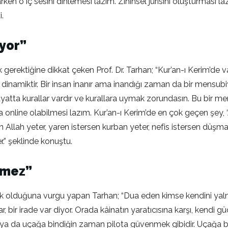
aparken o iç sesini dinlemesi lazım. Zihinsel jürisini oluşturma
i.
yor”
rektiğine dikkat çeken Prof. Dr. Tarhan; “Kur’an-ı Kerim’de var,
, dinamiktir. Bir insan inanır ama inandığı zaman da bir mensubiyet
tta kurallar vardır ve kurallara uymak zorundasın. Bu bir mensub
 online olabilmesi lazım. Kur’an-ı Kerim’de en çok geçen şey, ‘All
n Allah yeter, yaren istersen kurban yeter, nefis istersen düşman
.” şeklinde konuştu.
tmez”
ek olduğuna vurgu yapan Tarhan; “Dua eden kimse kendini yaln
, bir irade var diyor. Orada kâinatın yaratıcısına karşı, kendi gü
ya da uçağa bindiğin zaman pilota güvenmek gibidir. Uçağa b