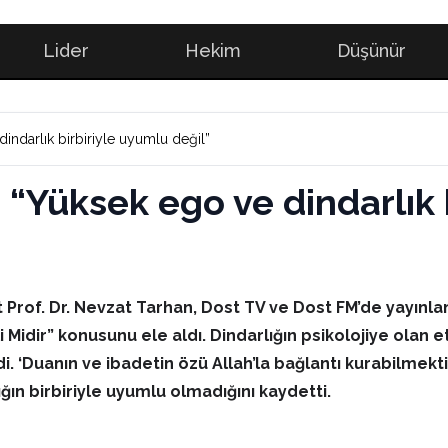
Lider
Hekim
Düşünür
dindarlık birbiriyle uyumlu değil”
: “Yüksek ego ve dindarlık
 Prof. Dr. Nevzat Tarhan, Dost TV ve Dost FM’de yayınlan
kili Midir” konusunu ele aldı. Dindarlığın psikolojiye ol
 ‘Duanın ve ibadetin özü Allah’la bağlantı kurabilmektir’
ğın birbiriyle uyumlu olmadığını kaydetti.