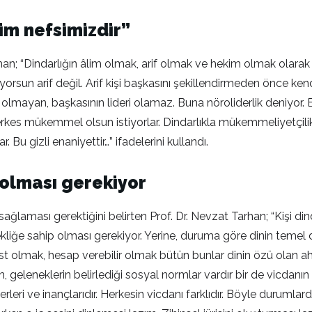
zim nefsimizdir”
; “Dindarlığın âlim olmak, arif olmak ve hekim olmak olarak üç fa
rsun arif değil. Arif kişi başkasını şekillendirmeden önce kendin
olmayan, başkasının lideri olamaz. Buna nöroliderlik deniyor. Bi
rkes mükemmel olsun istiyorlar. Dindarlıkla mükemmeliyetçilik
u gizli enaniyettir…” ifadelerini kullandı.
p olması gerekiyor
ğlaması gerektiğini belirten Prof. Dr. Nevzat Tarhan; “Kişi din
 esnekliğe sahip olması gerekiyor. Yerine, duruma göre dinin tem
t olmak, hesap verebilir olmak bütün bunlar dinin özü olan ahlak
geleneklerin belirlediği sosyal normlar vardır bir de vicdanın b
ğerleri ve inançlarıdır. Herkesin vicdanı farklıdır. Böyle durumla