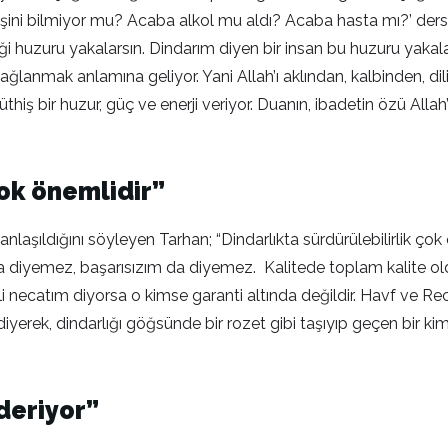
ni bilmiyor mu? Acaba alkol mu aldı? Acaba hasta mı?’ ders
 huzuru yakalarsın. Dindarım diyen bir insan bu huzuru yakalay
bağlanmak anlamına geliyor. Yani Allah’ı aklından, kalbinden, d
hiş bir huzur, güç ve enerji veriyor. Duanın, ibadetin özü Allah’
çok önemlidir”
nlaşıldığını söyleyen Tarhan; “Dindarlıkta sürdürülebilirlik çok 
m da diyemez, başarısızım da diyemez. Kalitede toplam kalite ol
li necatım diyorsa o kimse garanti altında değildir. Havf ve R
iyerek, dindarlığı göğsünde bir rozet gibi taşıyıp geçen bir ki
deriyor”