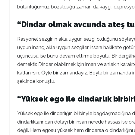
bütünlüğümüz bozulduğu zaman da kaygı, depresyon, pani
“Dindar olmak avcunda ateş tu
Rasyonel sezginin akla uygun sezgi olduğunu söyleyen 
uygun inanç, akla uygun sezgiler insanı hakikate götür
üçüncüsü ise bunu devam ettirme boyutu. Bir dergâha 
demektir. Dindar olabilmek için iman ve ahlakın karak
katlanırsın. Öyle bir zamandayız. Böyle bir zamanda 
şeklinde konuştu.
“Yüksek ego ile dindarlık birbi
Yüksek ego ile dindarlığın birbiriyle bağdaşmadığına di
dindarlıklarından dolayı bir insan nerede hassas ise ora
değil. Hem egosu yüksek hem dindarsa o dindarlığını s