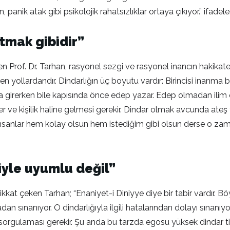
k atak gibi psikolojik rahatsızlıklar ortaya çıkıyor.” ifadeler
tmak gibidir”
Prof. Dr. Tarhan, rasyonel sezgi ve rasyonel inancın hakikate 
en yollardandır. Dindarlığın üç boyutu vardır: Birincisi inanm
girerken bile kapısında önce edep yazar. Edep olmadan ilim ol
ter ve kişilik haline gelmesi gerekir. Dindar olmak avcunda a
insanlar hem kolay olsun hem istediğim gibi olsun derse o zam
riyle uyumlu değil”
kkat çeken Tarhan; “Enaniyet-i Diniyye diye bir tabir vardır. Bö
dan sınanıyor. O dindarlığıyla ilgili hatalarından dolayı sınanı
orgulaması gerekir. Şu anda bu tarzda egosu yüksek dindar tipo