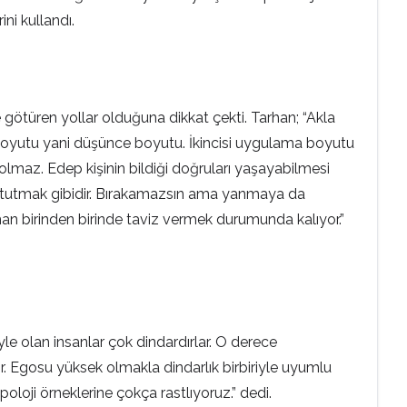
ini kullandı.
götüren yollar olduğuna dikkat çekti. Tarhan; “Akla
a boyutu yani düşünce boyutu. İkincisi uygulama boyutu
maz. Edep kişinin bildiği doğruları yaşayabilmesi
teş tutmak gibidir. Bırakamazsın ama yanmaya da
an birinden birinde taviz vermek durumunda kalıyor.”
yle olan insanlar çok dindardırlar. O derece
yor. Egosu yüksek olmakla dindarlık birbiriyle uyumlu
loji örneklerine çokça rastlıyoruz.” dedi.