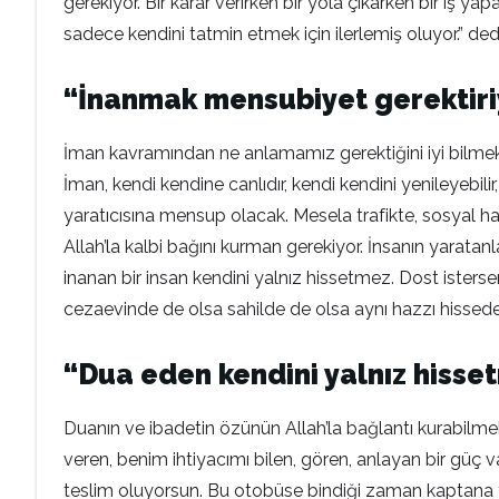
gerekiyor. Bir karar verirken bir yola çıkarken bir iş y
sadece kendini tatmin etmek için ilerlemiş oluyor.” ded
“İnanmak mensubiyet gerektiri
İman kavramından ne anlamamız gerektiğini iyi bilmek ge
İman, kendi kendine canlıdır, kendi kendini yenileyebilir
yaratıcısına mensup olacak. Mesela trafikte, sosyal haya
Allah’la kalbi bağını kurman gerekiyor. İnsanın yaratanla
inanan bir insan kendini yalnız hissetmez. Dost isterse
cezaevinde de olsa sahilde de olsa aynı hazzı hisseder
“Dua eden kendini yalnız hisse
Duanın ve ibadetin özünün Allah’la bağlantı kurabilm
veren, benim ihtiyacımı bilen, gören, anlayan bir güç var
teslim oluyorsun. Bu otobüse bindiği zaman kaptana 