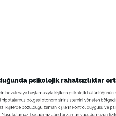
uğunda psikolojik rahatsızlıklar ort
nin bozulmaya başlamasıyla kişilerin psikolojik bütünlüğünü
eki hipotalamus bölgesi otonom sinir sistemini yöneten bölgedi
 bazı kişilerde bozulduğu zaman kişilerin kontrol duygusu ve 
ığı var. Nasıl kolumuz, bacağımız ağrıdığı zaman vücudumuzun fiz