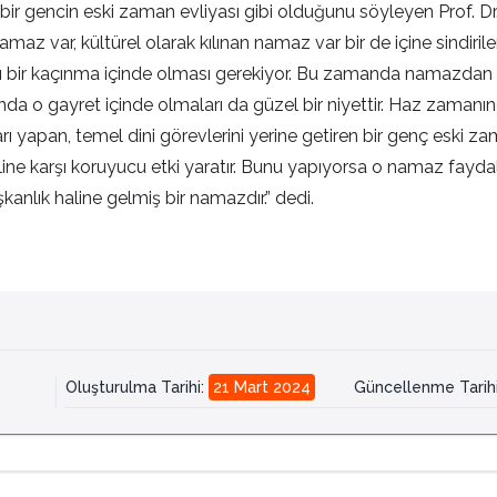
r gencin eski zaman evliyası gibi olduğunu söyleyen Prof. Dr.
az var, kültürel olarak kılınan namaz var bir de içine sindiri
bir kaçınma içinde olması gerekiyor. Bu zamanda namazdan ze
a o gayret içinde olmaları da güzel bir niyettir. Haz zamanı
rı yapan, temel dini görevlerini yerine getiren bir genç eski za
ne karşı koruyucu etki yaratır. Bunu yapıyorsa o namaz faydal
nlık haline gelmiş bir namazdır.” dedi.
Oluşturulma Tarihi
:
21 Mart 2024
Güncellenme Tarih