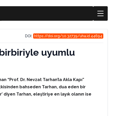
DOI:
https://doi.org/10.32739/uha.id.44694
 birbiriyle uyumlu
an “Prof. Dr. Nevzat Tarhan’la Akla Kapı”
an etkisinden bahseden Tarhan, dua eden bir
 diyen Tarhan, eleştiriye en layık olanın ise