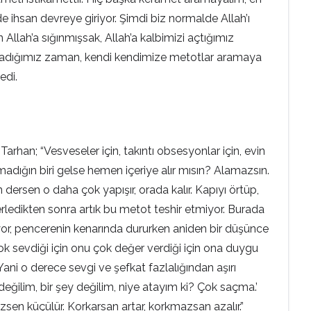
 ihsan devreye giriyor. Şimdi biz normalde Allah’ı
llah’a sığınmışsak, Allah’a kalbimizi açtığımız
Açmadığımız zaman, kendi kendimize metotlar aramaya
edi.
; “Vesveseler için, takıntı obsesyonlar için, evin
adığın biri gelse hemen içeriye alır mısın? Alamazsın.
 dersen o daha çok yapışır, orada kalır. Kapıyı örtüp,
rledikten sonra artık bu metot teshir etmiyor. Burada
or, pencerenin kenarında dururken aniden bir düşünce
ok sevdiği için onu çok değer verdiği için ona duygu
Yani o derece sevgi ve şefkat fazlalığından aşırı
değilim, bir şey değilim, niye atayım ki? Çok saçma.’
n küçülür. Korkarsan artar, korkmazsan azalır.”