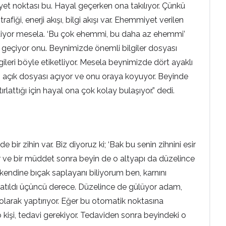
t noktası bu. Hayal geçerken ona takılıyor. Çünkü
rafiği, enerji akışı, bilgi akışı var. Ehemmiyet verilen
m’ diyor mesela. ‘Bu çok ehemmi, bu daha az ehemmi’
 geçiyor onu. Beynimizde önemli bilgiler dosyası
lgileri böyle etiketliyor. Mesela beynimizde dört ayaklı
ı açık dosyası açıyor ve onu oraya koyuyor. Beyinde
ırlattığı için hayal ona çok kolay bulaşıyor.” dedi.
 zihin var. Biz diyoruz ki; ‘Bak bu senin zihnini esir
or ve bir müddet sonra beyin de o altyapı da düzelince
kendine bıçak saplayanı biliyorum ben, karnını
ş atıldı üçüncü derece. Düzelince de gülüyor adam,
olarak yaptırıyor. Eğer bu otomatik noktasına
 kişi, tedavi gerekiyor. Tedaviden sonra beyindeki o