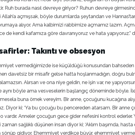
r. Ruh burada nasıl devreye giriyor? Ruhun devreye girmesinde
 Allah’a açmışsak, böyle durumlarda şeytandan ve Hannas’tan A
zi korumaya alıyor. Ama kalbimizi rabbimize açmamız lazım. 
e de kendi kafamıza göre davranıyoruz ve hata yapıyoruz.” d
safirler: Takıntı ve obsesyon
et vermediğimizde ise küçüldüğü konusundan bahseden Tarhan
men davetsiz bir misafir gelse hatta hoşlanmadığın, doğru bulm
lamazsın. Alırsan ve ona niye geldin, ne işin var, ne yapıyorsun
rde aynı böyle ama vesveselerin başlangıç döneminde böyle. İle
mesela buna örnek vereyim. Bir anne, çocuğunu kucağına alıy
ruz. Diyor ki; ‘Ya bu çocuğu bu pencereden atarsam. Bir anne ç
o vardır. Anneler çocuğun gece gider nefesini kontrol ederler. 
ği zaman sağlıklı düşünen insan diyor ki; ‘Aklım başımda, hasta 
sönüp gidiyor. Ehemmiyet verdikçe büyür, ehemmiyet vermezse