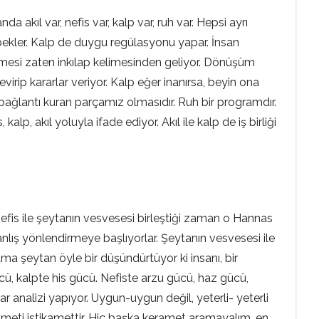
akıl var, nefis var, kalp var, ruh var. Hepsi ayrı
e bekler. Kalp de duygu regülasyonu yapar. İnsan
elimesi zaten inkılap kelimesinden geliyor. Dönüşüm
virip kararlar veriyor. Kalp eğer inanırsa, beyin ona
bağlantı kuran parçamız olmasıdır. Ruh bir programdır.
p, akıl yoluyla ifade ediyor. Akıl ile kalp de iş birliği
 nefis ile şeytanın vesvesesi birleştiği zaman o Hannas
yanlış yönlendirmeye başlıyorlar. Şeytanın vesvesesi ile
.’ ama şeytan öyle bir düşündürtüyor ki insanı, bir
cü, kalpte his gücü. Nefiste arzu gücü, haz gücü,
r analizi yapıyor. Uygun-uygun değil, yeterli- yeterli
ameti istikamettir. Hiç başka keramet aramayalım, en