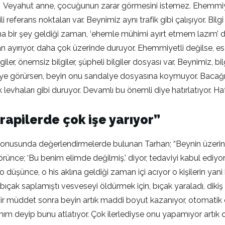
r. Veyahut anne, çocuğunun zarar görmesini istemez. Ehemmiye
eferans noktaları var. Beynimiz aynı trafik gibi çalışıyor. Bilgi t
Aklına bir şey geldiği zaman, ‘ehemle mühimi ayırt etmem lazı
ayırıyor, daha çok üzerinde duruyor. Ehemmiyetli değilse, es
ler, önemsiz bilgiler, şüpheli bilgiler dosyası var. Beynimiz, bi
dalye görürsen, beyin onu sandalye dosyasına koymuyor. Bacağ
fik levhaları gibi duruyor. Devamlı bu önemli diye hatırlatıyor. Hat
rapilerde çok işe yarıyor”
usunda değerlendirmelerde bulunan Tarhan; “Beynin üzerinde bir
örünce; ‘Bu benim elimde değilmiş.’ diyor, tedaviyi kabul ediy
şünce, o his aklına geldiği zaman içi acıyor o kişilerin yani 
bıçak saplamıştı vesveseyi öldürmek için, bıçak yaraladı, diki
ir müddet sonra beyin artık maddi boyut kazanıyor, otomatik 
ım deyip bunu atlatıyor. Çok ilerlediyse onu yapamıyor artık o