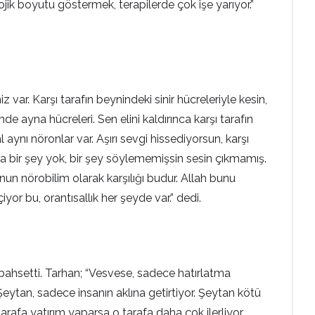
jik boyutu göstermek, terapilerde çok işe yarıyor.”
var. Karşı tarafın beynindeki sinir hücreleriyle kesin,
 ayna hücreleri. Sen elini kaldırınca karşı tarafın
 aynı nöronlar var. Aşırı sevgi hissediyorsun, karşı
a bir şey yok, bir şey söylememişsin sesin çıkmamış.
un nörobilim olarak karşılığı budur. Allah bunu
yor bu, orantısallık her şeyde var.” dedi.
 bahsetti. Tarhan; “Vesvese, sadece hatırlatma
eytan, sadece insanın aklına getirtiyor. Şeytan kötü
 tarafa yatırım yaparsa o tarafa daha çok ilerliyor.