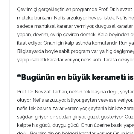
Çevrimiçi gerçekleştirilen programda Prof. Dr. Nevzat T
meleke bunların. Nefis arzuluyor, heves, istek. Nefis h
sadece mantıksal kararlar vermiyor, duygusal kararlar 
yapan, devrim, evirip çeviren demek. Kalp beyinden düşün
itaat ediyor. Onun için kalp aslında komutandır. Ruh 
Bilgisayarda böyle sabit program var ya hiç değişmeyen ya
yapıp isabetli kararlar veriyor, nefis kötü tarafa çekiyor
“Bugünün en büyük kerameti is
Prof. Dr. Nevzat Tarhan, nefsin tek başına değil, şeyta
oluyor. Nefis arzuluyor, istiyor, şeytan vesvese veriyor
nefis tek başına zarar veremiyor, şeytanla birlikte zarar 
sağdan giriyor, bir soldan giriyor, güzel gösteriyor. 
kalpte his gücü, duygu gücü. Onun üzerine baskı yapıyor
değil. Beynimizin ön bölgesi kararlar veriyor. Onun i