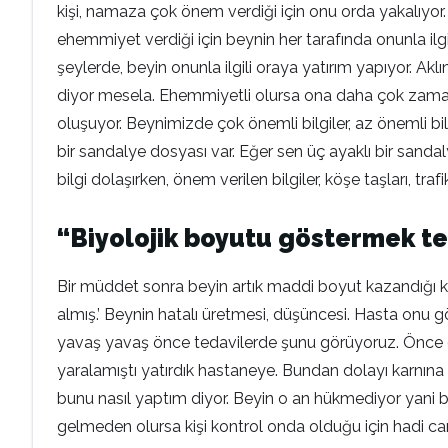
kişi, namaza çok önem verdiği için onu orda yakalıyo
ehemmiyet verdiği için beynin her tarafında onunla ilgili r
şeylerde, beyin onunla ilgili oraya yatırım yapıyor. 
diyor mesela. Ehemmiyetli olursa ona daha çok zaman 
oluşuyor. Beynimizde çok önemli bilgiler, az önemli bilgi
bir sandalye dosyası var. Eğer sen üç ayaklı bir san
bilgi dolaşırken, önem verilen bilgiler, köşe taşları, tra
“Biyolojik boyutu göstermek te
Bir müddet sonra beyin artık maddi boyut kazandığı kon
almış.’ Beynin hatalı üretmesi, düşüncesi. Hasta onu g
yavaş yavaş önce tedavilerde şunu görüyoruz. Önce o dü
yaralamıştı yatırdık hastaneye. Bundan dolayı karnına 
bunu nasıl yaptım diyor. Beyin o an hükmediyor yani b
gelmeden olursa kişi kontrol onda olduğu için hadi can