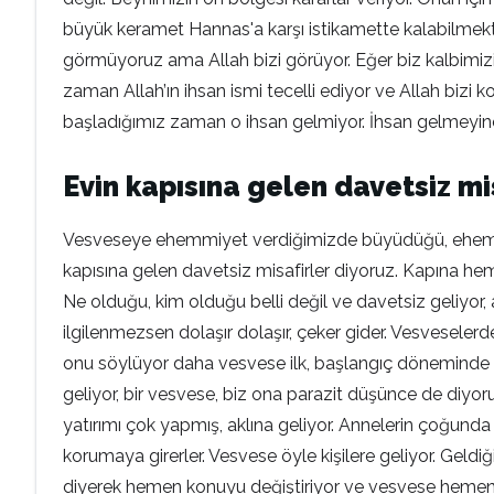
büyük keramet Hannas'a karşı istikamette kalabilmekti
görmüyoruz ama Allah bizi görüyor. Eğer biz kalbimizi
zaman Allah’ın ihsan ismi tecelli ediyor ve Allah bi
başladığımız zaman o ihsan gelmiyor. İhsan gelmeyinc
Evin kapısına gelen davetsiz mi
Vesveseye ehemmiyet verdiğimizde büyüdüğü, ehemmiy
kapısına gelen davetsiz misafirler diyoruz. Kapına he
Ne olduğu, kim olduğu belli değil ve davetsiz geliyor, a
ilgilenmezsen dolaşır dolaşır, çeker gider. Vesvesele
onu söylüyor daha vesvese ilk, başlangıç döneminde 
geliyor, bir vesvese, biz ona parazit düşünce de diyo
yatırımı çok yapmış, aklına geliyor. Annelerin çoğunda 
korumaya girerler. Vesvese öyle kişilere geliyor. Geldi
diyerek hemen konuyu değiştiriyor ve vesvese hemen 