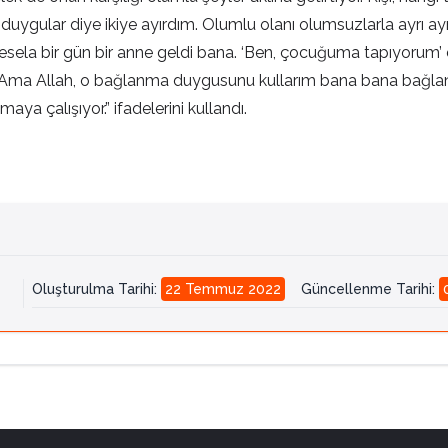
uygular diye ikiye ayırdım. Olumlu olanı olumsuzlarla ayrı ayrı el
 Mesela bir gün bir anne geldi bana. ‘Ben, çocuğuma tapıyorum’
. Ama Allah, o bağlanma duygusunu kullarım bana bana bağlansı
a çalışıyor.” ifadelerini kullandı.
Oluşturulma Tarihi
:
22 Temmuz 2022
Güncellenme Tarihi
: