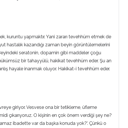
ek, kuruntu yapmaktır. Yani zararı tevehhüm etmek de
boyut hastalık kazandığı zaman beyin görüntülemelerini
r. Beyindeki seratonin, dopamin gibi maddeler çoğu
ü hükümsüz bir tahayyülü, hakikat tevehhüm eder. Şu an
Yanlış hayale inanmak oluyor. Hakikat-i tevehhüm eder.
reye giriyor. Vesvese ona bir tetikleme, üfleme
i çıkarıyoruz. O kişinin en çok önem verdiği şey ne?
namaz ibadette var da başka konuda yok?’. Çünkü o