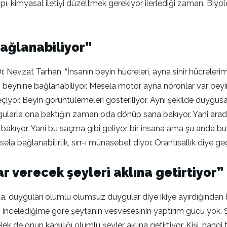
, kimyasal iletiyi düzeltmek gerekiyor ilerlediği zaman. Biyolo
ağlanabiliyor”
evzat Tarhan; “İnsanın beyin hücreleri, ayna sinir hücrelerimiz 
beynine bağlanabiliyor. Mesela motor ayna nöronlar var beyinde
çiyor. Beyin görüntülemeleri gösteriliyor. Aynı şekilde duygusal
gularla ona baktığın zaman oda dönüp sana bakıyor. Yani arad
bakıyor. Yani bu saçma gibi geliyor bir insana ama şu anda bun
a bağlanabilirlik, sırr-ı münasebet diyor. Orantısallık diye geçi
ar verecek şeyleri aklına getirtiyor”
ında, duyguları olumlu olumsuz duygular diye ikiye ayırdığından
m incelediğime göre şeytanın vesvesesinin yaptırım gücü yok. Ş
elek de onun karşılığı olumlu şeyler aklına getirtiyor. Kişi, hangi