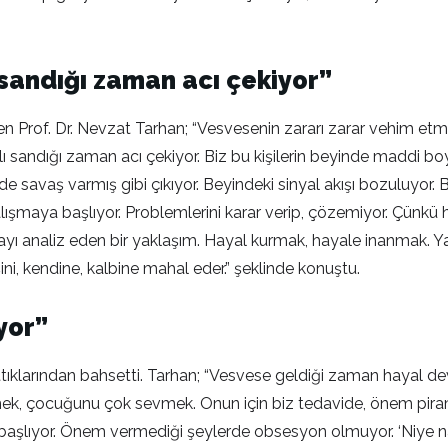
 sandığı zaman acı çekiyor”
 Prof. Dr. Nevzat Tarhan; “Vesvesenin zararı zarar vehim etm
arlı sandığı zaman acı çekiyor. Biz bu kişilerin beyinde maddi 
nde savaş varmış gibi çıkıyor. Beyindeki sinyal akışı bozuluyo
alışmaya başlıyor. Problemlerini karar verip, çözemiyor. Çünk
olayı analiz eden bir yaklaşım. Hayal kurmak, hayale inanmak. 
, kendine, kalbine mahal eder.” şeklinde konuştu.
ıyor”
tıklarından bahsetti. Tarhan; “Vesvese geldiği zaman hayal dev
k, çocuğunu çok sevmek. Onun için biz tedavide, önem piramid
 başlıyor. Önem vermediği şeylerde obsesyon olmuyor. ‘Niye 