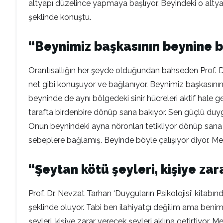
altyapı düzelince yapmaya başlıyor. Beyindeki o altyapı
şeklinde konuştu.
“Beynimiz başkasının beynine b
Orantısallığın her şeyde olduğundan bahseden Prof. Dr. N
net gibi konuşuyor ve bağlanıyor. Beynimiz başkasının 
beyninde de aynı bölgedeki sinir hücreleri aktif hale ge
tarafta birdenbire dönüp sana bakıyor. Sen güçlü duy
Onun beynindeki ayna nöronları tetikliyor dönüp sana 
sebeplere bağlamış. Beyinde böyle çalışıyor diyor. Mesel
“Şeytan kötü şeyleri, kişiye zar
Prof. Dr. Nevzat Tarhan ‘Duyguların Psikolojisi’ kitab
şeklinde oluyor. Tabi ben ilahiyatçı değilim ama beni
şeyleri, kişiye zarar verecek şeyleri aklına getirtiyor. M