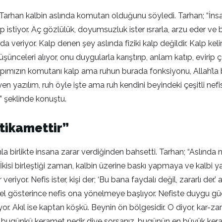
arhan kalbin aslında komutan olduğunu söyledi. Tarhan; “İnsanda 
ep istiyor. Aç gözlülük, doyumsuzluk ister ısrarla, arzu eder v
da veriyor. Kalp denen şey aslında fiziki kalp değildir. Kalp k
celeri alıyor, onu duygularla karıştırıp, anlam katıp, evirip çe
yapımızın komutanı kalp ama ruhun burada fonksiyonu, Allah’la 
zılım, ruh öyle işte ama ruh kendini beyindeki çeşitli nefis, kal
.” şeklinde konuştu.
tikamettir”
nla birlikte insana zarar verdiğinden bahsetti. Tarhan; “Aslında
. İkisi birleştiği zaman, kalbin üzerine baskı yapmaya ve kalbi 
veriyor. Nefis ister, kişi der; ‘Bu bana faydalı değil, zararlı der
Güzel gösterince nefis ona yönelmeye başlıyor. Nefiste duygu gü
. Akıl ise kaptan köşkü. Beynin ön bölgesidir. O diyor, kar-zara
çin bugünkü keramet nedir diye sorsanız, bugünün en büyük ker