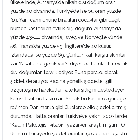
ülkelerinde, Almanya’da nikah dışı doğum oranı
yüzde 40 civarında. Türkiye’de ise bu oran yüzde
3,9. Yani cami önüne bırakılan çocuklar gibi değil,
burada kastedilen evlilik dışı doğum. Almanya’da
yüzde 43-44 civarında, İsveç ve Norveç’te yüzde
56, Fransa’da yüzde 59, İngiltere’de 40 küsur,
İzlanda’da ise yüzde 69. Çünkü nikah karşıtı akımlar
var. ‘Nikaha ne gerek var?’ diyen bu hareketler evlilik
dışı doğumları teşvik ediyor. Buna paralel olarak
şiddet de artıyor. Kadına yönelik şiddetle ilgili
özgürleşme hareketleri, aile karşıtlığını destekleyen
küresel kültürel akımlar… Ancak bu kadar özgürlüğe
rağmen Danimarka gibi ülkelerde bile şiddet artmış
durumda. Hatta oranlar Türkiye’ye yakın. 2003’lerde
‘Kadın Psikolojisi’ kitabını yazarken araştırmıştım. O
dönem Türkiye’de şiddet oranları çok daha düşüktü.