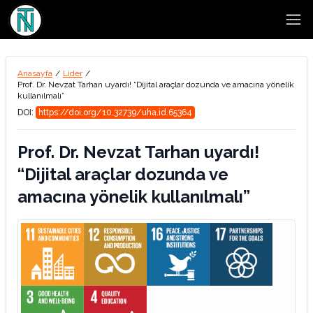
Open
Anasayfa
/
Lider
/
Prof. Dr. Nevzat Tarhan uyardı! “Dijital araçlar dozunda ve amacına yönelik
kullanılmalı”
DOI:
https://doi.org/10.32739/uha.id.65364
Prof. Dr. Nevzat Tarhan uyardı!
“Dijital araçlar dozunda ve
amacına yönelik kullanılmalı”