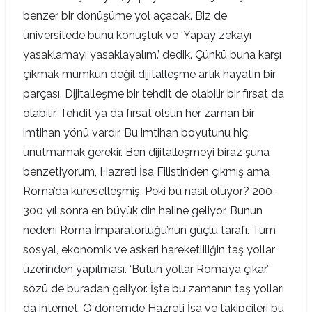
benzer bir dönüşüme yol açacak. Biz de
üniversitede bunu konuştuk ve ‘Yapay zekayı
yasaklamayı yasaklayalım.’ dedik. Çünkü buna karşı
çıkmak mümkün değil dijitalleşme artık hayatın bir
parçası. Dijitalleşme bir tehdit de olabilir bir fırsat da
olabilir. Tehdit ya da fırsat olsun her zaman bir
imtihan yönü vardır. Bu imtihan boyutunu hiç
unutmamak gerekir. Ben dijitalleşmeyi biraz şuna
benzetiyorum, Hazreti İsa Filistin’den çıkmış ama
Roma’da küreselleşmiş. Peki bu nasıl oluyor? 200-
300 yıl sonra en büyük din haline geliyor. Bunun
nedeni Roma İmparatorluğu’nun güçlü tarafı. Tüm
sosyal, ekonomik ve askeri hareketliliğin taş yollar
üzerinden yapılması. ‘Bütün yollar Roma’ya çıkar.’
sözü de buradan geliyor. İşte bu zamanın taş yolları
da internet. O dönemde Hazreti İsa ve takipçileri bu