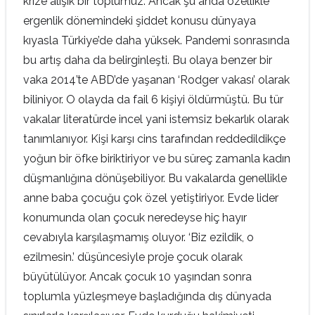
krize alışık bir toplumuz. Ancak şu anda özellikle
ergenlik dönemindeki şiddet konusu dünyaya
kıyasla Türkiye’de daha yüksek. Pandemi sonrasında
bu artış daha da belirginleşti. Bu olaya benzer bir
vaka 2014’te ABD’de yaşanan ‘Rodger vakası’ olarak
biliniyor. O olayda da fail 6 kişiyi öldürmüştü. Bu tür
vakalar literatürde incel yani istemsiz bekarlık olarak
tanımlanıyor. Kişi karşı cins tarafından reddedildikçe
yoğun bir öfke biriktiriyor ve bu süreç zamanla kadın
düşmanlığına dönüşebiliyor. Bu vakalarda genellikle
anne baba çocuğu çok özel yetiştiriyor. Evde lider
konumunda olan çocuk neredeyse hiç hayır
cevabıyla karşılaşmamış oluyor. ‘Biz ezildik, o
ezilmesin.’ düşüncesiyle proje çocuk olarak
büyütülüyor. Ancak çocuk 10 yaşından sonra
toplumla yüzleşmeye başladığında dış dünyada