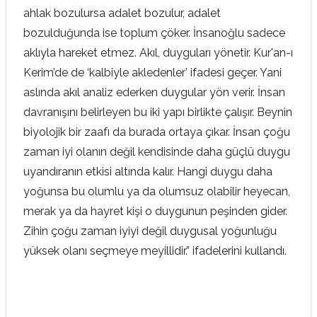
ahlak bozulursa adalet bozulur, adalet
bozulduğunda ise toplum çöker. İnsanoğlu sadece
aklıyla hareket etmez. Akıl, duyguları yönetir. Kur'an-ı
Kerim’de de ‘kalbiyle akledenler’ ifadesi geçer. Yani
aslında akıl analiz ederken duygular yön verir. İnsan
davranışını belirleyen bu iki yapı birlikte çalışır. Beynin
biyolojik bir zaafı da burada ortaya çıkar. İnsan çoğu
zaman iyi olanın değil kendisinde daha güçlü duygu
uyandıranın etkisi altında kalır. Hangi duygu daha
yoğunsa bu olumlu ya da olumsuz olabilir heyecan,
merak ya da hayret kişi o duygunun peşinden gider.
Zihin çoğu zaman iyiyi değil duygusal yoğunluğu
yüksek olanı seçmeye meyillidir.” ifadelerini kullandı.