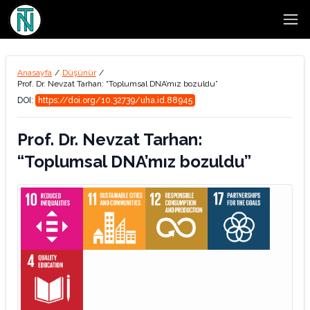
Open
Anasayfa
/
Düşünür
/
Prof. Dr. Nevzat Tarhan: “Toplumsal DNA’mız bozuldu”
DOI:
https://doi.org/10.32739/uha.id.88945
Prof. Dr. Nevzat Tarhan:
“Toplumsal DNA’mız bozuldu”