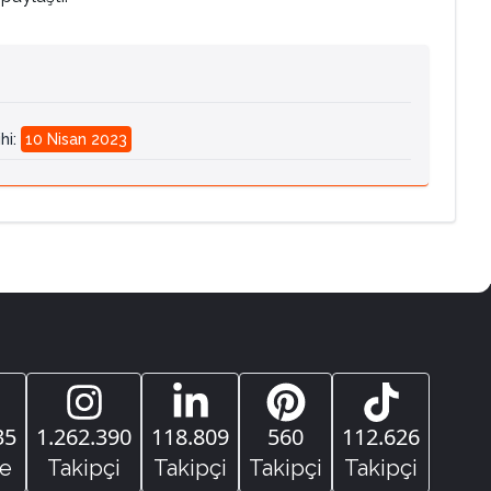
hi
:
10 Nisan 2023
35
1.262.390
118.809
560
112.626
e
Takipçi
Takipçi
Takipçi
Takipçi