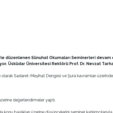
ğiyle düzenlenen Sünuhat Okumaları Seminerleri devam 
or. Üsküdar Üniversitesi Rektörü Prof. Dr. Nevzat Tarh
ıklı olarak Sadaret-Meşihat Dengesi ve Şura kavramları üzerin
 üzerine değerlendirmeler yaptı.
 konu başlıkları üzerine düşüncelerini seminer katılımcılarıyla 