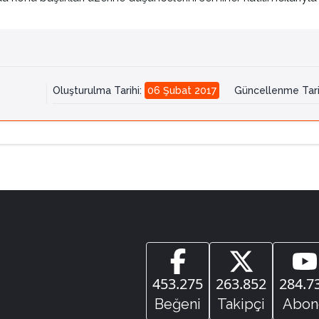
Oluşturulma Tarihi
:
06 Şubat 2017
Güncellenme Tari
453.275
263.852
284.7
Beğeni
Takipçi
Abon