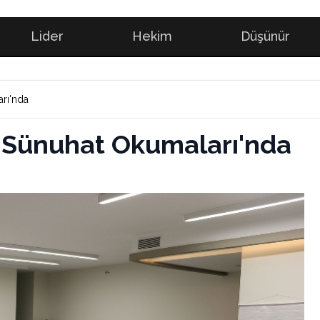
Lider
Hekim
Düşünür
arı'nda
n Sünuhat Okumaları'nda