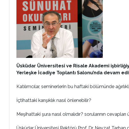
Üsküdar Üniversitesi ve Risale Akademi işbirli
Yerleşke İcadiye Toplantı Salonu’nda devam ediy
Katılımcılar, seminerlerin bu haftaki bölümünde ağırl
İçtihattaki karışıklık nasıl önlenebilir?
Meşihattaki şura nasıl olmalıdır? sorularının cevapları
Üsküdar Üniversitesi Rektörü Prof. Dr. Nevzat Tarhan da