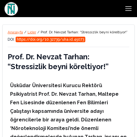
Open
Anasayfa
/
Lider
/
Prof. Dr. Nevzat Tarhan: “Stressizlik beyni köreltiyor!”
DOI:
https://doi.org/10.32739/uha.id.45073
Prof. Dr. Nevzat Tarhan:
“Stressizlik beyni köreltiyor!”
Üsküdar Üniversitesi Kurucu Rektörü
Psikiyatrist Prof. Dr. Nevzat Tarhan, Maltepe
Fen Lisesinde düzenlenen Fen Bilimleri
Çalıştayı kapsamında üniversite adayı
öğrencilerle bir araya geldi. Düzenlenen
‘Nöroteknoloji Komitesi’nde önemli
değerlendirmelerde bulunan Tarhan, insanı en