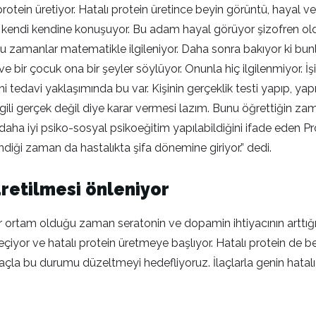
rotein üretiyor. Hatalı protein üretince beyin görüntü, hayal ve 
n kendi kendine konuşuyor. Bu adam hayal görüyor şizofren oldu
ğu zamanlar matematikle ilgileniyor. Daha sonra bakıyor ki bun
n ve bir çocuk ona bir şeyler söylüyor. Onunla hiç ilgilenmiyor. 
eni tedavi yaklaşımında bu var. Kişinin gerçeklik testi yapıp, 
ilgili gerçek değil diye karar vermesi lazım. Bunu öğrettiğin zam
daha iyi psiko-sosyal psikoeğitim yapılabildiğini ifade eden Prof
diği zaman da hastalıkta şifa dönemine giriyor.” dedi.
üretilmesi önleniyor
i bir ortam olduğu zaman seratonin ve dopamin ihtiyacının arttığı
çiyor ve hatalı protein üretmeye başlıyor. Hatalı protein de 
çla bu durumu düzeltmeyi hedefliyoruz. İlaçlarla genin hatalı if