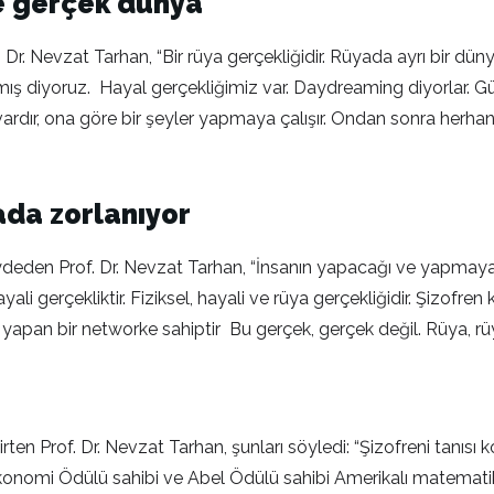
ve gerçek dünya
Dr. Nevzat Tarhan, “Bir rüya gerçekliğidir. Rüyada ayrı bir düny
mış diyoruz. Hayal gerçekliğimiz var. Daydreaming diyorlar. Gü
ı vardır, ona göre bir şeyler yapmaya çalışır. Ondan sonra herh
ada zorlanıyor
den Prof. Dr. Nevzat Tarhan, “İnsanın yapacağı ve yapmayacağ
hayali gerçekliktir. Fiziksel, hayali ve rüya gerçekliğidir. Şizof
sti yapan bir networke sahiptir Bu gerçek, gerçek değil. Rüya, rü
en Prof. Dr. Nevzat Tarhan, şunları söyledi: “Şizofreni tanısı k
l Ekonomi Ödülü sahibi ve Abel Ödülü sahibi Amerikalı matemati