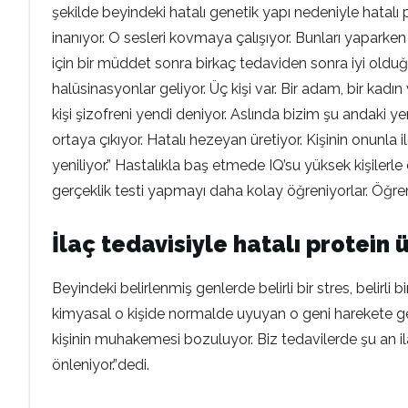
şekilde beyindeki hatalı genetik yapı nedeniyle hatalı p
inanıyor. O sesleri kovmaya çalışıyor. Bunları yaparke
için bir müddet sonra birkaç tedaviden sonra iyi oldu
halüsinasyonlar geliyor. Üç kişi var. Bir adam, bir kadı
kişi şizofreni yendi deniyor. Aslında bizim şu andaki y
ortaya çıkıyor. Hatalı hezeyan üretiyor. Kişinin onunla 
yeniliyor.” Hastalıkla baş etmede IQ’su yüksek kişilerle 
gerçeklik testi yapmayı daha kolay öğreniyorlar. Öğren
İlaç tedavisiyle hatalı protein 
Beyindeki belirlenmiş genlerde belirli bir stres, belirl
kimyasal o kişide normalde uyuyan o geni harekete ge
kişinin muhakemesi bozuluyor. Biz tedavilerde şu an ila
önleniyor.”dedi.