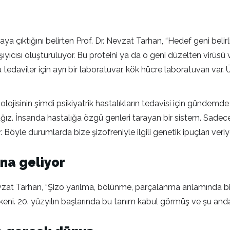
a çıktığını belirten Prof. Dr. Nevzat Tarhan, “Hedef geni belir
aşıyıcısı oluşturuluyor. Bu proteini ya da o geni düzelten virüs
 tedaviler için ayrı bir laboratuvar, kök hücre laboratuvarı va
inin şimdi psikiyatrik hastalıkların tedavisi için gündemde 
ğız. İnsanda hastalığa özgü genleri tarayan bir sistem. Sadece
Böyle durumlarda bize şizofreniyle ilgili genetik ipuçları veriyo
ına geliyor
evzat Tarhan, “Şizo yarılma, bölünme, parçalanma anlamında bir
kökeni. 20. yüzyılın başlarında bu tanım kabul görmüş ve şu and