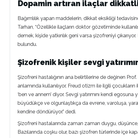
Dopamin artıran ilaçlar dikkatl
Bağımlılık yapan maddelerin, dikkat eksikliği tedavisind
Tarhan, “Özellikle ilaçların doktor gözetiminde kullanı
demek, kişide yatkınlık geni varsa şizofreniyi çıkarıyo
bulundu.
Şizofrenik kişiler sevgi yatırım
Şizofreni hastalığının ana belirtilerine de değinen Pro
anlamında kullanılıyor. Freud otizm ile ilgili çocuklar
‘ben ve annem’ diyor. Sevgi yatırımını kendi egosuna y
büyüdükçe ve olgunlaştıkça da evrene, varoluşa, yaratıc
kendine döndürüyor.” dedi.
Şizofreni hastalarında zaman zaman duygu, düşünce, dav
Bazılarında coşku olur, bazı şizofren türlerinde içe kapa