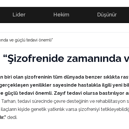
Lider
Hekim
Düşünür
nında ve güçlü tedavi önemli”
n: “Şizofrenide zamanında 
an biri olan şizofreninin tüm dünyada benzer sıklıkta r
gerçekleşen yenilikler sayesinde hastalıkla ilgili yeni bil
e güçlü tedavi önemli. Zayıf tedavi olursa bastırılıyor 
at Tarhan, tedavi sürecinde çevre desteğinin ve rehabilitasyon s
ilaçların kişide genetik yatkınlık varsa şizofreniyi tetikleyebild
r.”
dedi.