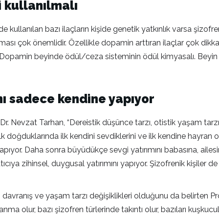
i kullanılmalı
e kullanılan bazı ilaçların kişide genetik yatkınlık varsa şizofr
lması çok önemlidir. Özellikle dopamin arttıran ilaçlar çok dikk
r. Dopamin beyinde ödül/ceza sisteminin ödül kimyasalı. Beyin ş
ını sadece kendine yapıyor
f. Dr. Nevzat Tarhan, “Dereistik düşünce tarzı, otistik yaşam ta
ın ilk doğduklarında ilk kendini sevdiklerini ve ilk kendine hay
apıyor. Daha sonra büyüdükçe sevgi yatırımını babasına, ailesi
ıya zihinsel, duygusal yatırımını yapıyor. Şizofrenik kişiler d
ranış ve yaşam tarzı değişiklikleri olduğunu da belirten Prof. 
nma olur, bazı şizofren türlerinde takıntı olur, bazıları kuşkucu