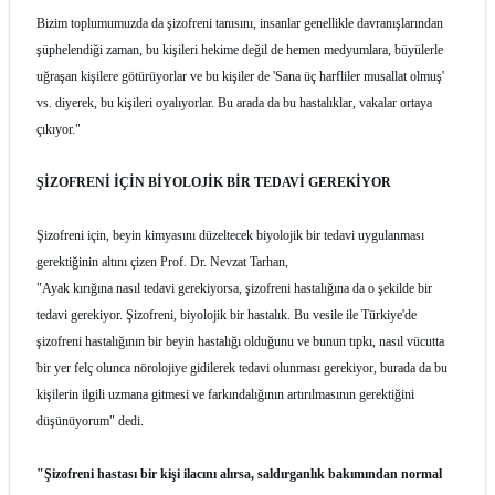
Bizim toplumumuzda da şizofreni tanısını, insanlar genellikle davranışlarından
şüphelendiği zaman, bu kişileri hekime değil de hemen medyumlara, büyülerle
uğraşan kişilere götürüyorlar ve bu kişiler de 'Sana üç harfliler musallat olmuş'
vs. diyerek, bu kişileri oyalıyorlar. Bu arada da bu hastalıklar, vakalar ortaya
çıkıyor."
ŞİZOFRENİ İÇİN BİYOLOJİK BİR TEDAVİ GEREKİYOR
Şizofreni için, beyin kimyasını düzeltecek biyolojik bir tedavi uygulanması
gerektiğinin altını çizen Prof. Dr. Nevzat Tarhan,
"Ayak kırığına nasıl tedavi gerekiyorsa, şizofreni hastalığına da o şekilde bir
tedavi gerekiyor. Şizofreni, biyolojik bir hastalık. Bu vesile ile Türkiye'de
şizofreni hastalığının bir beyin hastalığı olduğunu ve bunun tıpkı, nasıl vücutta
bir yer felç olunca nörolojiye gidilerek tedavi olunması gerekiyor, burada da bu
kişilerin ilgili uzmana gitmesi ve farkındalığının artırılmasının gerektiğini
düşünüyorum" dedi.
"Şizofreni hastası bir kişi ilacını alırsa, saldırganlık bakımından normal