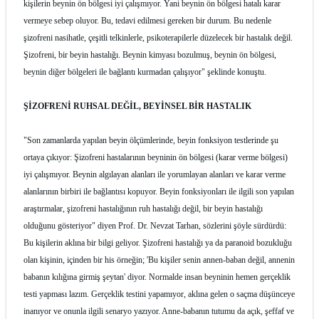
kişilerin beynin ön bölgesi iyi çalışmıyor. Yani beynin ön bölgesi hatalı karar
vermeye sebep oluyor. Bu, tedavi edilmesi gereken bir durum. Bu nedenle
şizofreni nasihatle, çeşitli telkinlerle, psikoterapilerle düzelecek bir hastalık değil.
Şizofreni, bir beyin hastalığı. Beynin kimyası bozulmuş, beynin ön bölgesi,
beynin diğer bölgeleri ile bağlantı kurmadan çalışıyor" şeklinde konuştu.
ŞİZOFRENİ RUHSAL DEĞİL, BEYİNSEL BİR HASTALIK
"Son zamanlarda yapılan beyin ölçümlerinde, beyin fonksiyon testlerinde şu
ortaya çıkıyor: Şizofreni hastalarının beyninin ön bölgesi (karar verme bölgesi)
iyi çalışmıyor. Beynin algılayan alanları ile yorumlayan alanları ve karar verme
alanlarının birbiri ile bağlantısı kopuyor. Beyin fonksiyonları ile ilgili son yapılan
araştırmalar, şizofreni hastalığının ruh hastalığı değil, bir beyin hastalığı
olduğunu gösteriyor" diyen Prof. Dr. Nevzat Tarhan, sözlerini şöyle sürdürdü:
Bu kişilerin aklına bir bilgi geliyor. Şizofreni hastalığı ya da paranoid bozukluğu
olan kişinin, içinden bir his örneğin; 'Bu kişiler senin annen-baban değil, annenin
babanın kılığına girmiş şeytan' diyor. Normalde insan beyninin hemen gerçeklik
testi yapması lazım. Gerçeklik testini yapamıyor, aklına gelen o saçma düşünceye
inanıyor ve onunla ilgili senaryo yazıyor. Anne-babanın tutumu da açık, şeffaf ve