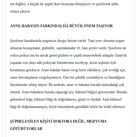
net değilse, o küçük bir şüphe iken hezeyana dönüşüyor ve şizofrenik tablo
ortaya çıkıyor.
ANNE-BABANIN
FARKINDALIĞI
BÜYÜK ÖNEM TAŞIYOR
Şizofreni hastalarında uygunsuz duygu durum vardır. Yani yere, duruma uygun
olmayan konuşmalar, gülmeler, saçmalamalar vb. bazı şeyler vardır. Şizofreni mi
yoksa psikoz mu bu ancak genel gözlem ve çeşitli muayenelerle anlaşılır. İzmir'de
yaşanan son olayı adli psikiyatri birimlerinin inceleyip, kesin teşhisin öyle
konulması gerekiyor. Anne-babalar bazen sevgi körü olabiliyor, çok sevdiği için,
onun davranışlarını sorgulayamıyor. Onu bir şekilde yorumluyor ve hastalığının
büyümesine sebep oluyor. Bu nedenle, anne ve babanın burada farkındalığı çok
önemli. Anne-babaların burada yapacağı şey, bilimsel bilgiye güvensinler. Burada
geleneksel bilgi, bilimsel bilgi ile doğrulanırsa, güzel ve faydalı. Ama bilimsel
bilgi ile doğrulanmamışsa, böyle durumlarda genellikle böyle bir bedel ödeniyor.
ŞÜPHELENİLEN KİŞİYİ DOKTORA DEĞİL, MEDYUMA
GÖTÜRÜYORLAR