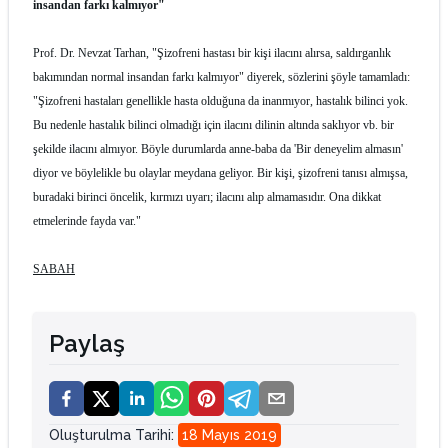
insandan farkı kalmıyor"
Prof. Dr. Nevzat Tarhan, "Şizofreni hastası bir kişi ilacını alırsa, saldırganlık
bakımından normal insandan farkı kalmıyor" diyerek, sözlerini şöyle tamamladı:
"Şizofreni hastaları genellikle hasta olduğuna da inanmıyor, hastalık bilinci yok.
Bu nedenle hastalık bilinci olmadığı için ilacını dilinin altında saklıyor vb. bir
şekilde ilacını almıyor. Böyle durumlarda anne-baba da 'Bir deneyelim almasın'
diyor ve böylelikle bu olaylar meydana geliyor. Bir kişi, şizofreni tanısı almışsa,
buradaki birinci öncelik, kırmızı uyarı; ilacını alıp almamasıdır. Ona dikkat
etmelerinde fayda var."
SABAH
Paylaş
Oluşturulma Tarihi
:
18 Mayıs 2019