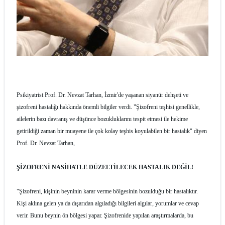
Psikiyatrist Prof. Dr. Nevzat Tarhan, İzmir'de yaşanan siyanür dehşeti ve
şizofreni hastalığı hakkında önemli bilgiler verdi. "Şizofreni teşhisi genellikle,
ailelerin bazı davranış ve düşünce bozukluklarını tespit etmesi ile hekime
getirildiği zaman bir muayene ile çok kolay teşhis koyulabilen bir hastalık" diyen
Prof. Dr. Nevzat Tarhan,
ŞİZOFRENİ NASİHATLE DÜZELTİLECEK HASTALIK DEĞİL!
"Şizofreni, kişinin beyninin karar verme bölgesinin bozulduğu bir hastalıktır.
Kişi aklına gelen ya da dışarıdan algıladığı bilgileri algılar, yorumlar ve cevap
verir. Bunu beynin ön bölgesi yapar. Şizofrenide yapılan araştırmalarda, bu