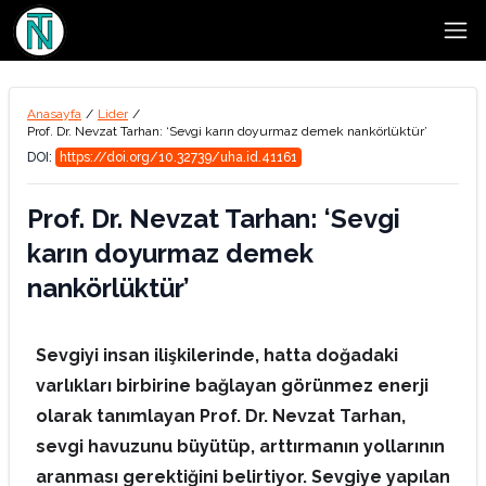
Open
Anasayfa
/
Lider
/
Prof. Dr. Nevzat Tarhan: ‘Sevgi karın doyurmaz demek nankörlüktür’
DOI:
https://doi.org/10.32739/uha.id.41161
Prof. Dr. Nevzat Tarhan: ‘Sevgi
karın doyurmaz demek
nankörlüktür’
Sevgiyi insan ilişkilerinde, hatta doğadaki
varlıkları birbirine bağlayan görünmez enerji
olarak tanımlayan Prof. Dr. Nevzat Tarhan,
sevgi havuzunu büyütüp, arttırmanın yollarının
aranması gerektiğini belirtiyor. Sevgiye yapılan