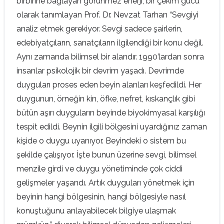
birbirine bağlayan görünmez enerji, bir çekim gücü
olarak tanımlayan Prof. Dr. Nevzat Tarhan “Sevgiyi
analiz etmek gerekiyor. Sevgi sadece şairlerin,
edebiyatçıların, sanatçıların ilgilendiği bir konu değil.
Aynı zamanda bilimsel bir alandır. 1990’lardan sonra
insanlar psikolojik bir devrim yaşadı. Devrimde
duyguları proses eden beyin alanları keşfedildi. Her
duygunun, örneğin kin, öfke, nefret, kıskançlık gibi
bütün aşırı duyguların beyinde biyokimyasal karşılığı
tespit edildi. Beynin ilgili bölgesini uyardığınız zaman
kişide o duygu uyanıyor. Beyindeki o sistem bu
şekilde çalışıyor. İşte bunun üzerine sevgi, bilimsel
menzile girdi ve duygu yönetiminde çok ciddi
gelişmeler yaşandı. Artık duyguları yönetmek için
beyinin hangi bölgesinin, hangi bölgesiyle nasıl
konuştuğunu anlayabilecek bilgiye ulaşmak