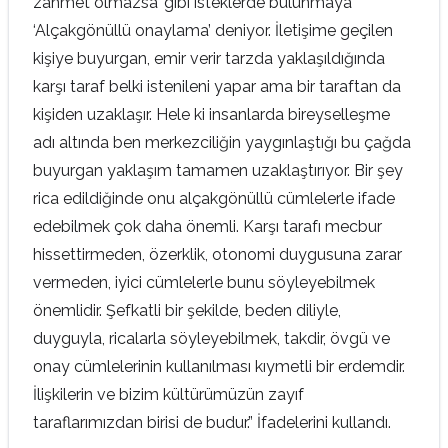
zahmet olmazsa’ gibi isteklerde bulunmaya
‘Alçakgönüllü onaylama’ deniyor. İletişime geçilen
kişiye buyurgan, emir verir tarzda yaklaşıldığında
karşı taraf belki istenileni yapar ama bir taraftan da
kişiden uzaklaşır. Hele ki insanlarda bireyselleşme
adı altında ben merkezciliğin yaygınlaştığı bu çağda
buyurgan yaklaşım tamamen uzaklaştırıyor. Bir şey
rica edildiğinde onu alçakgönüllü cümlelerle ifade
edebilmek çok daha önemli. Karşı tarafı mecbur
hissettirmeden, özerklik, otonomi duygusuna zarar
vermeden, iyici cümlelerle bunu söyleyebilmek
önemlidir. Şefkatli bir şekilde, beden diliyle,
duyguyla, ricalarla söyleyebilmek, takdir, övgü ve
onay cümlelerinin kullanılması kıymetli bir erdemdir.
İlişkilerin ve bizim kültürümüzün zayıf
taraflarımızdan birisi de budur.” İfadelerini kullandı.