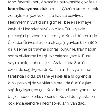
İkinci önemli konu, Ankara'da bürokraside çok fazla
koordinasyonsuzluk
olması. Çözüm üretmek çok
zorlaştı. Her şey yukarılara havale edi¬liyor.
Hekimlerinin yurt dışına gitmesi, beşeri sermaye
kaybıdır. Hekimler büyük ölçüde Tür¬kiye'de
geleceğini güvende hissetmiyor. Kovid döneminde
Üsküdar Üniversitesi olarak aşağı yu¬karı 6 bin 800
kişi üzerine bir travma sonrası büyüme, travmadan
sonra etkilenme ile ilgili bir çalışma yaptık. Bunu
yayımladık, kitabı da çıktı. Arala¬rında 800'ün
üzerinde sağlıkçı vardı. Katılanlar Türkiye'nin her
tarafından oldu. 25 tane yüksek lisans öğrencisi,
klinik psikolojide yaptılar ve ora¬ da 800'ü aşkın
sağlık çalışanı; en çok Kovidden mi korkuyorsunuz,
başka neden korkuyorsunuz, Kovid dolayısıyla en
çok endişelendiren nedir so¬rularını yanıtladı.