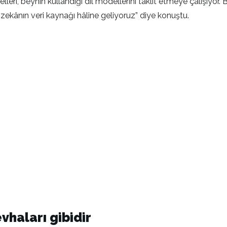
elleri, beynin kullandığı dil modellerini taklit etmeye çalışıyo
zekânın veri kaynağı hâline geliyoruz” diye konuştu.
vhaları gibidir