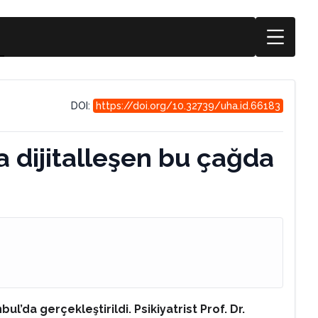
DOI:
https://doi.org/10.32739/uha.id.66183
la dijitalleşen bu çağda
l’da gerçekleştirildi. Psikiyatrist Prof. Dr.