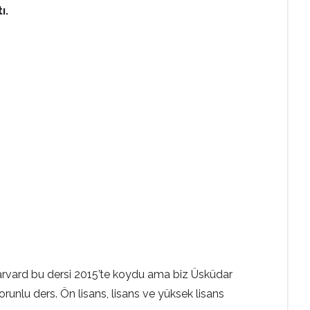
ı.
n, “Harvard bu dersi 2015’te koydu ama biz Üsküdar
orunlu ders. Ön lisans, lisans ve yüksek lisans