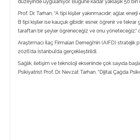
düzeyinde uygulanıyor. Bugüne kadar yaklaşık 50 bin 
Prof. Dr. Tarhan, “A tipi kişiler yakınmacıdır; ağlar, ener
B tipi kişiler ise kauçuk gibidir; esner, öğrenir ve tekr
taraftan bir şeyler öğreneceğiz ve onu yöneteceğiz.” 
Araştırmacı İlaç Firmaları Derneği’nin (AIFD) strateji
2026’da İstanbul’da gerçekleştirildi.
Sağlık, iletişim ve teknoloji ekseninde çok sayıda ba
Psikiyatrist Prof. Dr. Nevzat Tarhan, “Dijital Çağda Psik