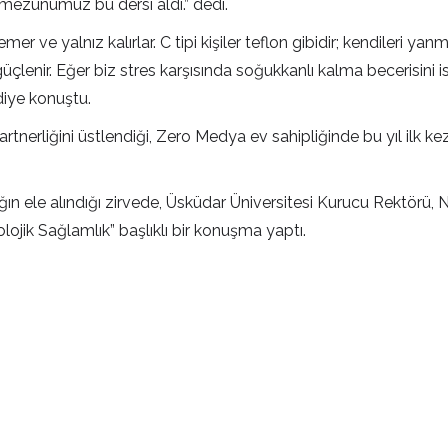
mezunumuz bu dersi aldı.” dedi.
ji emer ve yalnız kalırlar. C tipi kişiler teflon gibidir; kendileri 
ar güçlenir. Eğer biz stres karşısında soğukkanlı kalma becerisini
diye konuştu.
k partnerliğini üstlendiği, Zero Medya ev sahipliğinde bu yıl i
şlığın ele alındığı zirvede, Üsküdar Üniversitesi Kurucu Rekt
olojik Sağlamlık” başlıklı bir konuşma yaptı.