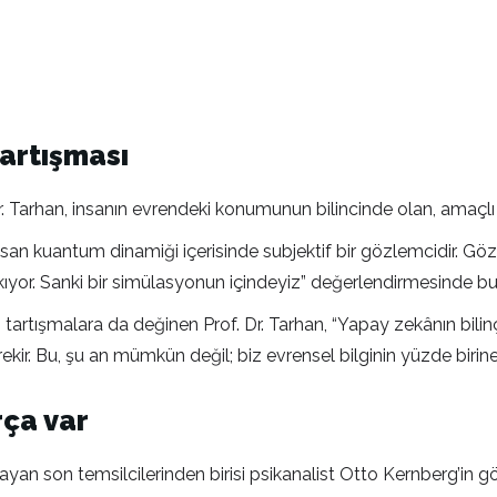
tartışması
Dr. Tarhan, insanın evrendeki konumunun bilincinde olan, amaçlı
san kuantum dinamiği içerisinde subjektif bir gözlemcidir. Gözlem
ıyor. Sanki bir simülasyonun içindeyiz” değerlendirmesinde b
tartışmalara da değinen Prof. Dr. Tarhan, “Yapay zekânın bilinç 
ekir. Bu, şu an mümkün değil; biz evrensel bilginin yüzde birine 
rça var
n son temsilcilerinden birisi psikanalist Otto Kernberg’in görü