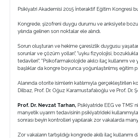
Psikiyatri Akademisi 2015 İnteraktif Eğitim Kongresi bu 
Kongrede, şizofreni duygu durumu ve anksiyete bozuklukl
yılında gelinen son noktalar ele alındı.
Sorun oluşturan ve hekime çaresizlik duygusu yaşatan ka
sorunlar ve çözüm yolları", "uyku fizyolojisi, bozuklukları
tedavileri”, ”Psikofarmakolojide akılcı ilaç kullanımı ve
başlıklar da kongre boyunca yoğunlaştırılmış eğitim pr
Alanında otorite isimlerin katılımıyla gerçekleştirilen 
Dilbaz, Prof. Dr. Oğuz Karamustafalıoğlu ve Prof. Dr. Ş
Prof. Dr. Nevzat Tarhan,
Psikiyatride EEG ve TMS’ ni
manyetik uyarım tedavisinin psikiyatrideki kullanımıyla 
sonrası beyin kontrolleri yapılarak zor vakalarda man
Zor vakaların tartışıldığı kongrede akıllı ilaç kullan