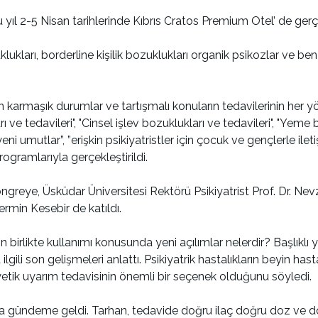
yıl 2-5 Nisan tarihlerinde Kıbrıs Cratos Premium Otel’ de gerçek
arı, borderline kişilik bozuklukları organik psikozlar ve benze
rmaşık durumlar ve tartışmalı konuların tedavilerinin her yönüy
 ve tedavileri", "Cinsel işlev bozuklukları ve tedavileri", "Yeme bo
 yeni umutlar”, ”erişkin psikiyatristler için çocuk ve gençlerle i
ogramlarıyla gerçekleştirildi.
kongreye, Üsküdar Üniversitesi Rektörü Psikiyatrist Prof. Dr. Nev
ermin Kesebir de katıldı.
n birlikte kullanımı konusunda yeni açılımlar nelerdir? Başlıkl
ilgili son gelişmeleri anlattı. Psikiyatrik hastalıkların beyin h
yetik uyarım tedavisinin önemli bir seçenek olduğunu söyledi.
ımı da gündeme geldi. Tarhan, tedavide doğru ilaç doğru doz ve 