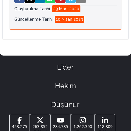
Oluşturulma Tarihi
:
23 Mart 2020
Güncellenme Tarihi
:
10 Nisan 2023
Lider
Hekim
Düşünür
453.275
263.852
284.735
1.262.390
118.809