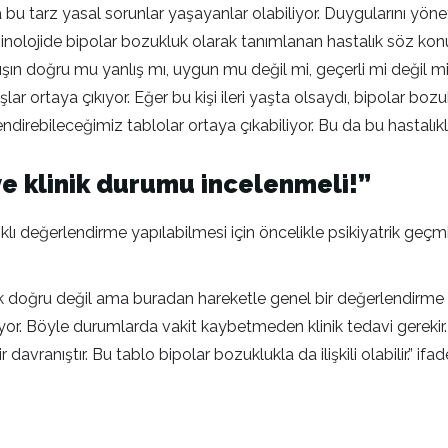
u tarz yasal sorunlar yaşayanlar olabiliyor. Duygularını yöne
olojide bipolar bozukluk olarak tanımlanan hastalık söz konus
n doğru mu yanlış mı, uygun mu değil mi, geçerli mi değil mi
r ortaya çıkıyor. Eğer bu kişi ileri yaşta olsaydı, bipolar bo
ndirebileceğimiz tablolar ortaya çıkabiliyor. Bu da bu hastalıkl
ve klinik durumu incelenmeli!”
lıklı değerlendirme yapılabilmesi için öncelikle psikiyatrik geç
oğru değil ama buradan hareketle genel bir değerlendirme ya
yor. Böyle durumlarda vakit kaybetmeden klinik tedavi gerekir.
ranıştır. Bu tablo bipolar bozuklukla da ilişkili olabilir.” ifade