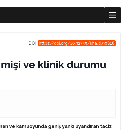
DOI:
https://doi.org/10.32739/uha.id.90818
çmişi ve klinik durumu
şanan ve kamuoyunda geniş yankı uyandıran taciz