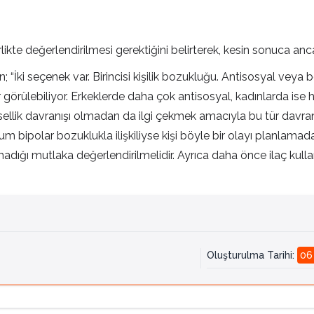
birlikte değerlendirilmesi gerektiğini belirterek, kesin sonuca anc
 “İki seçenek var. Birincisi kişilik bozukluğu. Antisosyal veya bo
 görülebiliyor. Erkeklerde daha çok antisosyal, kadınlarda ise hist
Cinsellik davranışı olmadan da ilgi çekmek amacıyla bu tür davra
urum bipolar bozuklukla ilişkiliyse kişi böyle bir olayı planlam
amadığı mutlaka değerlendirilmelidir. Ayrıca daha önce ilaç kul
Oluşturulma Tarihi
:
06