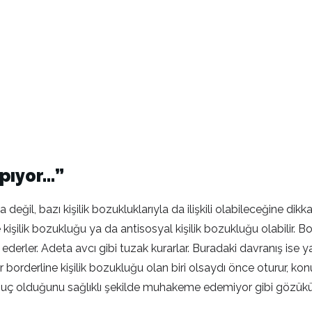
apıyor…”
değil, bazı kişilik bozukluklarıyla da ilişkili olabileceğine dikk
işilik bozukluğu ya da antisosyal kişilik bozukluğu olabilir. Bor
ederler. Adeta avcı gibi tuzak kurarlar. Buradaki davranış is
r borderline kişilik bozukluğu olan biri olsaydı önce oturur, konuş
ın suç olduğunu sağlıklı şekilde muhakeme edemiyor gibi gözükü