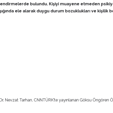
ğerlendirmelerde bulundu. Kişiyi muayene etmeden psiki
ışığında ele alarak duygu durum bozuklukları ve kişilik b
f. Dr. Nevzat Tarhan, CNNTÜRK’te yayınlanan Göksu Öngören Ö