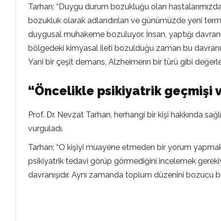
Tarhan; “Duygu durum bozukluğu olan hastalarımızda b
bozukluk olarak adlandırılan ve günümüzde yeni termin
duygusal muhakeme bozuluyor. İnsan, yaptığı davranışı
bölgedeki kimyasal ileti bozulduğu zaman bu davranışla
Yani bir çeşit demans, Alzheimerın bir türü gibi değerle
“Öncelikle psikiyatrik geçmişi 
Prof. Dr. Nevzat Tarhan, herhangi bir kişi hakkında sağ
vurguladı.
Tarhan; “O kişiyi muayene etmeden bir yorum yapmak d
psikiyatrik tedavi görüp görmediğini incelemek gereki
davranışıdır. Aynı zamanda toplum düzenini bozucu bir dav