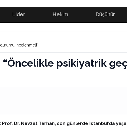
Lider
Hekim
Düşünür
ik durumu incelenmeli”
: “Öncelikle psikiyatrik ge
t Prof. Dr. Nevzat Tarhan, son günlerde İstanbul’da ya