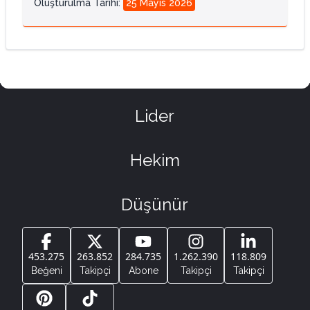
Oluşturulma Tarihi
:
25 Mayıs 2026
Lider
Hekim
Düşünür
453.275
263.852
284.735
1.262.390
118.809
Beğeni
Takipçi
Abone
Takipçi
Takipçi