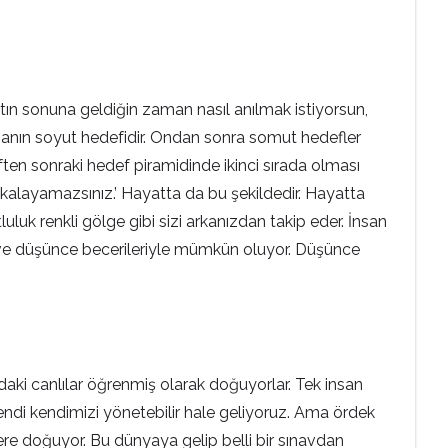
tın sonuna geldiğin zaman nasıl anılmak istiyorsun,
insanın soyut hedefidir. Ondan sonra somut hedefler
ften sonraki hedef piramidinde ikinci sırada olması
yakalayamazsınız.’ Hayatta da bu şekildedir. Hayatta
uluk renkli gölge gibi sizi arkanızdan takip eder. İnsan
e ve düşünce becerileriyle mümkün oluyor. Düşünce
aki canlılar öğrenmiş olarak doğuyorlar. Tek insan
ndi kendimizi yönetebilir hale geliyoruz. Ama ördek
re doğuyor. Bu dünyaya gelip belli bir sınavdan