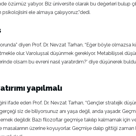
stünde özümüz yatıyor. Biz üniversite olarak bu değerleri bulup ç
n psikolojisini ele almaya çalışıyoruz.”dedi.
ş
mak zorunda” diyen Prof. Dr. Nevzat Tarhan, “Eğer böyle olmazs
tmekle olur. Varoluşsal düşünmek gerekiyor. Metabilişsel düşü
n yerinde olsam bu evreni nasıl yaratırdım?’ diye düşünerek bul
tırımı yapılmalı
ştiğini ifade eden Prof. Dr. Nevzat Tarhan, “Gençler stratejik
 o gerçeği siz de biliyorsunuz anı yaşa değil, anda yaşadır. 
mek değildir. Bazı filozoflar geçmişe takılıp kalmamak için v
e masalarının üzerine koyuyorlar. Geçmişe dalıp gittiği zaman