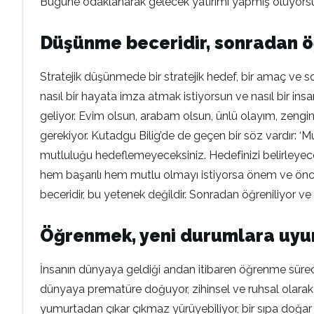
Bugüne odaklanarak gelecek yatırımı yapmış oluyorsu
Düşünme beceridir, sonradan öğr
Stratejik düşünmede bir stratejik hedef, bir amaç ve 
nasıl bir hayata imza atmak istiyorsun ve nasıl bir in
geliyor. Evim olsun, arabam olsun, ünlü olayım, zengin
gerekiyor. Kutadgu Bilig’de de geçen bir söz vardır: ‘M
mutluluğu hedeflemeyeceksiniz. Hedefinizi belirleyeceks
hem başarılı hem mutlu olmayı istiyorsa önem ve önce
beceridir, bu yetenek değildir. Sonradan öğreniliyor ve g
Öğrenmek, yeni durumlara uyu
İnsanın dünyaya geldiği andan itibaren öğrenme süreci
dünyaya prematüre doğuyor, zihinsel ve ruhsal olarak 
yumurtadan çıkar çıkmaz yürüyebiliyor, bir sıpa doğa