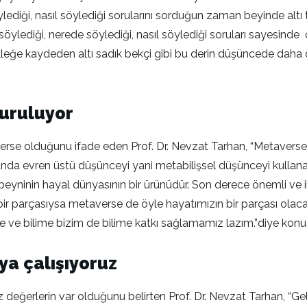
ediği, nasıl söylediği sorularını sorduğun zaman beyinde altı ta
öylediği, nerede söylediği, nasıl söylediği soruları sayesinde o be
i belleğe kaydeden altı sadık bekçi gibi bu derin düşüncede da
turuluyor
rse olduğunu ifade eden Prof. Dr. Nevzat Tarhan, “Metaverse
 evren üstü düşünceyi yani metabilişsel düşünceyi kullanar
beyninin hayal dünyasının bir ürünüdür. Son derece önemli ve i
 bir parçasıysa metaverse de öyle hayatımızın bir parçası ola
 ve bilime bizim de bilime katkı sağlamamız lazım.”diye konu
aya çalışıyoruz
uz değerlerin var olduğunu belirten Prof. Dr. Nevzat Tarhan, “