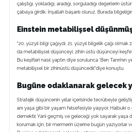
çalıştığı, yokladığı, aradığı, sorguladığı değerlerin ü
çabaya girdik. İnşallah başarılı oluruz. Burada bilgeliği
Einstein metabilişsel düşünmü
“20. yüzyıl bilgi çağıydı, 21. yüzyıl bilgelik çağı ol
da metabilişsel düşünceyi, zihin üstü düşünceyi keşfe
Bu keşifleri nasıl yaptın diye sorulunca ‘Ben Tanrı’nı
metabilişsel bir zihinüstü düşüncedir.”diye konuştu.
Bugüne odaklanarak gelecek ya
Stratejik düşüncenin yıllar içerisinde tecrübeyle geli
anı yaşa gibi bir yaşam felsefesiyle yaşıyor. Halbuki
demektir. Yani geçmiş ve geleceği yok sayarak yaşa de
korumak için, bir mermerin üzerine bugün yazıyorlar v