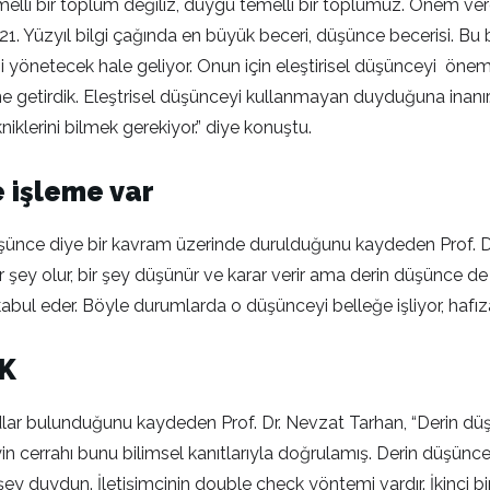
elli bir toplum değiliz, duygu temelli bir toplumuz. Önem verd
 21. Yüzyıl bilgi çağında en büyük beceri, düşünce becerisi. Bu
izi yönetecek hale geliyor. Onun için eleştirisel düşünceyi öne
 getirdik. Eleştrisel düşünceyi kullanmayan duyduğuna inanır. A
lerini bilmek gerekiyor.” diye konuştu.
 işleme var
ünce diye bir kavram üzerinde durulduğunu kaydeden Prof. Dr. 
bir şey olur, bir şey düşünür ve karar verir ama derin düşünce d
 kabul eder. Böyle durumlarda o düşünceyi belleğe işliyor, hafı
 K
lar bulunduğunu kaydeden Prof. Dr. Nevzat Tarhan, “Derin düş
yin cerrahı bunu bilimsel kanıtlarıyla doğrulamış. Derin düşün
r şey duydun. İletişimcinin double check yöntemi vardır. İkinci bi