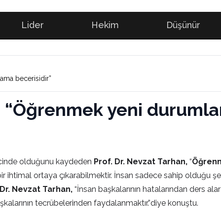
Lider
Hekim
Düşünür
ama becerisidir”
an: “Öğrenmek yeni duruml
recinde olduğunu kaydeden
Prof. Dr. Nevzat Tarhan,
“
Öğrenm
ir ihtimal ortaya çıkarabilmektir. İnsan sadece sahip olduğu şe
 Dr. Nevzat Tarhan,
“İnsan başkalarının hatalarından ders a
şkalarının tecrübelerinden faydalanmaktır.”diye konuştu.