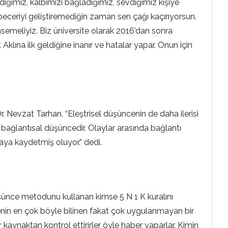
iğimiz, kalbimizi bağladığımız, sevdiğimiz kişiye
 beceriyi geliştiremediğin zaman sen çağı kaçırıyorsun.
msemeliyiz. Biz üniversite olarak 2016’dan sonra
klına ilk geldiğine inanır ve hatalar yapar. Onun için
Nevzat Tarhan, “Eleştrisel düşüncenin de daha ilerisi
e bağlantısal düşüncedir. Olaylar arasında bağlantı
zaya kaydetmiş oluyor.” dedi.
ünce metodunu kullanan kimse 5 N 1 K kuralını
cenin en çok böyle bilinen fakat çok uygulanmayan bir
r kaynaktan kontrol ettirirler öyle haber yaparlar. Kimin