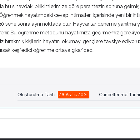
bu sınavdaki birikimlerimize göre parantezin sonuna gelmiş o
renmek hayatımdaki cevap ihtimalleri içerisinde yeni bir ihti
. 30 sene sonra aynı noktada olur. Hayvanlar deneme yanılma y
öğrenir. Bu öğrenme metodunu hayatımıza geçirmemiz gerekiyor.
iz bırakmış kişilerin hayatını okumayı gençlere tavsiye ediyor
sak keşfedici öğrenme ortaya çıkar.”dedi.
Oluşturulma Tarihi
:
26 Aralık 2021
Güncellenme Tarihi