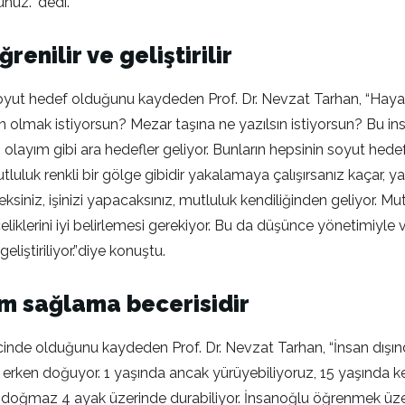
nuz.” dedi.
enilir ve geliştirilir
soyut hedef olduğunu kaydeden Prof. Dr. Nevzat Tarhan, “Haya
san olmak istiyorsun? Mezar taşına ne yazılsın istiyorsun? Bu 
 olayım gibi ara hedefler geliyor. Bunların hepsinin soyut hede
utluluk renkli bir gölge gibidir yakalamaya çalışırsanız kaçar, 
iniz, işinizi yapacaksınız, mutluluk kendiliğinden geliyor. Mutl
liklerini iyi belirlemesi gerekiyor. Bu da düşünce yönetimiyl
eliştiriliyor.”diye konuştu.
m sağlama becerisidir
nde olduğunu kaydeden Prof. Dr. Nevzat Tarhan, “İnsan dışınd
erken doğuyor. 1 yaşında ancak yürüyebiliyoruz, 15 yaşında ke
r doğmaz 4 ayak üzerinde durabiliyor. İnsanoğlu öğrenmek üze