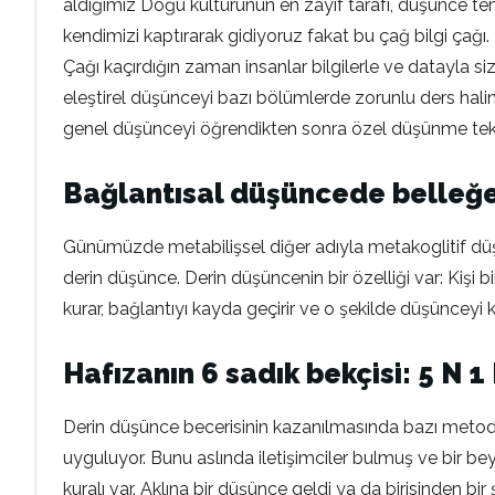
aldığımız Doğu kültürünün en zayıf tarafı, düşünce tem
kendimizi kaptırarak gidiyoruz fakat bu çağ bilgi çağı.
Çağı kaçırdığın zaman insanlar bilgilerle ve datayla s
eleştirel düşünceyi bazı bölümlerde zorunlu ders haline
genel düşünceyi öğrendikten sonra özel düşünme teknik
Bağlantısal düşüncede belleğe
Günümüzde metabilişsel diğer adıyla metakoglitif düş
derin düşünce. Derin düşüncenin bir özelliği var: Kişi 
kurar, bağlantıyı kayda geçirir ve o şekilde düşünceyi
Hafızanın 6 sadık bekçisi: 5 N 1
Derin düşünce becerisinin kazanılmasında bazı metod
uyguluyor. Bunu aslında iletişimciler bulmuş ve bir be
kuralı var. Aklına bir düşünce geldi ya da birisinden bi