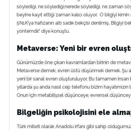
söylediği, ne söylediği,nerede söylediği, ne zaman söyl
beyine kayıt ettiği zaman kalıcı oluyor. O bilgiyi kimin s
5N1K’ya hafızanın altı sadık bekçisi denilmiş. Bilgiy
yöntemdir.” diye konuştu.
Metaverse: Yeni bir evren oluş
Günümüzde öne çıkan kavramlardan birinin de metave
Metaverse demek, evren üstü düşünmek demek. Şu anda
yeni bir sanal evren oluşturuluyor. Bu tamamen insan 
yıllarda şu anda nasıl cep telefonu bizim hayatımızın
Onun için metabilişsel düşünceye, evrensel düşünceye
Bilgeliğin psikolojisini ele alm
Türk milleti olarak Anadolu irfanı gibi sahip olduğum