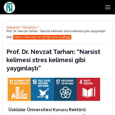
Open
Anasayfa
/
Düşünür
/
Prof. Dr. Nevzat Tarhan: “Narsist kelimesi stres kelimesi gibi yaygınlaştı”
DOI:
https://doi.org/10.32739/uha.id.58255
Prof. Dr. Nevzat Tarhan: “Narsist
kelimesi stres kelimesi gibi
yaygınlaştı”
Üsküdar Üniversitesi Kurucu Rektörü