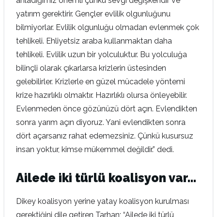
anladığımız önemli çünkü sevgi değişkendir ve
yatırım gerektirir. Gençler evlilik olgunluğunu
bilmiyorlar. Evlilik olgunluğu olmadan evlenmek çok
tehlikeli. Ehliyetsiz araba kullanmaktan daha
tehlikeli. Evlilik uzun bir yolculuktur. Bu yolculuğa
bilinçli olarak çıkarlarsa krizlerin üstesinden
gelebilirler. Krizlerle en güzel mücadele yöntemi
krize hazırlıklı olmaktır. Hazırlıklı olursa önleyebilir.
Evlenmeden önce gözünüzü dört açın. Evlendikten
sonra yarım açın diyoruz. Yani evlendikten sonra
dört açarsanız rahat edemezsiniz. Çünkü kusursuz
insan yoktur, kimse mükemmel değildir.” dedi.
Ailede iki türlü koalisyon var…
Dikey koalisyon yerine yatay koalisyon kurulması
gerektiğini dile getiren Tarhan; “Ailede iki türlü