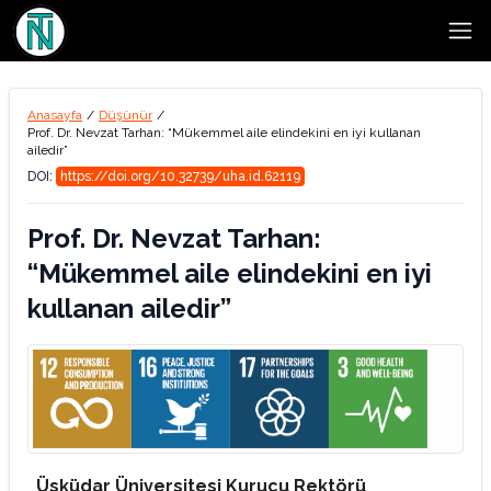
Open
Anasayfa
/
Düşünür
/
Prof. Dr. Nevzat Tarhan: “Mükemmel aile elindekini en iyi kullanan
ailedir”
DOI:
https://doi.org/10.32739/uha.id.62119
Prof. Dr. Nevzat Tarhan:
“Mükemmel aile elindekini en iyi
kullanan ailedir”
Üsküdar Üniversitesi Kurucu Rektörü