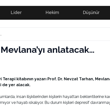
Lider
Hekim
Düşünür
k…
n Mevlana’yı anlatacak…
Terapi kitabının yazarı Prof. Dr. Nevzat Tarhan, Mevla
i de yer alacak.
arda, insan ilişkilerinden kişilerin hayattan beklentilerine kad
or ve hayatı ıskalıyor. Bu durum kişileri depresif davranmaya 