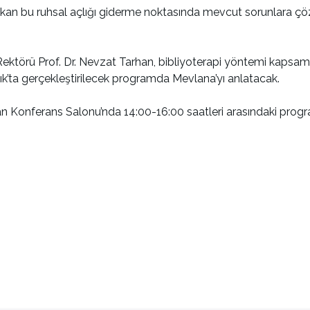
 çıkan bu ruhsal açlığı giderme noktasında mevcut sorunlara çö
i Rektörü Prof. Dr. Nevzat Tarhan, bibliyoterapi yöntemi kapsa
lık’ta gerçekleştirilecek programda Mevlana’yı anlatacak.
n Konferans Salonu’nda 14:00-16:00 saatleri arasındaki prog