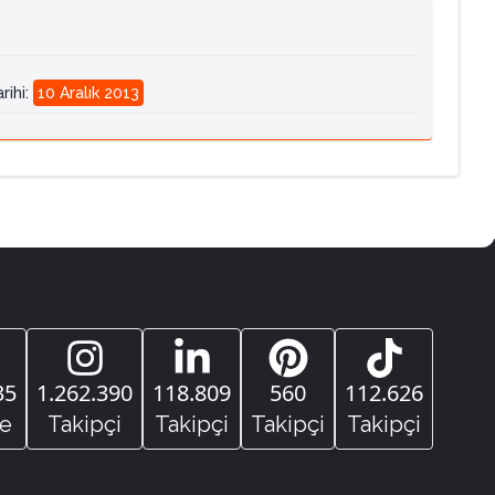
rihi
:
10 Aralık 2013
35
1.262.390
118.809
560
112.626
e
Takipçi
Takipçi
Takipçi
Takipçi