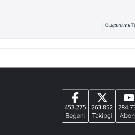
Oluşturulma Ta
453.275
263.852
284.7
Beğeni
Takipçi
Abon